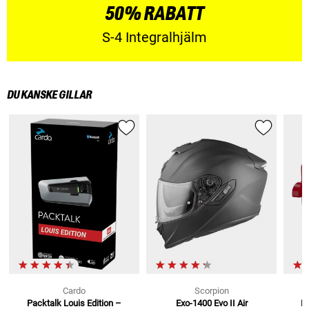
50% RABATT
S-4 Integralhjälm
DU KANSKE GILLAR
Cardo
Scorpion
Packtalk Louis Edition –
Exo-1400 Evo II Air
B