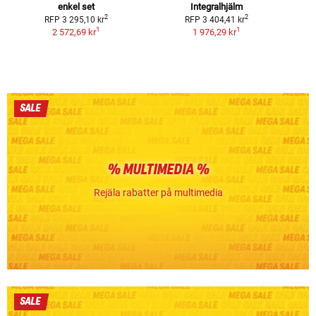
enkel set
Integralhjälm
2
2
RFP
3 295,10 kr
RFP
3 404,41 kr
1
1
2 572,69 kr
1 976,29 kr
SALE
% MULTIMEDIA %
Rejäla rabatter på multimedia
SALE