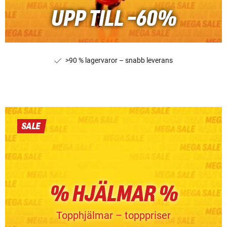
UPP TILL -60%
>90 % lagervaror – snabb leverans
SALE
% HJÄLMAR %
Topphjälmar – topppriser