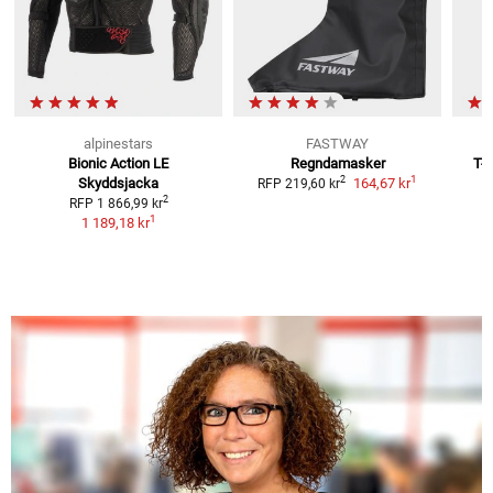
alpinestars
FASTWAY
Bionic Action LE
Regndamasker
T-
1
2
Skyddsjacka
164,67 kr
RFP
219,60 kr
2
RFP
1 866,99 kr
1
1 189,18 kr