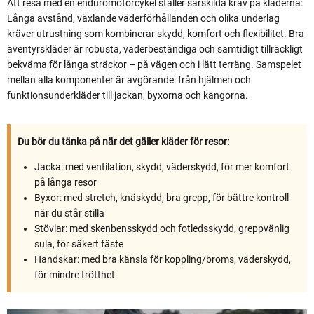
Att resa med en enduromotorcykel ställer särskilda krav på kläderna:
Långa avstånd, växlande väderförhållanden och olika underlag
kräver utrustning som kombinerar skydd, komfort och flexibilitet. Bra
äventyrskläder är robusta, väderbeständiga och samtidigt tillräckligt
bekväma för långa sträckor – på vägen och i lätt terräng. Samspelet
mellan alla komponenter är avgörande: från hjälmen och
funktionsunderkläder till jackan, byxorna och kängorna.
Du bör du tänka på när det gäller kläder för resor:
Jacka: med ventilation, skydd, väderskydd, för mer komfort
på långa resor
Byxor: med stretch, knäskydd, bra grepp, för bättre kontroll
när du står stilla
Stövlar: med skenbensskydd och fotledsskydd, greppvänlig
sula, för säkert fäste
Handskar: med bra känsla för koppling/broms, väderskydd,
för mindre trötthet