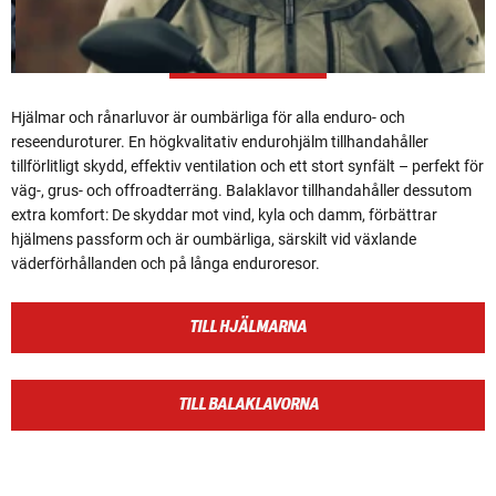
Hjälmar och rånarluvor är oumbärliga för alla enduro- och
reseenduroturer. En högkvalitativ endurohjälm tillhandahåller
tillförlitligt skydd, effektiv ventilation och ett stort synfält – perfekt för
väg-, grus- och offroadterräng. Balaklavor tillhandahåller dessutom
extra komfort: De skyddar mot vind, kyla och damm, förbättrar
hjälmens passform och är oumbärliga, särskilt vid växlande
väderförhållanden och på långa enduroresor.
TILL HJÄLMARNA
TILL BALAKLAVORNA