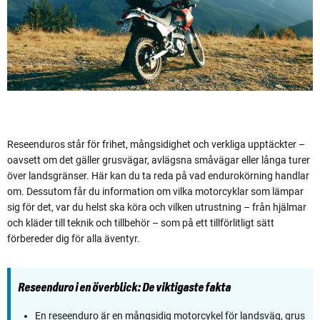
Reseenduros står för frihet, mångsidighet och verkliga upptäckter –
oavsett om det gäller grusvägar, avlägsna småvägar eller långa turer
över landsgränser. Här kan du ta reda på vad endurokörning handlar
om. Dessutom får du information om vilka motorcyklar som lämpar
sig för det, var du helst ska köra och vilken utrustning – från hjälmar
och kläder till teknik och tillbehör – som på ett tillförlitligt sätt
förbereder dig för alla äventyr.
Reseenduro i en överblick: De viktigaste fakta
En reseenduro är en mångsidig motorcykel för landsväg, grus