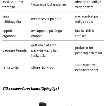
19 till 21 tums
absorberar dåliga
tystare på löst underlag
framhjul
vägar bättre
lång
mer komfort på
mer reserver på grus
fjädringsväg
dåliga vägar
upprätt
avslappnad på långa
bra överblick i
ergonomi
etapper
trafiken
gott om plats för
praktiskt för
bagagealternativ
packväskor, rullar,
pendling och resor
tankväska
färre stopp vid
tankstorlek
större räckvidd
bensinstationer
Vilka reseenduros finns tillgängliga?