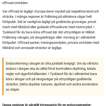
offroad-områden.
Var offroad är lagligt i Europa beror mycket på respektive land och
sträcka. I många regioner är friåkning på allmänna vägar helt
förbjudet. Det är vanligtvis lagligt på godkända grusvägar, privat
mark med tillstånd eller guidade offroadturer med motorcykel. I
Tyskland får du bara köra offroad där det uttryckligen är tillåtet.
Friåkning i skogen, på skogsbilvägar eller i terräng är i allmänhet
förbjudet. Offroad-parker, träningsområden, privata områden med
tillstånd och anvisade sträckor är lagliga.
Endurokörning i skogen är ofta juridiskt knepigt. Om du vill köra
enduro i skogen ska du alltid först kontrollera skyltning, lokala
regler och ägarförhållanden. I Tyskland får du i allmänhet bara
köra i skogar och på skogsvägar på uttryckligen godkända
sträckor. Detta skyddar naturen, djurlivet och andra användare
av stigen.
Dessa regioner är särskilt intressanta för en endurosemester: