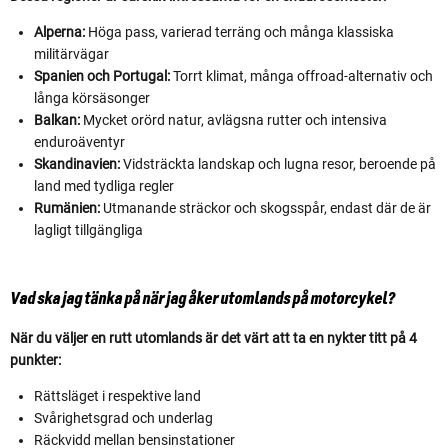
Alperna:
Höga pass, varierad terräng och många klassiska
militärvägar
Spanien och Portugal:
Torrt klimat, många offroad-alternativ och
långa körsäsonger
Balkan:
Mycket orörd natur, avlägsna rutter och intensiva
enduroäventyr
Skandinavien:
Vidsträckta landskap och lugna resor, beroende på
land med tydliga regler
Rumänien:
Utmanande sträckor och skogsspår, endast där de är
lagligt tillgängliga
Vad ska jag tänka på när jag åker utomlands på motorcykel?
När du väljer en rutt utomlands är det värt att ta en nykter titt på 4
punkter:
Rättsläget i respektive land
Svårighetsgrad och underlag
Räckvidd mellan bensinstationer