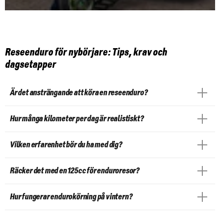
Reseenduro för nybörjare: Tips, krav och
dagsetapper
Är det ansträngande att köra en reseenduro?
Hur många kilometer per dag är realistiskt?
Vilken erfarenhet bör du ha med dig?
Räcker det med en 125cc för enduroresor?
Hur fungerar endurokörning på vintern?