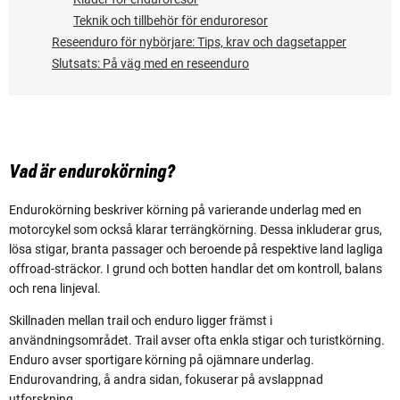
Teknik och tillbehör för enduroresor
Reseenduro för nybörjare: Tips, krav och dagsetapper
Slutsats: På väg med en reseenduro
Vad är endurokörning?
Endurokörning beskriver körning på varierande underlag med en
motorcykel som också klarar terrängkörning. Dessa inkluderar grus,
lösa stigar, branta passager och beroende på respektive land lagliga
offroad-sträckor. I grund och botten handlar det om kontroll, balans
och rena linjeval.
Skillnaden mellan trail och enduro ligger främst i
användningsområdet. Trail avser ofta enkla stigar och turistkörning.
Enduro avser sportigare körning på ojämnare underlag.
Endurovandring, å andra sidan, fokuserar på avslappnad
utforskning.