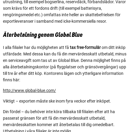
utrustning, till exempel bogserlina, reservdäck, förbandslådor. Varor
som krävs för ett fordons drift (till exempel batterisyra,
rengöringsmedel etc.) omfattas inte heller av skattebefrielsen för
exportleveranser i samband med icke-kommersiella resor.
Återbetalning genom Global Blue
I alla filialer har du möjligheten att få
tax free-formulär
om ditt inköp
utfärdade. Med dessa kan du få din mervärdesskatt utbetald, minus
en serviceavgift som tas ut av Global Blue. Denna möjlighet finns på
alla återbetalningskontor (på flygplatser och gränsövergångar) upp
till tre år efter ditt köp. Kontorens lägen och ytterligare information
finns här:
http://www.global-blue.com/
Viktigt – exporten måste ske inom fyra veckor efter inköpet.
Din fördel – du behöver inte köra tillbaka till filialen efter att ha
passerat gränsen för att få din mervärdesskatt utbetald,
mervärdesskatten kommer att återbetalas till dig omedelbart.
Utbetalning i våra filialer är inte möjlig.