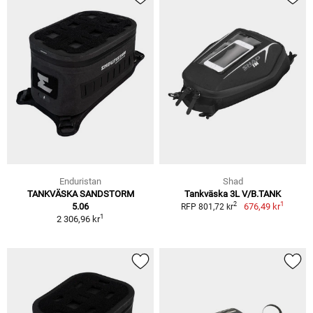
Enduristan
Shad
TANKVÄSKA SANDSTORM
Tankväska 3L V/B.TANK
1
2
5.06
676,49 kr
RFP 801,72 kr
1
2 306,96 kr