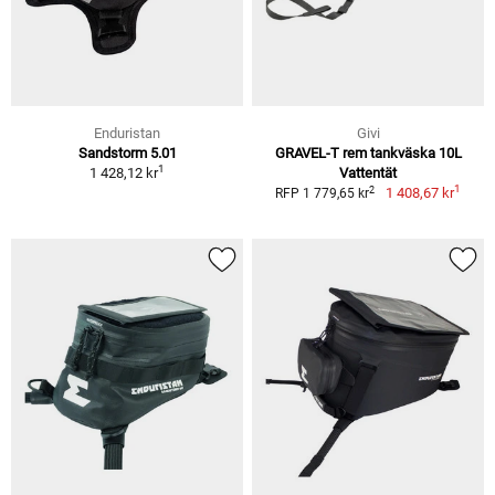
Enduristan
Givi
Sandstorm 5.01
GRAVEL-T rem tankväska 10L
1
1 428,12 kr
Vattentät
1
2
1 408,67 kr
RFP 1 779,65 kr