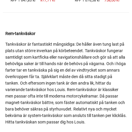
977,71 kr
758,00 kr
RFP 1 647,83 kr
RFP 1 076,58 kr
Rem-tankväskor
Tankväskor är fantastiskt mångsidiga: De håller även tung last på
plats utan större inverkan på körbeteendet. Tankväskor fungerar
samtidigt som kartficka eller navigationshållare och gör så att alla
behövliga saker är till hands när de behövs på vägarna. Och i höga
farter tar en tankväska på sig en del av vindtrycket som annars
överkroppen får ta. Självklart måste den då sitta stadigt på
tanken. Och eftersom ingen tank är den andra lik, hittar du
varierande tankväskor hos Louis. Rem-tankväskor är klassiker
men passar ofta inte till moderna motorcykelramar. Då passar
magnet-tankväskor bättre, som fäster automatiskt på tanken och
bara behöver säkras på styrhuvudet. Relativt nya och mycket
bekväma är system-tankväskor som ansluts till tanken per klicklås.
Hitta tankväskan som passar dig hos Louis.