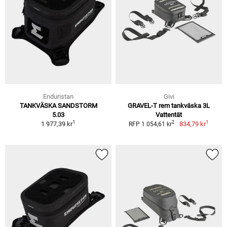
Enduristan
Givi
TANKVÄSKA SANDSTORM
GRAVEL-T rem tankväska 3L
5.03
Vattentät
1
1
2
1 977,39 kr
834,79 kr
RFP 1 054,61 kr