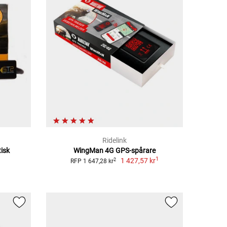
Ridelink
isk
WingMan 4G GPS-spårare
1
1 427,57 kr
2
RFP 1 647,28 kr