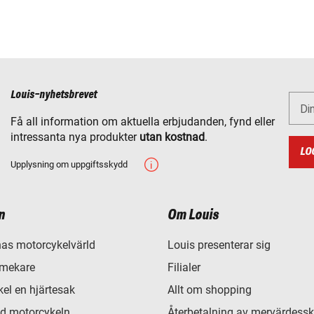
Louis-nyhetsbrevet
Di
Få all information om aktuella erbjudanden, fynd eller
intressanta nya produkter
utan kostnad
.
LO
Upplysning om uppgiftsskydd
n
Om Louis
as motorcykelvärld
Louis presenterar sig
 mekare
Filialer
el en hjärtesak
Allt om shopping
d motorcykeln
Återbetalning av mervärdessk