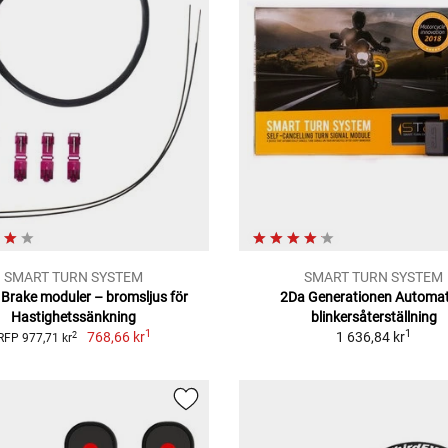
SMART TURN SYSTEM
SMART TURN SYSTEM
Brake moduler – bromsljus för
2Da Generationen Automat
Hastighetssänkning
blinkersåterställning
1
1
768,66 kr
1 636,84 kr
2
RFP 977,71 kr