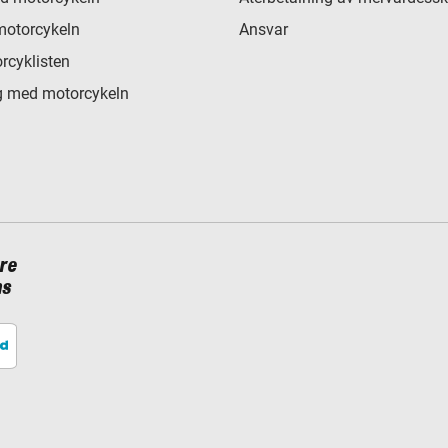
motorcykeln
Ansvar
rcyklisten
 med motorcykeln
re
ns