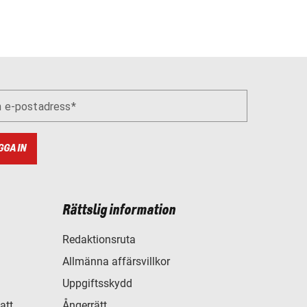
n e-postadress
GGA IN
Rättslig information
Redaktionsruta
Allmänna affärsvillkor
Uppgiftsskydd
att
Ångerrätt