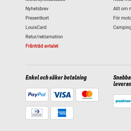
Nyhetsbrev
Allt om 
Presentkort
För moto
LouisCard
Camping
Retur/reklamation
Frånträd avtalet
Enkel och säker betalning
Snabba
levera