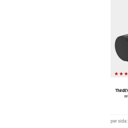
ThirdE
RF
per sida
: