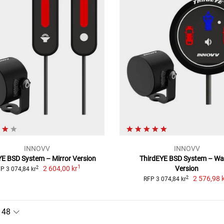
INNOVV
INNOVV
YE BSD System – Mirror Version
ThirdEYE BSD System – Wa
1
2 604,00 kr
Version
2
P 3 074,84 kr
2 576,98 
2
RFP 3 074,84 kr