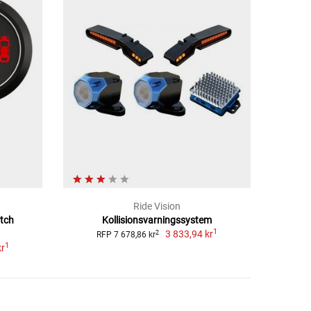
Ride Vision
tch
Kollisionsvarningssystem
1
3 833,94 kr
2
RFP 7 678,86 kr
1
kr