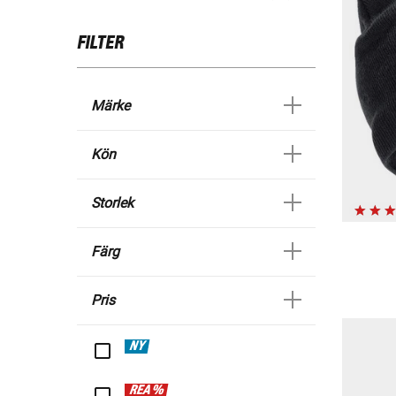
FILTER
Märke
Kön
Storlek
Färg
Pris
NY
REA %