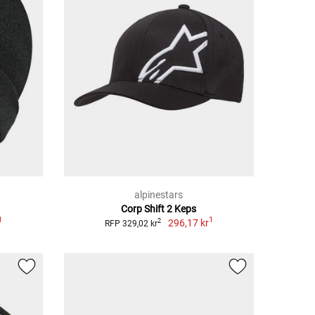
alpinestars
Corp Shift 2 Keps
1
1
296,17 kr
2
RFP 329,02 kr