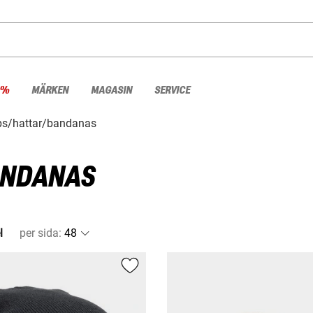
 %
MÄRKEN
MAGASIN
SERVICE
s/hattar/bandanas
ANDANAS
l
per sida
: