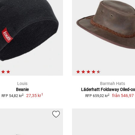
Louis
Barmah Hats
Beanie
Läderhatt Foldaway Oiled-ox
1
27,35 kr
från
546,97 
2
2
RFP 54,82 kr
RFP 659,02 kr