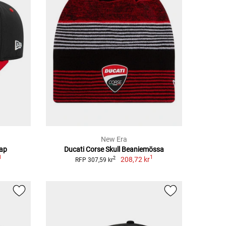
New Era
Cap
Ducati Corse Skull Beaniemössa
1
1
208,72 kr
2
RFP 307,59 kr