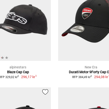
alpinestars
New Era
Blaze Cap Cap
Ducati Motor 9Forty Cap 
1
296,17 kr
294,08 kr
2
2
RFP 329,02 kr
RFP 384,49 kr