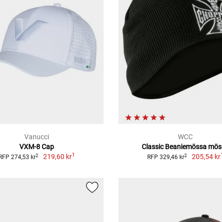
Vanucci
WCC
VXM-8 Cap
Classic Beaniemössa mös
1
219,60 kr
205,54 kr
2
2
RFP 274,53 kr
RFP 329,46 kr