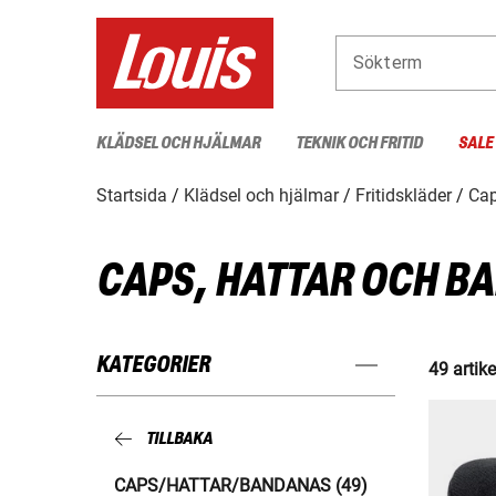
Sökterm
KLÄDSEL OCH HJÄLMAR
TEKNIK OCH FRITID
SALE
Startsida
Klädsel och hjälmar
Fritidskläder
Cap
CAPS, HATTAR OCH B
KATEGORIER
49 artike
TILLBAKA
CAPS/HATTAR/BANDANAS (49)