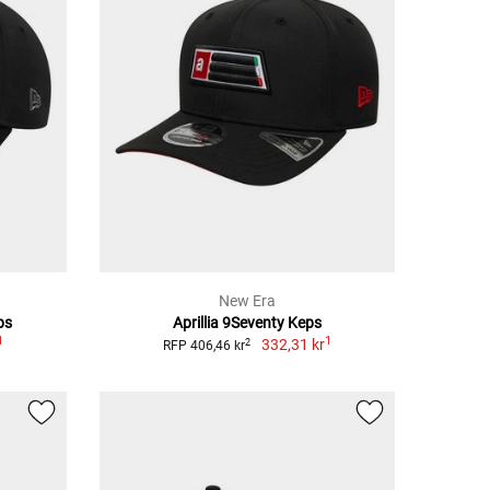
New Era
ps
Aprillia 9Seventy Keps
1
1
332,31 kr
2
RFP 406,46 kr