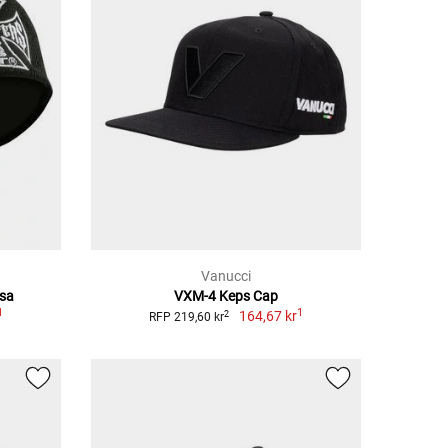
Vanucci
sa
VXM-4 Keps Cap
1
1
164,67 kr
2
RFP 219,60 kr