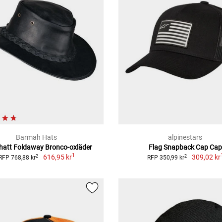
Barmah Hats
alpinestars
hatt Foldaway Bronco-oxläder
Flag Snapback Cap Cap
1
616,95 kr
309,02 kr
2
2
RFP 768,88 kr
RFP 350,99 kr