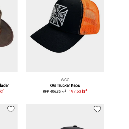
WCC
läder
OG Trucker Keps
1
1
kr
197,63 kr
2
RFP 406,35 kr