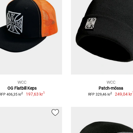
WCC
WCC
OG Flatbill Keps
Patch-mössa
1
197,63 kr
249,04 kr
2
2
RFP 406,35 kr
RFP 329,46 kr