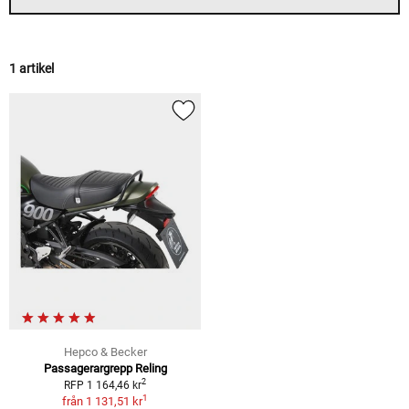
1 artikel
Hepco & Becker
Passagerargrepp Reling
2
RFP 1 164,46 kr
1
från
1 131,51 kr