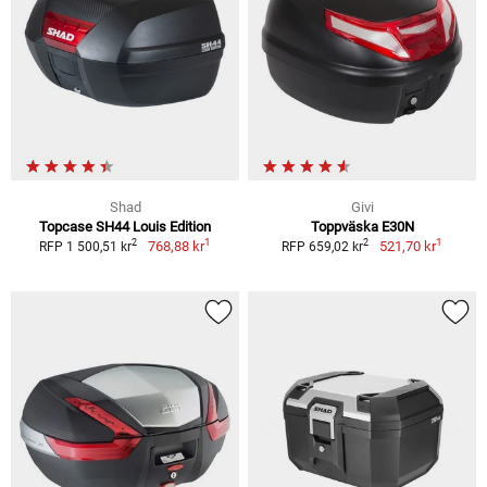
Shad
Givi
Topcase SH44 Louis Edition
Toppväska E30N
1
1
2
2
768,88 kr
521,70 kr
RFP 1 500,51 kr
RFP 659,02 kr