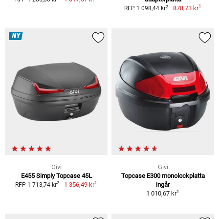
1
2
878,73 kr
RFP 1 098,44 kr
NY
Givi
Givi
E455 Simply Topcase 45L
Topcase E300 monolockplatta
1
2
1 356,49 kr
ingår
RFP 1 713,74 kr
1
1 010,67 kr