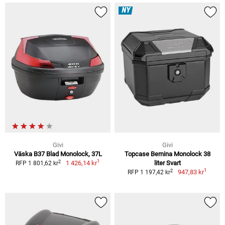
NY
Givi
Givi
Väska B37 Blad Monolock, 37L
Topcase Bernina Monolock 38
1
2
1 426,14 kr
liter Svart
RFP 1 801,62 kr
1
2
947,83 kr
RFP 1 197,42 kr