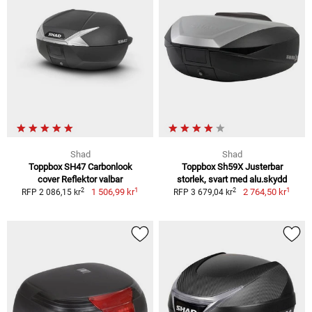
Shad
Shad
Toppbox SH47 Carbonlook
Toppbox Sh59X Justerbar
cover Reflektor valbar
storlek, svart med alu.skydd
1
1
2
2
1 506,99 kr
2 764,50 kr
RFP 2 086,15 kr
RFP 3 679,04 kr