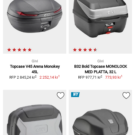
Givi
Givi
Topcase V45 Arena Monokey
B32 Bold Topcase MONOLOCK
45L
MED PLATTA, 32 L
1
1
2
2
2 252,14 kr
773,93 kr
RFP 2 845,24 kr
RFP 977,71 kr
NY