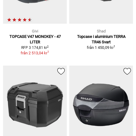
Givi
Shad
TOPCASE V47 MONOKEY - 47
Topcase i aluminium TERRA
LITER
TR46 Svart
1
2
från
1 450,09 kr
RFP 3 174,81 kr
1
från
2 513,04 kr