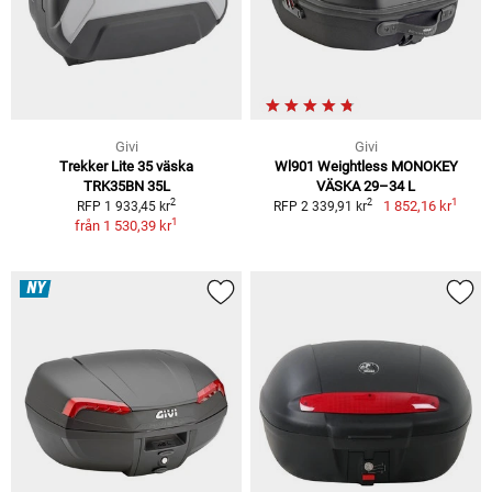
Givi
Givi
Trekker Lite 35 väska
Wl901 Weightless MONOKEY
TRK35BN 35L
VÄSKA 29–34 L
1
2
2
1 852,16 kr
RFP 1 933,45 kr
RFP 2 339,91 kr
1
från
1 530,39 kr
NY