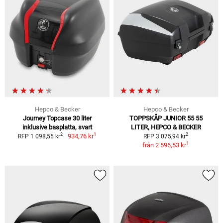
Hepco & Becker
Hepco & Becker
Journey Topcase 30 liter
TOPPSKÅP JUNIOR 55 55
inklusive basplatta, svart
LITER, HEPCO & BECKER
1
2
2
934,76 kr
RFP 1 098,55 kr
RFP 3 075,94 kr
1
från
2 596,53 kr