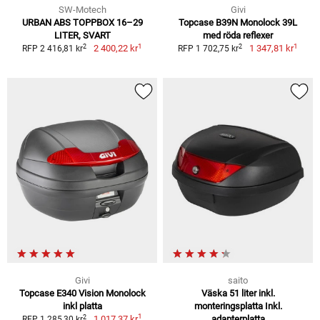
SW-Motech
Givi
URBAN ABS TOPPBOX 16–29
Topcase B39N Monolock 39L
LITER, SVART
med röda reflexer
1
1
2
2
2 400,22 kr
1 347,81 kr
RFP 2 416,81 kr
RFP 1 702,75 kr
Givi
saito
Topcase E340 Vision Monolock
Väska 51 liter inkl.
inkl platta
monteringsplatta Inkl.
1
2
1 017,37 kr
adapterplatta
RFP 1 285,30 kr