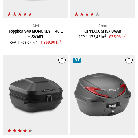
Givi
Shad
Toppbox V40 MONOKEY – 40 L
TOPPBOX SH37 SVART
1
2
– SVART
875,98 kr
RFP 1 175,45 kr
1
2
1 399,99 kr
RFP 1 768,67 kr
NY