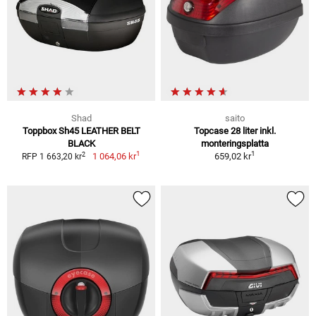
Shad
saito
Toppbox Sh45 LEATHER BELT
Topcase 28 liter inkl.
BLACK
monteringsplatta
1
1
2
1 064,06 kr
659,02 kr
RFP 1 663,20 kr