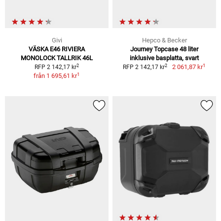
Givi
Hepco & Becker
VÄSKA E46 RIVIERA
Journey Topcase 48 liter
MONOLOCK TALLRIK 46L
inklusive basplatta, svart
1
2
2
2 061,87 kr
RFP 2 142,17 kr
RFP 2 142,17 kr
1
från
1 695,61 kr