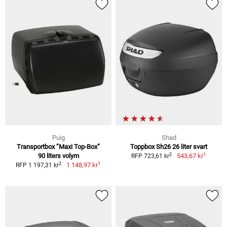
Puig
Shad
Transportbox ”Maxi Top-Box”
Toppbox Sh26 26 liter svart
1
2
90 liters volym
543,67 kr
RFP 723,61 kr
1
2
1 148,97 kr
RFP 1 197,31 kr