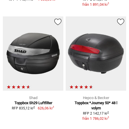
1
från
1 891,04 kr
Shad
Hepco & Becker
Toppbox Sh29 Luftfilter
Toppbox *Journey 50* 48 l
1
2
626,06 kr
volym
RFP 835,12 kr
2
RFP 2 142,17 kr
1
från
1 786,02 kr