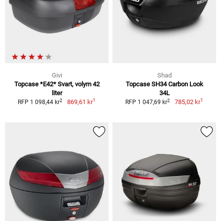
Givi
Shad
Topcase *E42* Svart, volym 42
Topcase SH34 Carbon Look
liter
34L
1
1
2
2
869,61 kr
785,02 kr
RFP 1 098,44 kr
RFP 1 047,69 kr