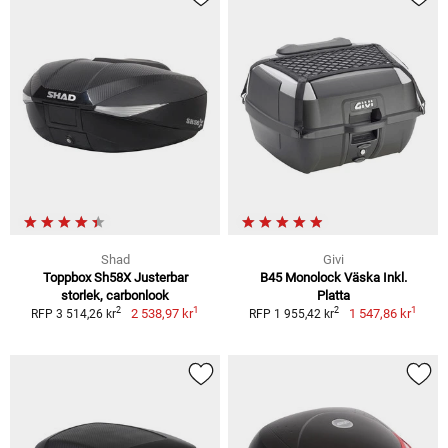
Shad
Givi
Toppbox Sh58X Justerbar
B45 Monolock Väska Inkl.
storlek, carbonlook
Platta
1
1
2
2
2 538,97 kr
1 547,86 kr
RFP 3 514,26 kr
RFP 1 955,42 kr