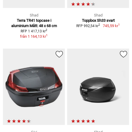
Shad
Shad
Terra TR41 topcase i
Toppbox Sh33 svart
1
2
aluminium Mått: 48 x 68 cm
745,59 kr
RFP 992,54 kr
2
RFP 1 417,13 kr
1
från
1 164,13 kr