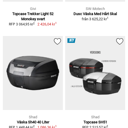
Givi
SW-Motech
Topcase Trekker Light 52
Dusc Väska Med Hårt Skal
1
Monokey svart
från
3 625,22 kr
1
2
2 426,04 kr
RFP 3 064,95 kr
NY
Shad
Shad
Väska Sh40 40 Liter
Topcase SH51
1
2
2
1 086,36 kr
RFP 1 448,44 kr
RFP 2 515,57 kr