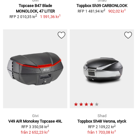
Givi
Shad
Topcase B47 Blade
Toppbox Sh39 CARBONLOOK
1
2
MONOLOCK, 47 LITER
902,02 kr
RFP 1 481,94 kr
1
2
1 591,36 kr
RFP 2 010,35 kr
Givi
Shad
V49 AIR Monokey Topcase 49L
Toppbox Sh48 Verona, styck
2
2
RFP 3 350,58 kr
RFP 2 109,22 kr
1
1
från
2 652,23 kr
från
1 703,08 kr