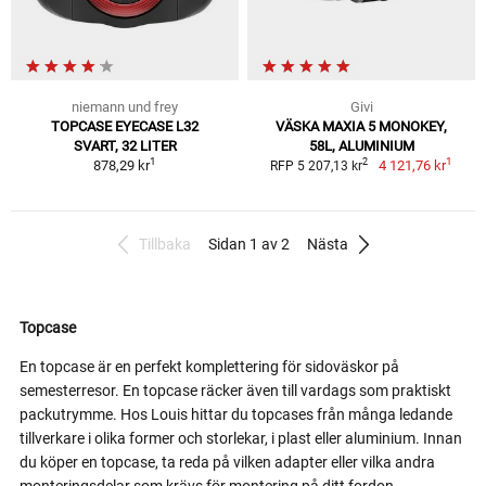
niemann und frey
Givi
TOPCASE EYECASE L32
VÄSKA MAXIA 5 MONOKEY,
SVART, 32 LITER
58L, ALUMINIUM
1
1
2
878,29 kr
4 121,76 kr
RFP 5 207,13 kr
Tillbaka
Sidan 1 av 2
Nästa
Topcase
En topcase är en perfekt komplettering för sidoväskor på
semesterresor. En topcase räcker även till vardags som praktiskt
packutrymme. Hos Louis hittar du topcases från många ledande
tillverkare i olika former och storlekar, i plast eller aluminium. Innan
du köper en topcase, ta reda på vilken adapter eller vilka andra
monteringsdelar som krävs för montering på ditt fordon.