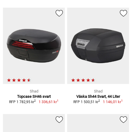
Shad
Shad
Topcase SH46 svart
Väska Sh44 Svart, 44 Liter
1
1
2
2
1 336,61 kr
1 146,01 kr
RFP 1 782,95 kr
RFP 1 500,51 kr