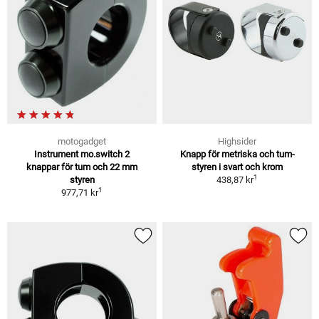
motogadget
Highsider
Instrument mo.switch 2
Knapp för metriska och tum-
knappar för tum och 22 mm
styren i svart och krom
1
styren
438,87 kr
1
977,71 kr