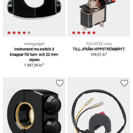
motogadget
FOLIATEC.com
Instrument mo.switch 3
TILL-/FRÅN-VIPPSTRÖMBRYT.
1
knappar för tum- och 22 mm-
109,31 kr
styren
1
1 087,56 kr