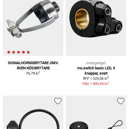
SIGNALHORNSBRYTARE UNIV.
motogadget
ÄVEN NÖDBRYTARE
mo.switch basic LED, 3
1
76,79 kr
knappar, svart
2
RFP 1 526,98 kr
1
från
1 400,54 kr