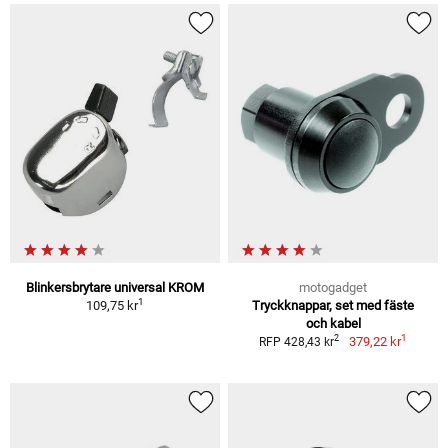
Blinkersbrytare universal KROM
motogadget
1
109,75 kr
Tryckknappar, set med fäste
och kabel
1
2
379,22 kr
RFP 428,43 kr