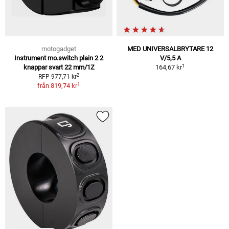
motogadget
MED UNIVERSALBRYTARE 12
Instrument mo.switch plain 2 2
V/5,5 A
1
knappar svart 22 mm/1Z
164,67 kr
2
RFP 977,71 kr
1
från
819,74 kr