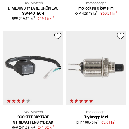
SW-Motech
motogadget
DIMLJUSBRYTARE, GRÖN EVO
mo.lock NFC key slim
1
2
SW-MOTECH
360,21 kr
RFP 428,43 kr
1
2
219,16 kr
RFP 219,71 kr
SW-Motech
motogadget
COCKPIT-BRYTARE
Try.Knapp Mini
1
2
STRILVATTENSKYDDAD
63,61 kr
RFP 108,76 kr
1
2
241,02 kr
RFP 241,68 kr