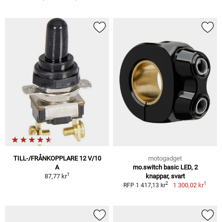
TILL-/FRÅNKOPPLARE 12 V/10
motogadget
A
mo.switch basic LED, 2
1
87,77 kr
knappar, svart
1
2
1 300,02 kr
RFP 1 417,13 kr