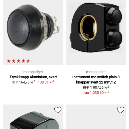
motogadget
motogadget
Tryckknapp Aluminium, svart
Instrument mo.switch plain 3
1
2
138,31 kr
knappar svart 22 mm/1Z
RFP 164,78 kr
2
RFP 1 087,56 kr
1
från
1 035,60 kr