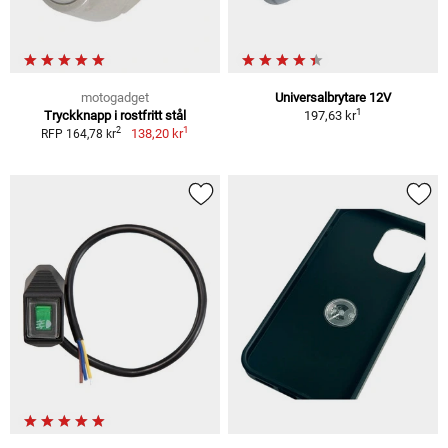
motogadget
Universalbrytare 12V
1
Tryckknapp i rostfritt stål
197,63 kr
1
2
138,20 kr
RFP 164,78 kr