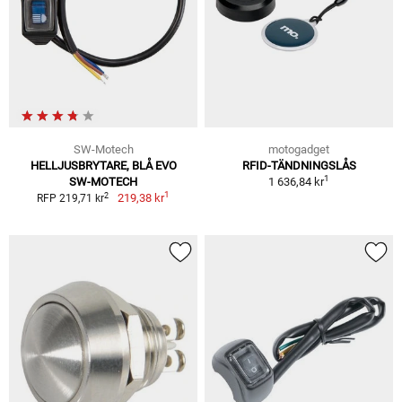
SW-Motech
motogadget
HELLJUSBRYTARE, BLÅ EVO
RFID-TÄNDNINGSLÅS
1
SW-MOTECH
1 636,84 kr
1
2
219,38 kr
RFP 219,71 kr