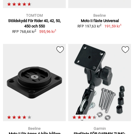
TOMTOM
Beeline
Stöldskydd För Rider 40, 42, 50,
Moto Ii fäste Universal
1
2
450 och 550
191,59 kr
RFP 197,63 kr
1
2
595,96 kr
RFP 768,44 kr
Beeline
Garmin
Moto Ii för Amps 4-håls hållare
Styrfäste FÖR GARMIN ZUMO-