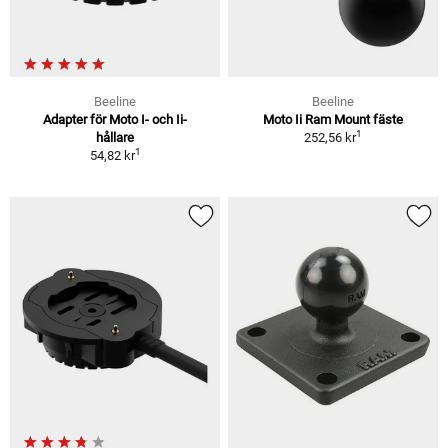
Beeline
Beeline
Adapter för Moto I- och Ii-
Moto Ii Ram Mount fäste
1
hållare
252,56 kr
1
54,82 kr