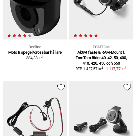
Beeline
TOMTOM
Moto Ii spegel/crossbar hållare
Aktivt fäste & RAM-Mount f.
1
384,38 kr
TomTom Rider 40, 42, 50, 400,
410, 420, 450 och 550
1
2
1 117,77 kr
RFP 1 427,57 kr