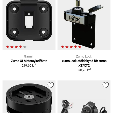
Garmin
Zumo Lock
Zumo Xt Motorcykelfäste
zumoLock stöldskydd för zumo
1
219,60 kr
XT/XT2
1
878,73 kr