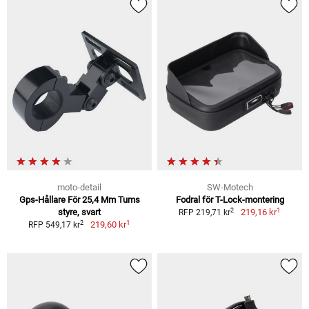
moto-detail
SW-Motech
Gps-Hållare För 25,4 Mm Tums
Fodral för T-Lock-montering
1
2
styre, svart
219,16 kr
RFP 219,71 kr
1
2
219,60 kr
RFP 549,17 kr