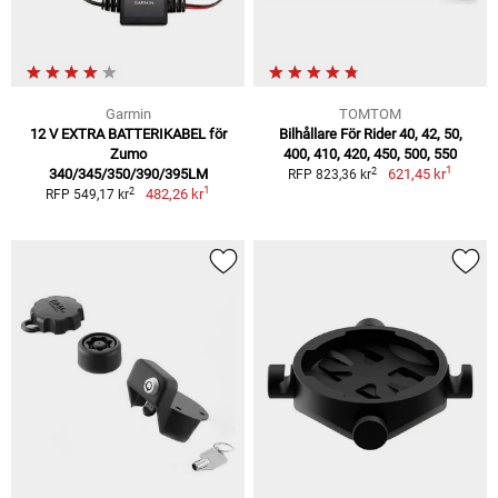
Garmin
TOMTOM
12 V EXTRA BATTERIKABEL för
Bilhållare För Rider 40, 42, 50,
Zumo
400, 410, 420, 450, 500, 550
1
2
340/345/350/390/395LM
621,45 kr
RFP 823,36 kr
1
2
482,26 kr
RFP 549,17 kr