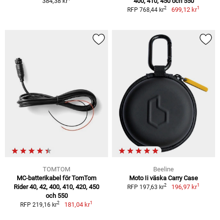
384,38 kr
400, 410, 450 och 550
1
2
699,12 kr
RFP 768,44 kr
TOMTOM
Beeline
MC-batterikabel för TomTom
Moto Ii väska Carry Case
1
2
Rider 40, 42, 400, 410, 420, 450
196,97 kr
RFP 197,63 kr
och 550
1
2
181,04 kr
RFP 219,16 kr