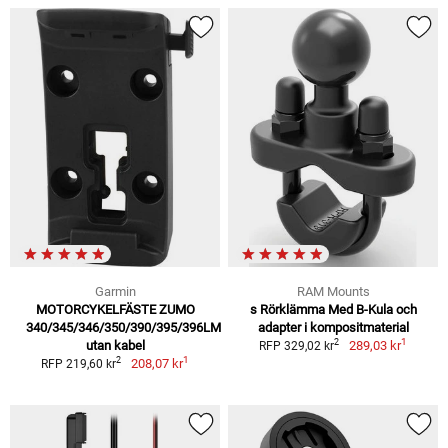
Garmin
RAM Mounts
MOTORCYKELFÄSTE ZUMO
s Rörklämma Med B-Kula och
340/345/346/350/390/395/396LM
adapter i kompositmaterial
1
2
utan kabel
289,03 kr
RFP 329,02 kr
1
2
208,07 kr
RFP 219,60 kr