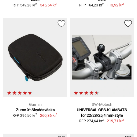
1
1
2
2
545,54 kr
113,92 kr
RFP 549,28 kr
RFP 164,23 kr
Garmin
SW-Motech
Zumo Xt Skyddsväska
UNIVERSAL GPS-KLÄMSATS
1
2
260,36 kr
för 22/28/25,4 mm-styre
RFP 296,50 kr
1
2
219,71 kr
RFP 274,64 kr