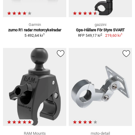
Garmin
gazzini
zumo R1 radar motorcykelradar
Gps-Hållare För Styre SVART
1
1
2
5 492,64 kr
219,60 kr
RFP 549,17 kr
RAM Mounts
moto-detail