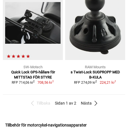
SW-Motech
RAM Mounts
Quick Lock GPS-hållare för
s Twist-Lock SUGPROPP MED
MITTSTAG FÖR STYRE
B-KULA
1
1
2
2
708,56 kr
224,21 kr
RFP 714,06 kr
RFP 274,09 kr
Tillbaka
Sidan 1 av 2
Nästa
Tillbehör för motorcykel-navigationsapparater