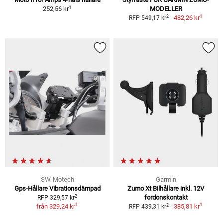
1
252,56 kr
MODELLER
1
2
482,26 kr
RFP 549,17 kr
SW-Motech
Garmin
Gps-Hållare Vibrationsdämpad
Zumo Xt Bilhållare inkl. 12V
2
fordonskontakt
RFP 329,57 kr
1
1
2
från
329,24 kr
385,81 kr
RFP 439,31 kr