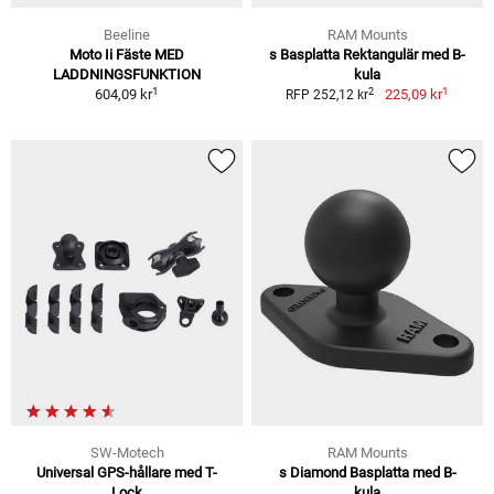
Beeline
RAM Mounts
Moto Ii Fäste MED
s Basplatta Rektangulär med B-
LADDNINGSFUNKTION
kula
1
1
2
604,09 kr
225,09 kr
RFP 252,12 kr
SW-Motech
RAM Mounts
Universal GPS-hållare med T-
s Diamond Basplatta med B-
Lock
kula