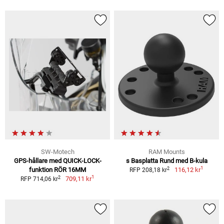
SW-Motech
RAM Mounts
GPS-hållare med QUICK-LOCK-
s Basplatta Rund med B-kula
1
2
funktion RÖR 16MM
116,12 kr
RFP 208,18 kr
1
2
709,11 kr
RFP 714,06 kr