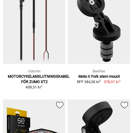
Garmin
Beeline
MOTORCYKELANSLUTNINGSKABEL
Moto II Fork stem mount
1
2
FÖR ZUMO XT2
378,01 kr
RFP 384,38 kr
1
439,31 kr