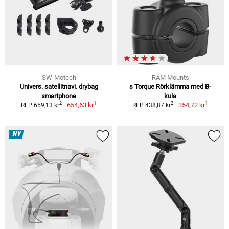
SW-Motech
RAM Mounts
Univers. satellitnavi. drybag
s Torque Rörklämma med B-
smartphone
kula
1
1
2
2
654,63 kr
354,72 kr
RFP 659,13 kr
RFP 438,87 kr
NY