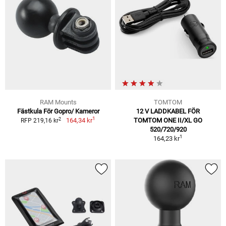
RAM Mounts
TOMTOM
Fästkula För Gopro/ Kameror
12 V LADDKABEL FÖR
1
2
164,34 kr
TOMTOM ONE II/XL GO
RFP 219,16 kr
520/720/920
1
164,23 kr