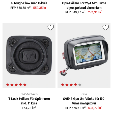
s Tough-Claw med B-kula
Gps-Hållare För 25,4 Mm Tums
1
2
552,35 kr
styre, polerad aluminium
RFP 658,58 kr
1
2
274,31 kr
RFP 549,17 kr
SW-Motech
Givi
T-Lock Hållare För Spännarm
S954B Gps Uni-Väska för 5,0-
inkl. 1" kula
tums navigatorer
1
1
2
164,78 kr
534,77 kr
RFP 675,61 kr