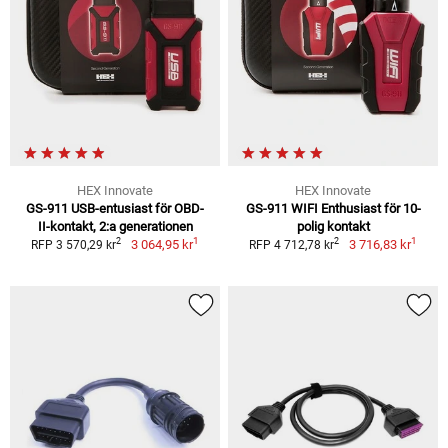
HEX Innovate
HEX Innovate
GS-911 USB-entusiast för OBD-
GS-911 WIFI Enthusiast för 10-
II-kontakt, 2:a generationen
polig kontakt
1
1
2
2
3 064,95 kr
3 716,83 kr
RFP 3 570,29 kr
RFP 4 712,78 kr