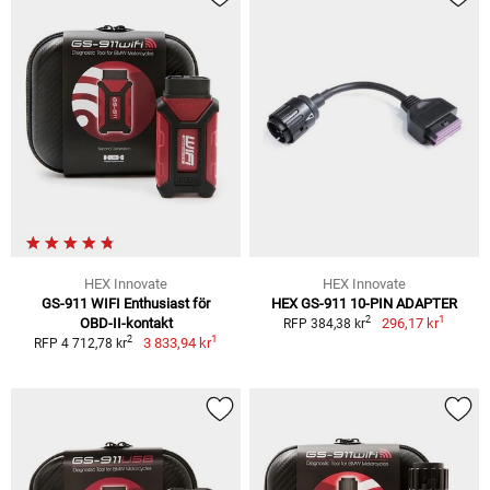
HEX Innovate
HEX Innovate
GS-911 WIFI Enthusiast för
HEX GS-911 10-PIN ADAPTER
1
2
OBD-II-kontakt
296,17 kr
RFP 384,38 kr
1
2
3 833,94 kr
RFP 4 712,78 kr