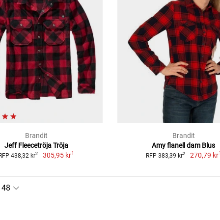
Brandit
Brandit
Jeff Fleecetröja Tröja
Amy flanell dam Blus
1
305,95 kr
270,79 kr
2
2
RFP 438,32 kr
RFP 383,39 kr