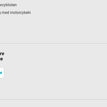
rcyklisten
 med motorcykeln
re
ns