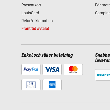
Presentkort
För moto
LouisCard
Camping
Retur/reklamation
Frånträd avtalet
Enkel och säker betalning
Snabba
levera