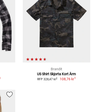
Brandit
US Shirt Skjorta Kort Ärm
1
1
108,76 kr
2
RFP 328,47 kr