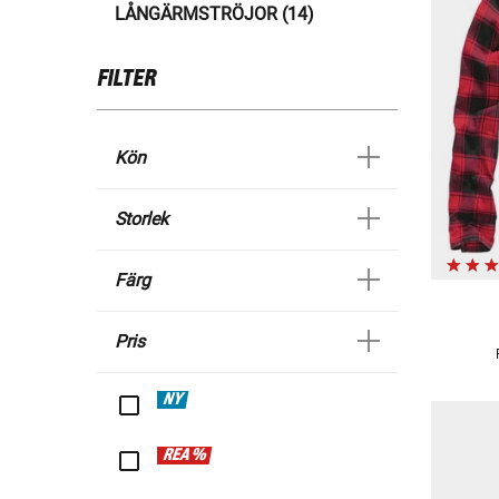
LÅNGÄRMSTRÖJOR (14)
FILTER
Kön
Storlek
Färg
Pris
NY
REA %