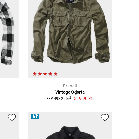
Brandit
Vintage Skjorta
1
1
319,90 kr
2
RFP 493,25 kr
NY