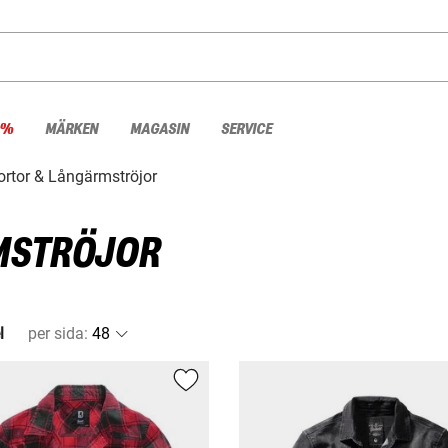
 %
MÄRKEN
MAGASIN
SERVICE
ortor & Långärmströjor
MSTRÖJOR
l
per sida
: