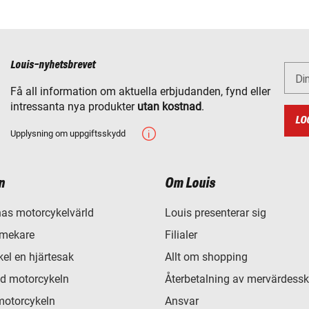
Louis-nyhetsbrevet
Di
Få all information om aktuella erbjudanden, fynd eller
intressanta nya produkter
utan kostnad
.
LO
Upplysning om uppgiftsskydd
n
Om Louis
as motorcykelvärld
Louis presenterar sig
 mekare
Filialer
el en hjärtesak
Allt om shopping
d motorcykeln
Återbetalning av mervärdessk
motorcykeln
Ansvar