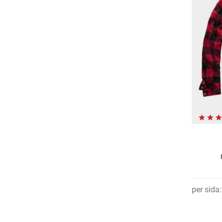
per sida
: