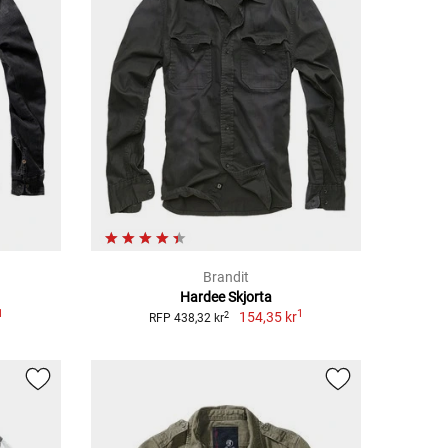
Brandit
Hardee Skjorta
1
1
154,35 kr
2
RFP 438,32 kr