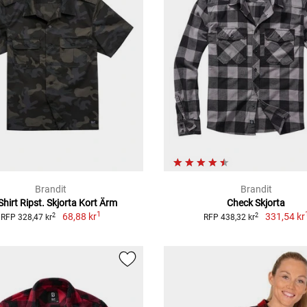
Brandit
Brandit
Shirt Ripst. Skjorta Kort Ärm
Check Skjorta
1
68,88 kr
331,54 kr
2
2
RFP 328,47 kr
RFP 438,32 kr