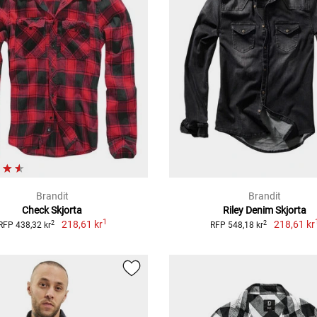
Brandit
Brandit
Check Skjorta
Riley Denim Skjorta
1
218,61 kr
218,61 kr
2
2
RFP 438,32 kr
RFP 548,18 kr