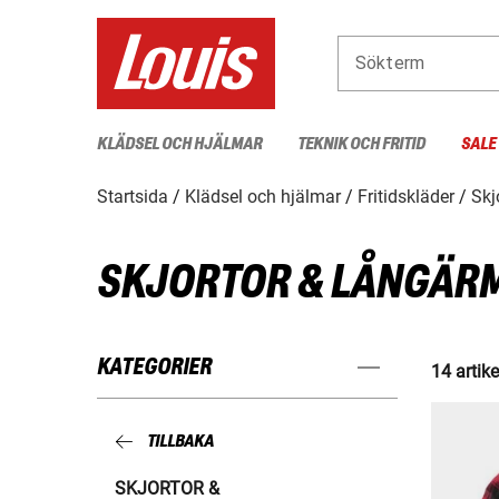
Sökterm
KLÄDSEL OCH HJÄLMAR
TEKNIK OCH FRITID
SALE
Startsida
Klädsel och hjälmar
Fritidskläder
Skj
SKJORTOR & LÅNGÄR
KATEGORIER
14 artike
TILLBAKA
SKJORTOR &