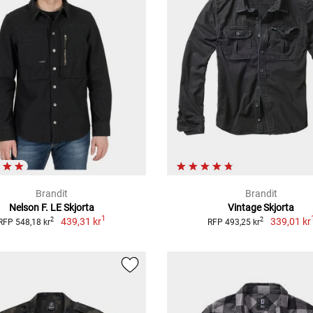
Brandit
Brandit
Nelson F. LE Skjorta
Vintage Skjorta
1
439,31 kr
339,01 kr
2
2
RFP 548,18 kr
RFP 493,25 kr