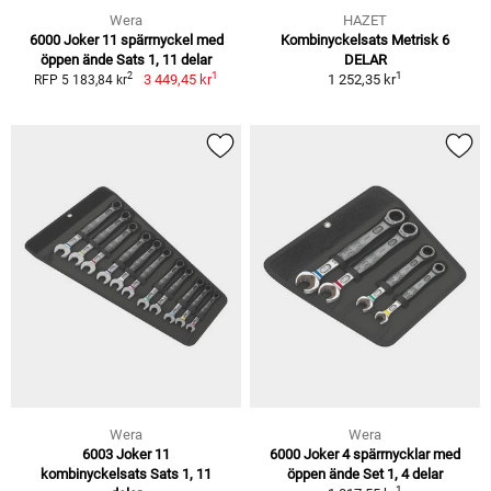
Wera
HAZET
6000 Joker 11 spärrnyckel med
Kombinyckelsats Metrisk 6
öppen ände Sats 1, 11 delar
DELAR
1
1
2
3 449,45 kr
1 252,35 kr
RFP 5 183,84 kr
Wera
Wera
6003 Joker 11
6000 Joker 4 spärrnycklar med
kombinyckelsats Sats 1, 11
öppen ände Set 1, 4 delar
1