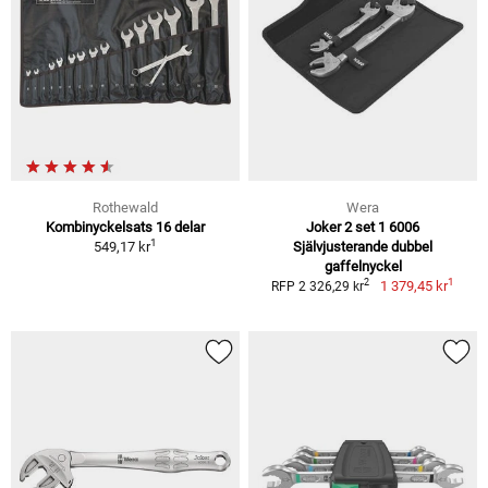
Rothewald
Wera
Kombinyckelsats 16 delar
Joker 2 set 1 6006
1
549,17 kr
Självjusterande dubbel
gaffelnyckel
1
2
1 379,45 kr
RFP 2 326,29 kr