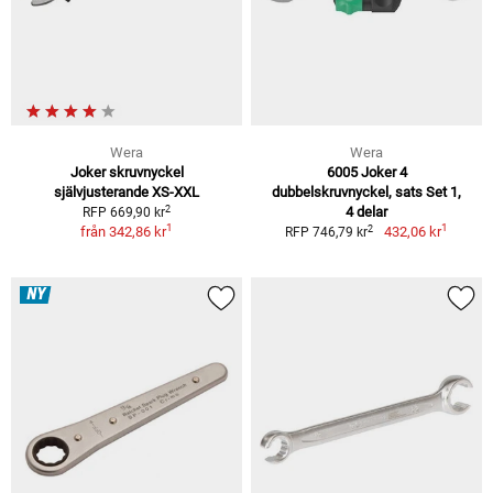
Wera
Wera
Joker skruvnyckel
6005 Joker 4
självjusterande XS-XXL
dubbelskruvnyckel, sats Set 1,
2
4 delar
RFP 669,90 kr
1
1
2
från
342,86 kr
432,06 kr
RFP 746,79 kr
NY