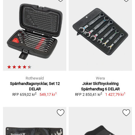
Rothewald
Wera
Spärrhandtagsnycklar, Set 12
Joker Skiftnyckelring
DELAR
Spärrhandtag 6 DELAR
1
1
2
2
549,17 kr
1 427,79 kr
RFP 659,02 kr
RFP 2 850,41 kr