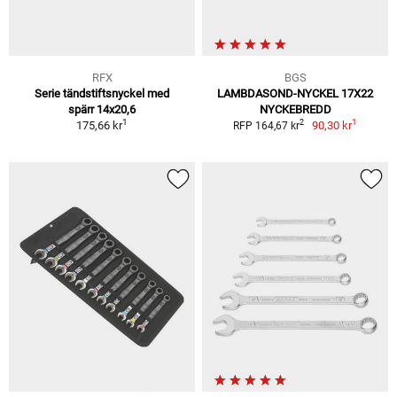
RFX
BGS
Serie tändstiftsnyckel med
LAMBDASOND-NYCKEL 17X22
spärr 14x20,6
NYCKEBREDD
1
1
2
175,66 kr
90,30 kr
RFP 164,67 kr