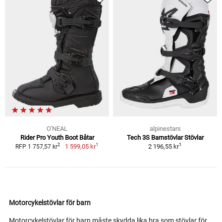
O'NEAL
alpinestars
Rider Pro Youth Boot Båtar
Tech 3S Barnstövlar Stövlar
1
1
2
1 599,05 kr
2 196,55 kr
RFP 1 757,57 kr
Motorcykelstövlar för barn
Motorcykelstövlar för barn måste skydda lika bra som stövlar för