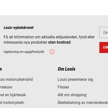
Louis-nyhetsbrevet
Di
Få all information om aktuella erbjudanden, fynd eller
intressanta nya produkter
utan kostnad
.
LO
Upplysning om uppgiftsskydd
n
Om Louis
as motorcykelvärld
Louis presenterar sig
 mekare
Filialer
el en hjärtesak
Allt om shopping
d motorcykeln
Återbetalning av mervärdessk