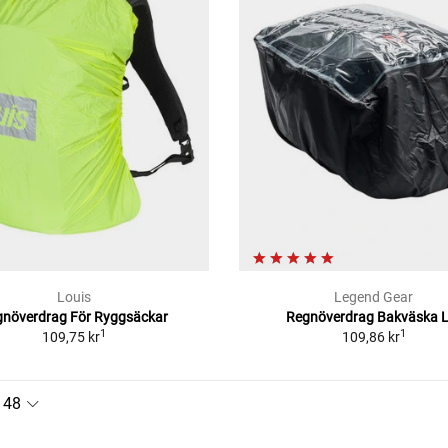
Louis
Legend Gear
gnöverdrag För Ryggsäckar
Regnöverdrag Bakväska L
1
1
109,75 kr
109,86 kr