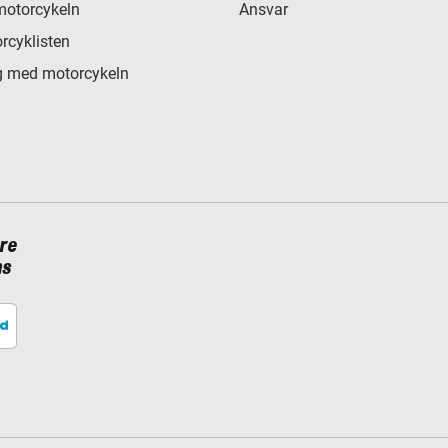
motorcykeln
Ansvar
rcyklisten
 med motorcykeln
re
ns