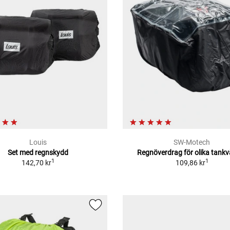
Louis
SW-Motech
Set med regnskydd
Regnöverdrag för olika tank
1
1
142,70 kr
109,86 kr