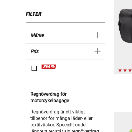
FILTER
Märke
Pris
REA %
Regnöverdrag för
motorcykelbagage
Regnöverdrag är ett viktigt
tillbehör för många läder- eller
textilväskor. Speciellt under
längre turer står sig regnöverdrag