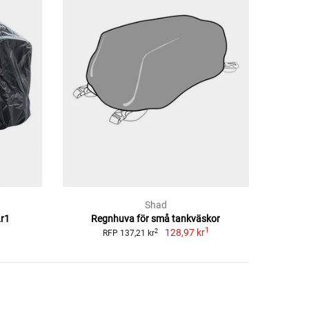
Shad
r1
Regnhuva för små tankväskor
1
128,97 kr
2
RFP 137,21 kr