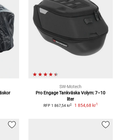
SW-Motech
väskor
Pro Engage Tankväska Volym: 7–10
liter
1
1 854,68 kr
2
RFP 1 867,54 kr