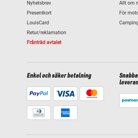
Nyhetsbrev
Allt om 
Presentkort
För moto
LouisCard
Camping
Retur/reklamation
Frånträd avtalet
Enkel och säker betalning
Snabba
levera