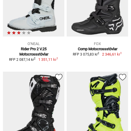
O'NEAL
FOX
Rider Pro 2 V.25
Comp Motocrossstövlar
1
2
Motocrossstövlar
2 346,61 kr
RFP 3 075,83 kr
1
2
1 351,11 kr
RFP 2 087,14 kr