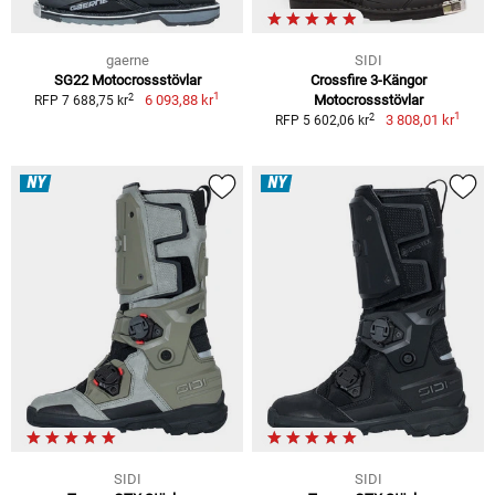
gaerne
SIDI
SG22 Motocrossstövlar
Crossfire 3-Kängor
1
2
6 093,88 kr
Motocrossstövlar
RFP 7 688,75 kr
1
2
3 808,01 kr
RFP 5 602,06 kr
NY
NY
SIDI
SIDI