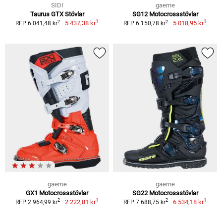
SIDI
gaerne
Taurus GTX Stövlar
SG12 Motocrossstövlar
1
1
2
2
5 437,38 kr
5 018,95 kr
RFP 6 041,48 kr
RFP 6 150,78 kr
gaerne
gaerne
GX1 Motocrossstövlar
SG22 Motocrossstövlar
1
1
2
2
2 222,81 kr
6 534,18 kr
RFP 2 964,99 kr
RFP 7 688,75 kr