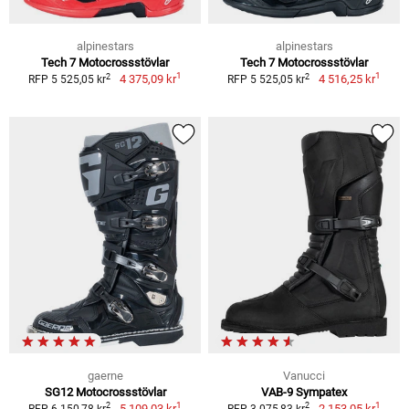
alpinestars
alpinestars
Tech 7 Motocrossstövlar
Tech 7 Motocrossstövlar
1
1
2
2
4 375,09 kr
4 516,25 kr
RFP 5 525,05 kr
RFP 5 525,05 kr
gaerne
Vanucci
SG12 Motocrossstövlar
VAB-9 Sympatex
1
1
2
2
5 109,03 kr
2 153,05 kr
RFP 6 150,78 kr
RFP 3 075,83 kr