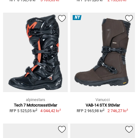
NY
alpinestars
Vanucci
Tech 7 Motocrossstövlar
VAB-14 STX Stövlar
1
1
2
2
4 044,42 kr
2 746,27 kr
RFP 5 525,05 kr
RFP 2 965,98 kr