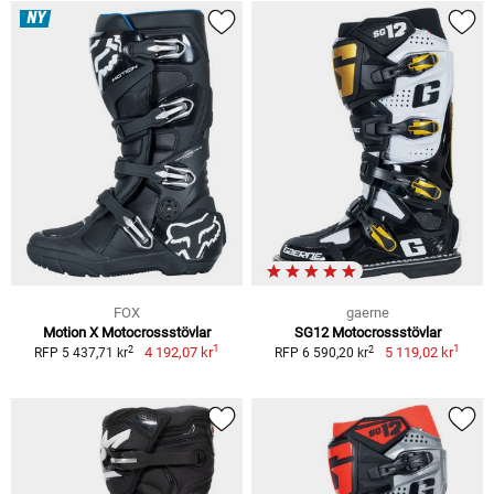
NY
FOX
gaerne
Motion X Motocrossstövlar
SG12 Motocrossstövlar
1
1
2
2
4 192,07 kr
5 119,02 kr
RFP 5 437,71 kr
RFP 6 590,20 kr