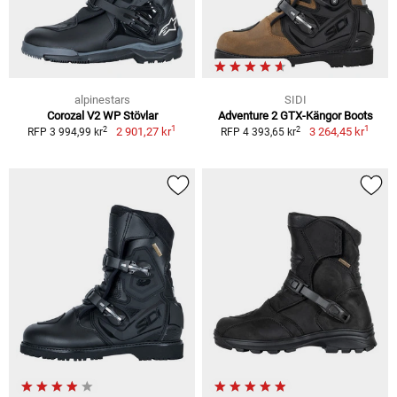
alpinestars
SIDI
Corozal V2 WP Stövlar
Adventure 2 GTX-Kängor Boots
1
1
2
2
2 901,27 kr
3 264,45 kr
RFP 3 994,99 kr
RFP 4 393,65 kr