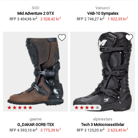
SIDI
Vanucci
Mid Adventure 2 GTX
VAB-10 Sympatex
1
1
2
2
2 528,42 kr
1 922,35 kr
RFP 3 404,96 kr
RFP 2 746,27 kr
gaerne
alpinestars
G_DAKAR GORE-TEX
Tech 3 Motocrossstövlar
1
1
2
2
3 775,39 kr
2 623,45 kr
RFP 4 393,10 kr
RFP 3 125,05 kr