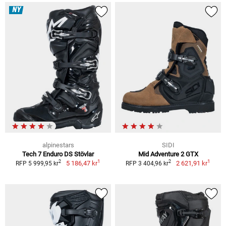
NY
alpinestars
SIDI
Tech 7 Enduro DS Stövlar
Mid Adventure 2 GTX
1
1
2
2
5 186,47 kr
2 621,91 kr
RFP 5 999,95 kr
RFP 3 404,96 kr