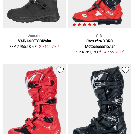
Vanucci
SIDI
VAB-14 STX Stövlar
Crossfire 3 SRS
1
2
2 746,27 kr
Motocrossstövlar
RFP 2 965,98 kr
1
2
4 655,87 kr
RFP 6 261,19 kr