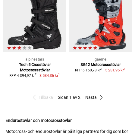
alpinestars
gaerne
Tech 5 Crosstövlar
SG12 Motocrossstövlar
1
2
Motocrossstövlar
5 231,95 kr
RFP 6 150,78 kr
1
2
3 534,36 kr
RFP 4 394,97 kr
Tillbaka
Sidan 1 av 2
Nästa
Endurostövlar och motocrosstövlar
Motocross- och endurostövlar är pålitliga partners för dig som kör