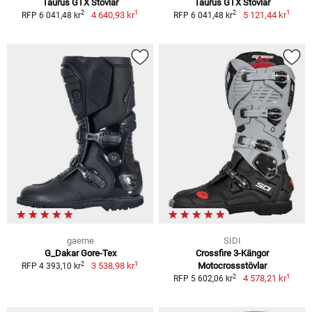
Taurus GTX Stövlar
Taurus GTX Stövlar
1
1
2
2
4 640,93 kr
5 121,44 kr
RFP 6 041,48 kr
RFP 6 041,48 kr
gaerne
SIDI
G_Dakar Gore-Tex
Crossfire 3-Kängor
1
2
3 538,98 kr
Motocrossstövlar
RFP 4 393,10 kr
1
2
4 578,21 kr
RFP 5 602,06 kr