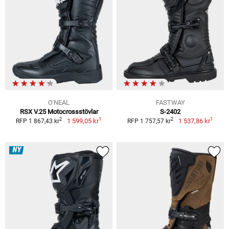
O'NEAL
FASTWAY
RSX V.25 Motocrossstövlar
S-2402
1
1
2
2
1 599,05 kr
1 537,86 kr
RFP 1 867,43 kr
RFP 1 757,57 kr
NY