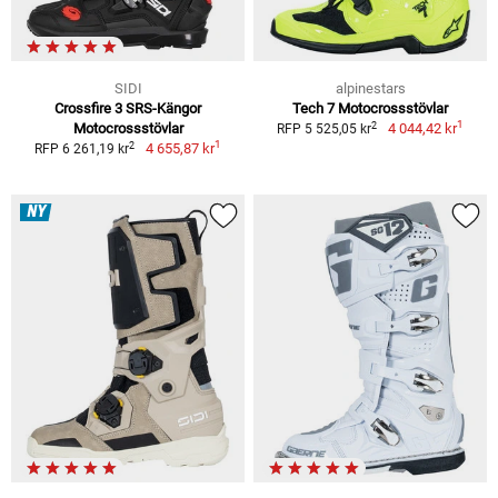
SIDI
alpinestars
Crossfire 3 SRS-Kängor
Tech 7 Motocrossstövlar
1
2
Motocrossstövlar
4 044,42 kr
RFP 5 525,05 kr
1
2
4 655,87 kr
RFP 6 261,19 kr
NY