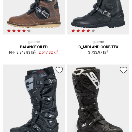
gaerne
gaerne
BALANCE OILED
G_MIDLAND GORE-TEX
1
1
2
2 547,32 kr
3 733,97 kr
RFP 3 843,83 kr