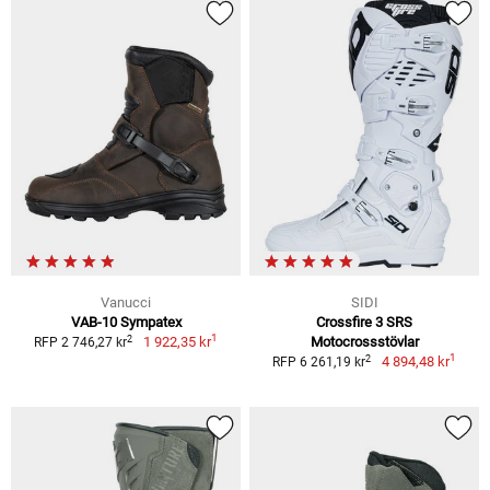
Vanucci
SIDI
VAB-10 Sympatex
Crossfire 3 SRS
1
2
1 922,35 kr
Motocrossstövlar
RFP 2 746,27 kr
1
2
4 894,48 kr
RFP 6 261,19 kr