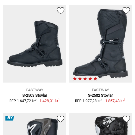
FASTWAY
FASTWAY
S-2503 Stövlar
S-2502 Stövlar
1
1
2
2
1 428,01 kr
1 867,43 kr
RFP 1 647,72 kr
RFP 1 977,28 kr
NY