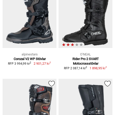
alpinestars
O'NEAL
Corozal V2 WP Stövlar
Rider Pro 2 SVART
1
2
2 901,27 kr
Motocrossstövlar
RFP 3 994,99 kr
1
2
1 898,95 kr
RFP 2 087,14 kr