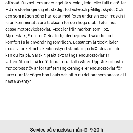
offroad. Oavsett om underlaget är stenigt, lerigt eller fullt av rötter
– dina stövlar ger dig ett stadigt fotfäste och pålitligt skydd. Och
den som någon gång har legat med foten under sin egen maskin i
leran kommer att vara tacksam för den höga stabiliteten hos
dessa motorcykelstövlar. Modeller från märken som Fox,
Alpinestars, Sidi eller O'Neal erbjuder beprövad säkerhet och
komfort i alla användningsområden. Dessutom är tjockt läder,
massivt ankel- och skenbenskydd standard på MX-stövlar – det
kan du lita på. Särskilt praktiskt: Många endurostövlar är
vattentäta och håller fötterna torra i alla väder. Upptäck robusta
motocrossstövlar för tuff terrängkörning eller endurostövlar för
turer utanför vägen hos Louis och hitta nu det par som passar ditt
nästa äventyr.
Service på engelska mån-lör 9-20 h