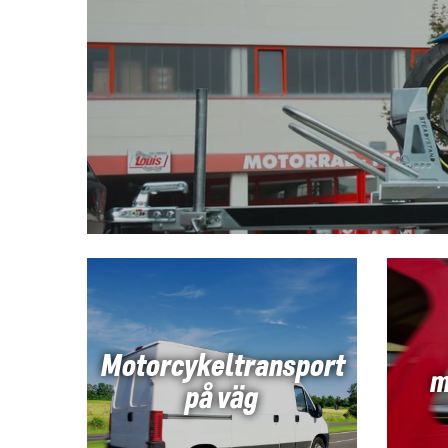
Motorcykeltransport
m
på väg