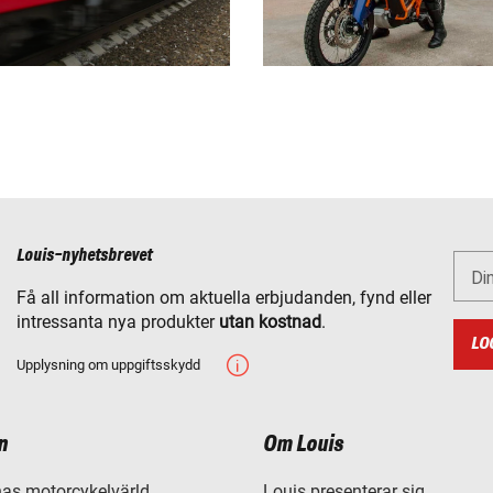
Louis-nyhetsbrevet
Di
Få all information om aktuella erbjudanden, fynd eller
intressanta nya produkter
utan kostnad
.
LO
Upplysning om uppgiftsskydd
n
Om Louis
as motorcykelvärld
Louis presenterar sig