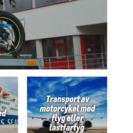
Transport av
motorcykel med
ed
flyg eller
lastfartyg