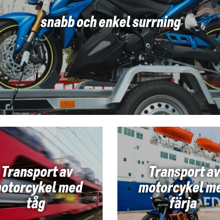
snabb och enkel surrning
Transport av
Transport av
otorcykel med
motorcykel m
tåg
färja