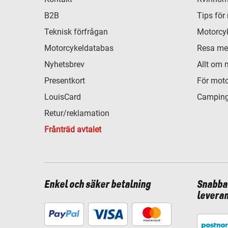
B2B
Tips för
Teknisk förfrågan
Motorcyk
Motorcykeldatabas
Resa me
Nyhetsbrev
Allt om 
Presentkort
För moto
LouisCard
Camping
Retur/reklamation
Frånträd avtalet
Enkel och säker betalning
Snabba
levera