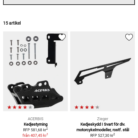
15 artikel
ACERBIS
Zieger
Kedjestyrning
Kedjeskydd I Svart för div.
2
motorcykelmodeller, rostf. stål
RFP 581,68 kr
1
2
från
407,45 kr
RFP 527,30 kr