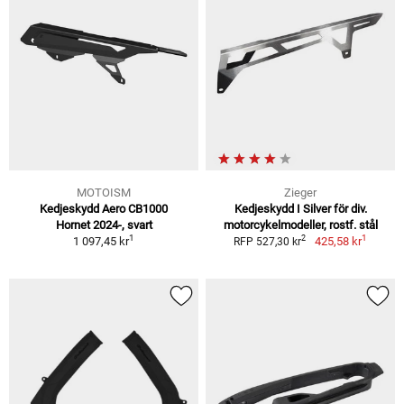
MOTOISM
Zieger
Kedjeskydd Aero CB1000
Kedjeskydd I Silver för div.
Hornet 2024-, svart
motorcykelmodeller, rostf. stål
1
1
2
1 097,45 kr
425,58 kr
RFP 527,30 kr