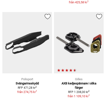
1
från
425,58 kr
Polisport
Gilles
Svängarmsskydd
AXB kedjespännare i olika
2
färger
RFP 471,28 kr
1
2
från
274,75 kr
RFP 1 208,30 kr
1
från
1 109,10 kr