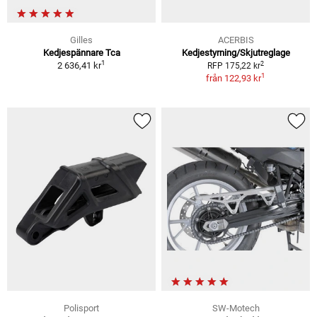
Gilles
ACERBIS
Kedjespännare Tca
Kedjestyrning/Skjutreglage
1
2
2 636,41 kr
RFP 175,22 kr
1
från
122,93 kr
Polisport
SW-Motech