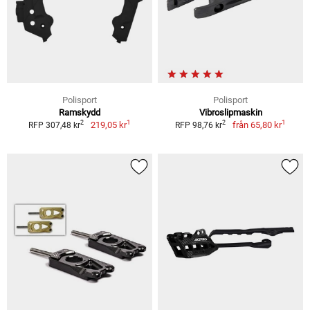
Polisport
Polisport
Ramskydd
Vibroslipmaskin
1
1
2
2
219,05 kr
från
65,80 kr
RFP 307,48 kr
RFP 98,76 kr