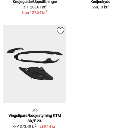
Kedjeguide/Uppsättningar
Kedjeskydd
1
2
659,13 kr
RFP 208,61 kr
1
från
127,54 kr
Ufo
Vingslipare/kedjestyrning KTM
SX/F 23-
1
2
289,14 kr
RFP 373,40 kr