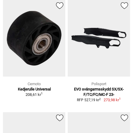
Cemoto
Polisport
Kedjerulle Universal
EVO svängarmsskydd SX/SX-
1
208,61 kr
F/TC/FC/MC-F 23-
1
2
273,98 kr
RFP 527,19 kr