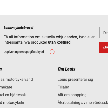
Louis-nyhetsbrevet
Di
Få all information om aktuella erbjudanden, fynd eller
intressanta nya produkter
utan kostnad
.
LO
Upplysning om uppgiftsskydd
n
Om Louis
as motorcykelvärld
Louis presenterar sig
 mekare
Filialer
el en hjärtesak
Allt om shopping
d motorcykeln
Återbetalning av mervärdessk