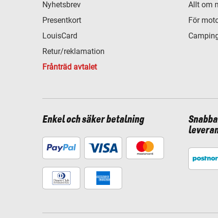
Nyhetsbrev
Allt om 
Presentkort
För moto
LouisCard
Camping
Retur/reklamation
Frånträd avtalet
Enkel och säker betalning
Snabba
levera