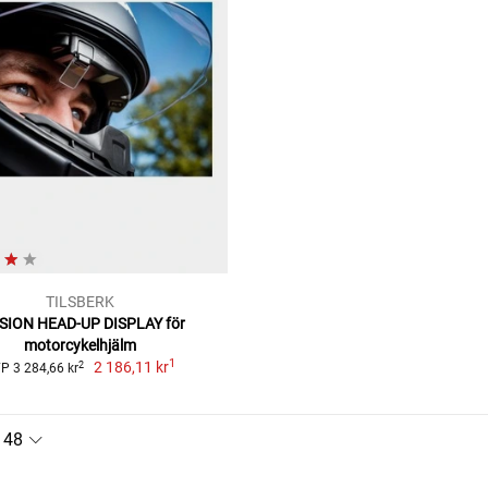
TILSBERK
SION HEAD-UP DISPLAY för
motorcykelhjälm
1
2 186,11 kr
2
P 3 284,66 kr