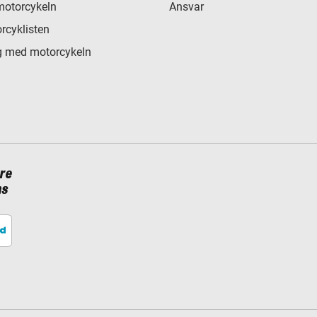
motorcykeln
Ansvar
rcyklisten
 med motorcykeln
re
ns