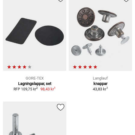
GORE-TEX
Langlauf
Lagningslappar, set
knappar
1
1
2
98,43 kr
43,83 kr
RFP 109,75 kr