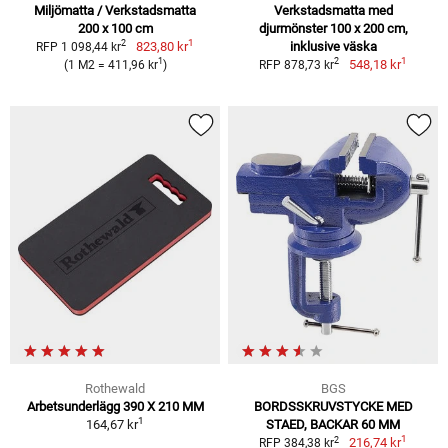
Miljömatta / Verkstadsmatta
Verkstadsmatta med
200 x 100 cm
djurmönster 100 x 200 cm,
1
2
823,80 kr
inklusive väska
RFP 1 098,44 kr
1
1
2
548,18 kr
(1 M2 = 411,96 kr
)
RFP 878,73 kr
Rothewald
BGS
Arbetsunderlägg 390 X 210 MM
BORDSSKRUVSTYCKE MED
1
164,67 kr
STAED, BACKAR 60 MM
1
2
216,74 kr
RFP 384,38 kr