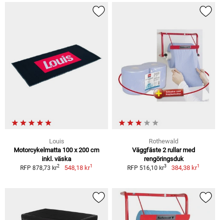
Louis
Rothewald
Motorcykelmatta 100 x 200 cm
Väggfäste 2 rullar med
inkl. väska
rengöringsduk
1
1
2
3
548,18 kr
384,38 kr
RFP 878,73 kr
RFP 516,10 kr