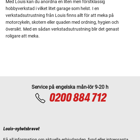
Med Louis kan du anordna en liten men förstklassig
hobbyverkstad i vilket litet garage som helst. I en
verkstadsutrustning från Louis finns allt för att meka på
motorcykeln, skotern eller quaden med ordning, hygien och
översikt. Med en sådan verkstadsutrustning blir det genast
roligare att meka.
Service på engelska mån-lör 9-20 h
0200 884 712
Louis-nyhetsbrevet
Få all information om aktuella erbjudanden, fynd eller intressanta