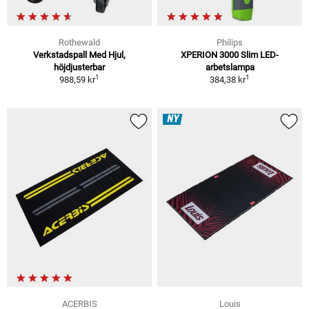
Rothewald
Philips
Verkstadspall Med Hjul,
XPERION 3000 Slim LED-
höjdjusterbar
arbetslampa
1
1
988,59 kr
384,38 kr
NY
ACERBIS
Louis