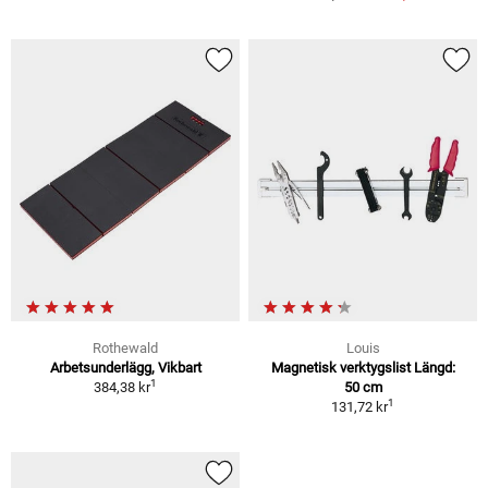
Rothewald
Louis
Arbetsunderlägg, Vikbart
Magnetisk verktygslist Längd:
1
384,38 kr
50 cm
1
131,72 kr