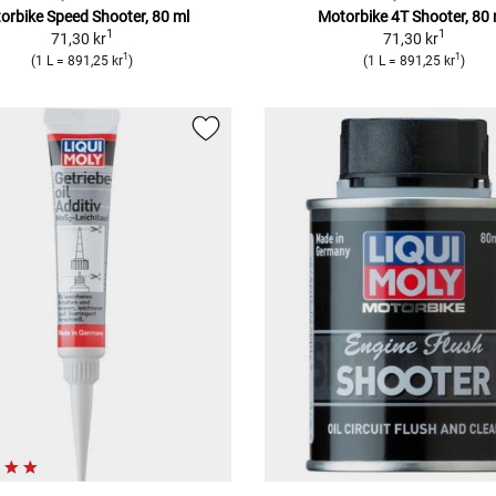
orbike Speed Shooter, 80 ml
Motorbike 4T Shooter, 80 
1
1
71,30 kr
71,30 kr
1
1
(1 L = 891,25 kr
)
(1 L = 891,25 kr
)