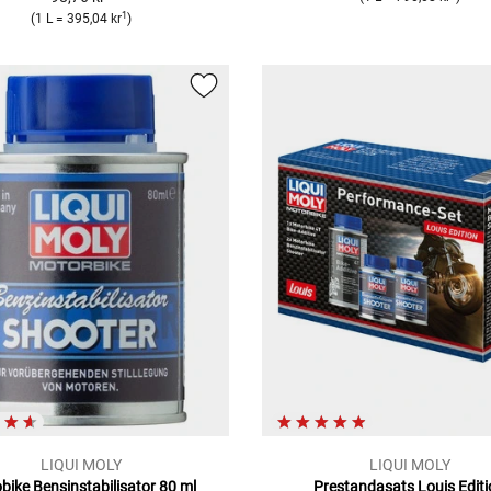
1
(1 L = 395,04 kr
)
LIQUI MOLY
LIQUI MOLY
bike Bensinstabilisator 80 ml
Prestandasats Louis Edit