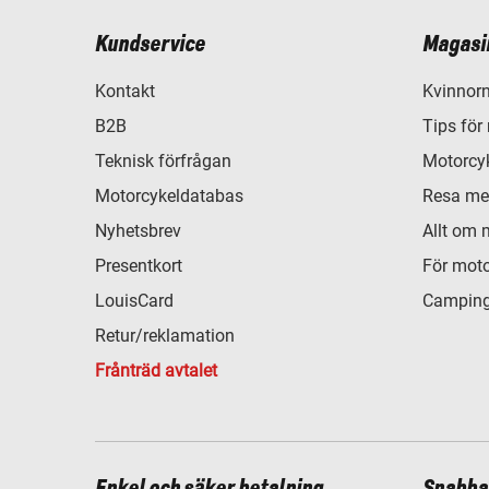
Kundservice
Magasi
Kontakt
Kvinnorn
B2B
Tips för
Teknisk förfrågan
Motorcyk
Motorcykeldatabas
Resa me
Nyhetsbrev
Allt om 
Presentkort
För moto
LouisCard
Camping
Retur/reklamation
Frånträd avtalet
Enkel och säker betalning
Snabba