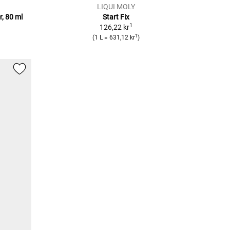
LIQUI MOLY
, 80 ml
Start Fix
1
126,22 kr
1
(1 L = 631,12 kr
)