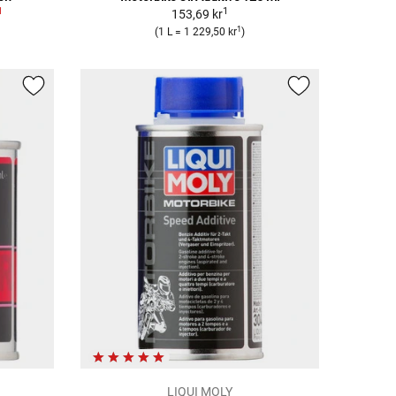
1
1
153,69 kr
1
(1 L = 1 229,50 kr
)
LIQUI MOLY