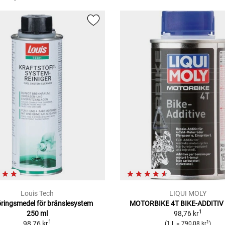
Louis Tech
LIQUI MOLY
ringsmedel för bränslesystem
MOTORBIKE 4T BIKE-ADDITIV 
1
250 ml
98,76 kr
1
1
98,76 kr
(1 L = 790,08 kr
)