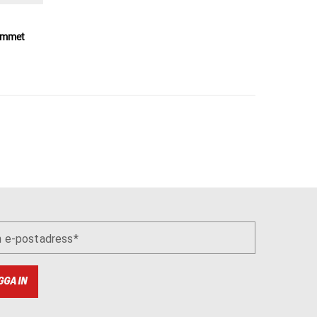
rummet
n e-postadress
GGA IN