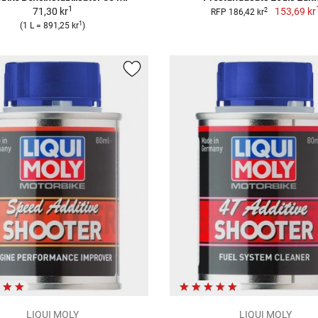
1
71,30 kr
153,69 kr
2
RFP 186,42 kr
1
(1 L = 891,25 kr
)
LIQUI MOLY
LIQUI MOLY