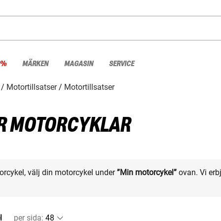
 %
MÄRKEN
MAGASIN
SERVICE
Motortillsatser
Motortillsatser
ÖR MOTORCYKLAR
otorcykel, välj din motorcykel under
”Min motorcykel”
ovan. Vi erbj
l
per sida
: