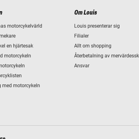
n
Om Louis
as motorcykelvärld
Louis presenterar sig
 mekare
Filialer
el en hjärtesak
Allt om shopping
d motorcykeln
Återbetalning av mervärdessk
motorcykeln
Ansvar
rcyklisten
 med motorcykeln
re