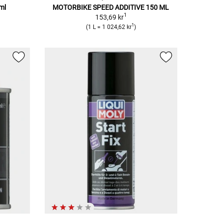
ml
MOTORBIKE SPEED ADDITIVE 150 ML
1
153,69 kr
1
(1 L = 1 024,62 kr
)