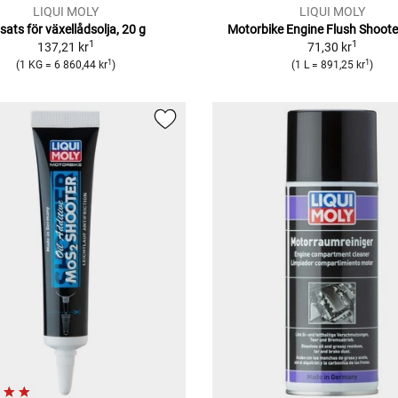
LIQUI MOLY
LIQUI MOLY
llsats för växellådsolja, 20 g
Motorbike Engine Flush Shooter
1
1
137,21 kr
71,30 kr
1
1
(1 KG = 6 860,44 kr
)
(1 L = 891,25 kr
)