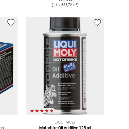
1
(1 L = 636,72 kr
)
LIQUI MOLY
ion
Motorbike Oil Additive 125 ml