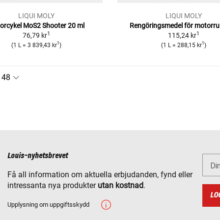
LIQUI MOLY
LIQUI MOLY
orcykel MoS2 Shooter 20 ml
Rengöringsmedel för motor
1
1
76,79 kr
115,24 kr
1
1
(1 L = 3 839,43 kr
)
(1 L = 288,15 kr
)
Louis-nyhetsbrevet
Di
Få all information om aktuella erbjudanden, fynd eller
intressanta nya produkter
utan kostnad
.
LO
Upplysning om uppgiftsskydd