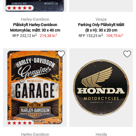
Harley-Davidson
Vespa
Plåtskylt Harley-Davidson
Parking Only Plåtskylt Mått
Motorcyklar, mått: 30 x 40 cm
(B x H): 30 x 20 cm
1
1
2
2
219,38 kr
109,75 kr
RFP 252,12 kr
RFP 153,25 kr
Harley-Davidson
Honda