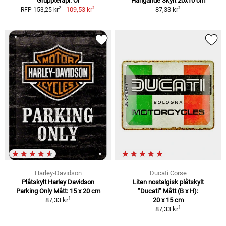
Gruppterapi: Öl
Hängande Skylt 20x10 cm
1
1
2
109,53 kr
87,33 kr
RFP 153,25 kr
Harley-Davidson
Ducati Corse
Plåtskylt Harley Davidson
Liten nostalgisk plåtskylt
Parking Only Mått: 15 x 20 cm
”Ducati” Mått (B x H):
1
87,33 kr
20 x 15 cm
1
87,33 kr