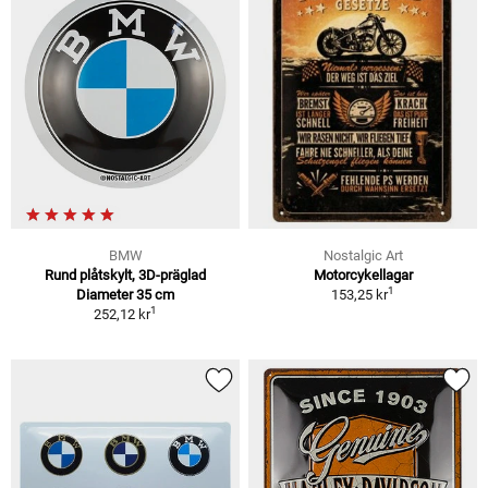
BMW
Nostalgic Art
Rund plåtskylt, 3D-präglad
Motorcykellagar
1
Diameter 35 cm
153,25 kr
1
252,12 kr