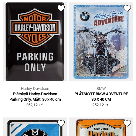
Harley-Davidson
BMW
Plåtskylt Harley-Davidson
PLÅTSKYLT BMW ADVENTURE
Parking Only. Mått: 30 x 40 cm
30 X 40 CM
1
1
252,12 kr
252,12 kr