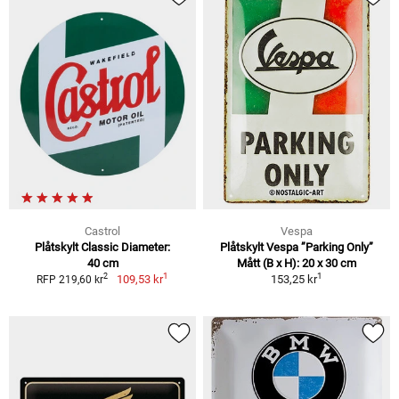
Castrol
Vespa
Plåtskylt Classic Diameter:
Plåtskylt Vespa ”Parking Only”
40 cm
Mått (B x H): 20 x 30 cm
1
1
2
109,53 kr
153,25 kr
RFP 219,60 kr