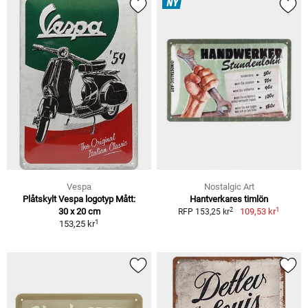
NY
Vespa
Nostalgic Art
Plåtskylt Vespa logotyp Mått:
Hantverkares timlön
1
2
30 x 20 cm
109,53 kr
RFP 153,25 kr
1
153,25 kr