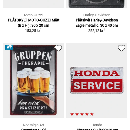
Moto-Guzzi
Harley-Davidson
PLÅTSKYLT MOTO-GUZZI Mått
Plåtskylt Harley-Davidson
(B x H ): 30 x 20 cm
Eagle metallic, 30 x 40 cm
1
1
153,25 kr
252,12 kr
NY
Nostalgic Art
Honda