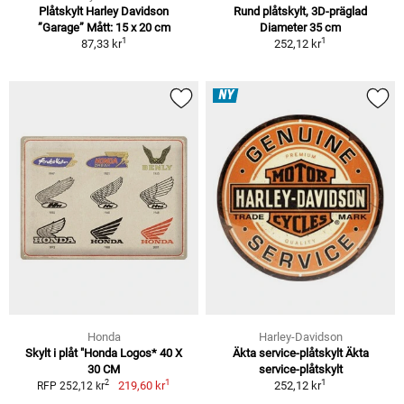
Plåtskylt Harley Davidson
Rund plåtskylt, 3D-präglad
”Garage” Mått: 15 x 20 cm
Diameter 35 cm
1
1
87,33 kr
252,12 kr
NY
Honda
Harley-Davidson
Skylt i plåt "Honda Logos* 40 X
Äkta service-plåtskylt Äkta
30 CM
service-plåtskylt
1
1
2
219,60 kr
252,12 kr
RFP 252,12 kr