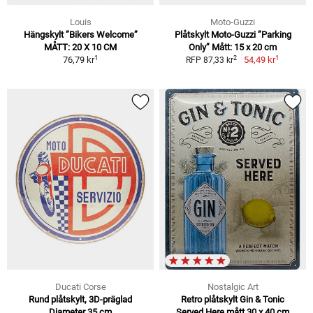
Louis
Moto-Guzzi
Hängskylt ”Bikers Welcome”
Plåtskylt Moto-Guzzi ”Parking
MÅTT: 20 X 10 CM
Only” Mått: 15 x 20 cm
1
1
2
76,79 kr
54,49 kr
RFP 87,33 kr
Ducati Corse
Nostalgic Art
Rund plåtskylt, 3D-präglad
Retro plåtskylt Gin & Tonic
Diameter 35 cm
Served Here mått 30 x 40 cm