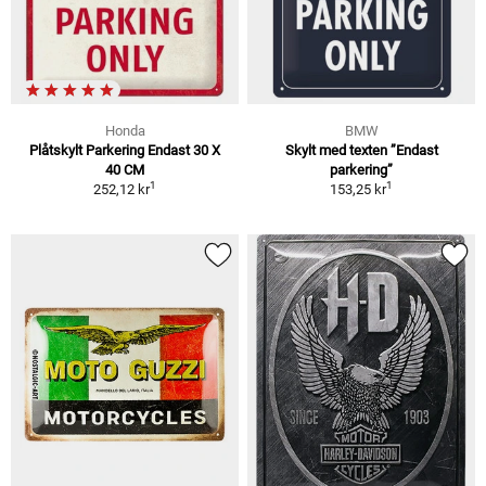
Honda
BMW
Plåtskylt Parkering Endast 30 X
Skylt med texten ”Endast
40 CM
parkering”
1
1
252,12 kr
153,25 kr