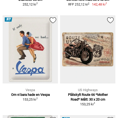
1
1
2
252,12 kr
142,48 kr
RFP 252,12 kr
NY
Vespa
US Highways
Om vi bara hade en Vespa
Plåtskylt Route 66 *Mother
1
153,25 kr
Road* Mått: 30 x 20 cm
1
153,25 kr