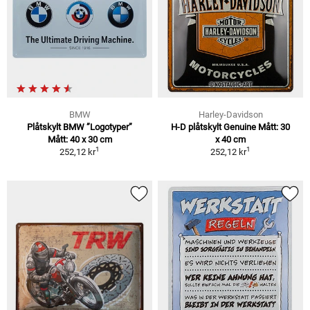
BMW
Harley-Davidson
Plåtskylt BMW ”Logotyper”
H-D plåtskylt Genuine Mått: 30
Mått: 40 x 30 cm
x 40 cm
1
1
252,12 kr
252,12 kr