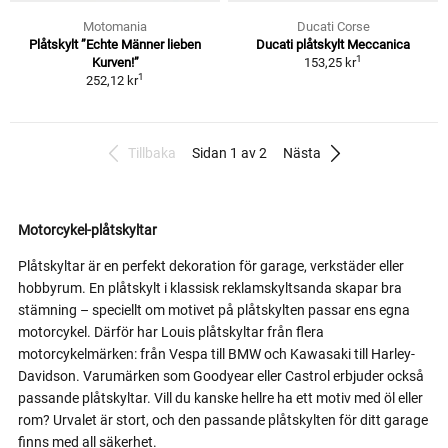
Motomania
Ducati Corse
Plåtskylt ”Echte Männer lieben
Ducati plåtskylt Meccanica
1
Kurven!”
153,25 kr
1
252,12 kr
Tillbaka
Sidan 1 av 2
Nästa
Motorcykel-plåtskyltar
Plåtskyltar är en perfekt dekoration för garage, verkstäder eller
hobbyrum. En plåtskylt i klassisk reklamskyltsanda skapar bra
stämning – speciellt om motivet på plåtskylten passar ens egna
motorcykel. Därför har Louis plåtskyltar från flera
motorcykelmärken: från Vespa till BMW och Kawasaki till Harley-
Davidson. Varumärken som Goodyear eller Castrol erbjuder också
passande plåtskyltar. Vill du kanske hellre ha ett motiv med öl eller
rom? Urvalet är stort, och den passande plåtskylten för ditt garage
finns med all säkerhet.