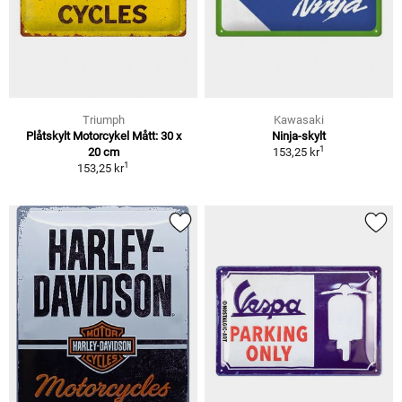
Triumph
Kawasaki
Plåtskylt Motorcykel Mått: 30 x
Ninja-skylt
1
20 cm
153,25 kr
1
153,25 kr