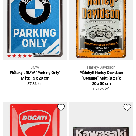
BMW
Harley-Davidson
Plåtskylt BMW ”Parking Only”
Plåtskylt Harley Davidson
Mått: 15 x 20 cm
”Genuine” Mått (B x H):
1
87,33 kr
20 x 30 cm
1
153,25 kr