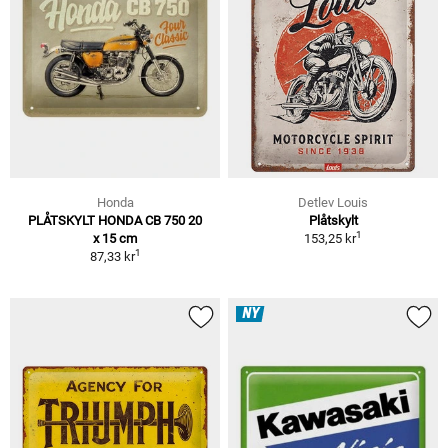
Honda
Detlev Louis
PLÅTSKYLT HONDA CB 750 20
Plåtskylt
1
x 15 cm
153,25 kr
1
87,33 kr
NY