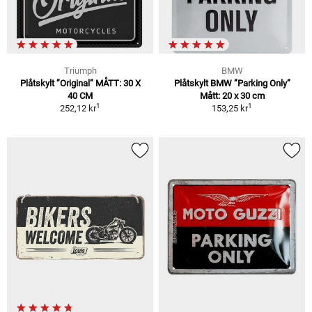
Triumph
BMW
Plåtskylt ”Original” MÅTT: 30 X
Plåtskylt BMW ”Parking Only”
40 CM
Mått: 20 x 30 cm
1
1
252,12 kr
153,25 kr