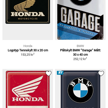
Honda
BMW
Logotyp Tennskylt 30 x 20 cm
Plåtskylt BMW ”Garage” Mått:
1
153,25 kr
30 x 40 cm
1
252,12 kr
NY