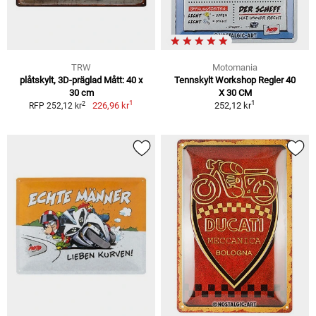
TRW
Motomania
plåtskylt, 3D-präglad Mått: 40 x
Tennskylt Workshop Regler 40
30 cm
X 30 CM
1
1
2
226,96 kr
252,12 kr
RFP 252,12 kr