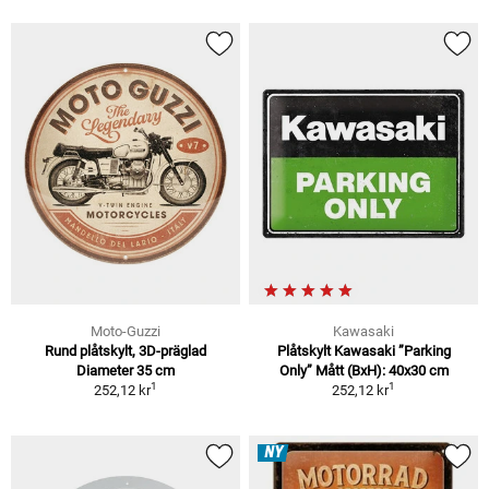
Moto-Guzzi
Kawasaki
Rund plåtskylt, 3D-präglad
Plåtskylt Kawasaki ”Parking
Diameter 35 cm
Only” Mått (BxH): 40x30 cm
1
1
252,12 kr
252,12 kr
NY