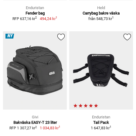
Enduristan
Held
Fender bag
Carrybag bakre väska
1
1
2
494,24 kr
från
548,73 kr
RFP 637,16 kr
NY
Givi
Enduristan
Bakväska EASY-T 23 liter
Tail Pack
1
1
2
1 034,83 kr
1 647,83 kr
RFP 1 307,27 kr