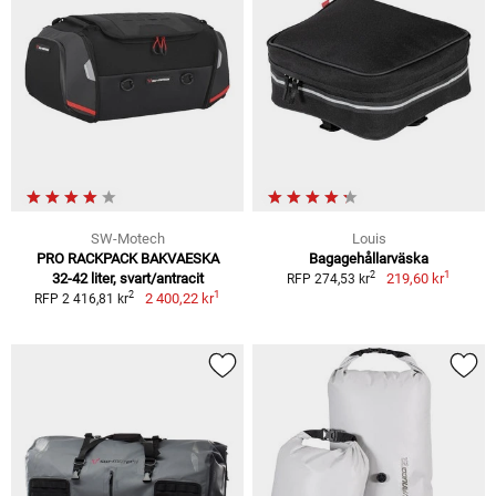
SW-Motech
Louis
PRO RACKPACK BAKVAESKA
Bagagehållarväska
1
2
32-42 liter, svart/antracit
219,60 kr
RFP 274,53 kr
1
2
2 400,22 kr
RFP 2 416,81 kr