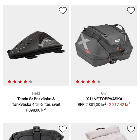
Held
Givi
Tenda Sr Bakväska &
X-LINE TOPPVÄSKA
1
2
Tankväska 4 till 6 liter, svart
2 217,42 kr
RFP 2 801,30 kr
1
1 098,00 kr