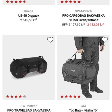
Kriega
SW-Motech
US-40 Drypack
PRO CARGOBAG BAKVAESKA
1
2 515,68 kr
50 liter, svart/antracit
1
2
2 182,05 kr
RFP 2 197,10 kr
SW-Motech
Givi
PRO TRAVELBAG BAKVAESKA
Top Bag – väska för