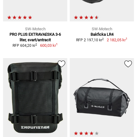
SW-Motech
SW-Motech
PRO PLUS EXTRAVAESKA 3-6
Bakficka LR4
1
2
liter, svart/antracit
2 182,05 kr
RFP 2 197,10 kr
1
2
600,03 kr
RFP 604,20 kr