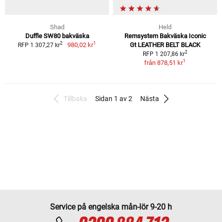
Shad
Held
Duffle SW80 bakväska
Remsystem Bakväska Iconic
1
2
980,02 kr
Gt LEATHER BELT BLACK
RFP 1 307,27 kr
2
RFP 1 207,86 kr
1
från
878,51 kr
Tillbaka
Sidan 1 av 2
Nästa
Service på engelska mån-lör 9-20 h