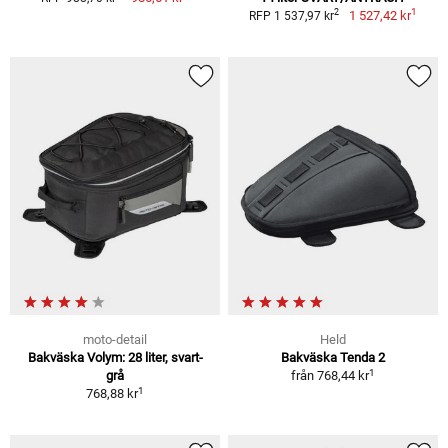
1
2
1 527,42 kr
RFP 1 537,97 kr
moto-detail
Held
Bakväska Volym: 28 liter, svart-
Bakväska Tenda 2
1
grå
från
768,44 kr
1
768,88 kr