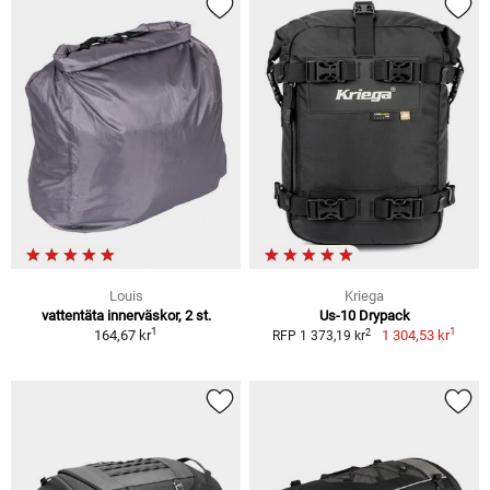
Louis
Kriega
vattentäta innerväskor, 2 st.
Us-10 Drypack
1
1
2
164,67 kr
1 304,53 kr
RFP 1 373,19 kr