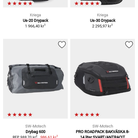
Kriega
Kriega
Us-20 Drypack
Us-30 Drypack
1
1
1 966,40 kr
2 295,97 kr
SW-Motech
SW-Motech
Drybag 600
PRO ROADPACK BAKVÄSKA 8-
1
2
986,61 kr
14 liter SVART/ANTRACIT
RFP 988,70 kr