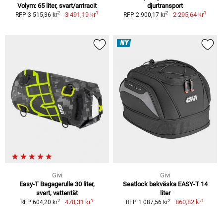
Volym: 65 liter, svart/antracit
djurtransport
1
1
2
2
3 491,19 kr
2 295,64 kr
RFP 3 515,36 kr
RFP 2 900,17 kr
NY
Givi
Givi
Easy-T Bagagerulle 30 liter,
Seatlock bakväska EASY-T 14
svart, vattentät
liter
1
1
2
2
478,31 kr
860,82 kr
RFP 604,20 kr
RFP 1 087,56 kr