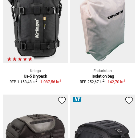
Kriega
Enduristan
Us-5 Drypack
Isolation bag
1
1
2
2
1 087,56 kr
142,70 kr
RFP 1 153,48 kr
RFP 252,67 kr
NY