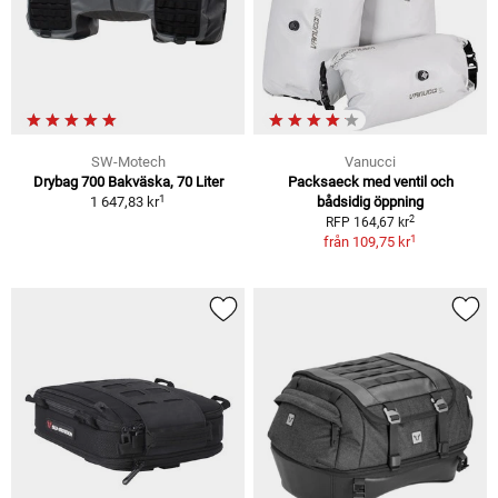
SW-Motech
Vanucci
Drybag 700 Bakväska, 70 Liter
Packsaeck med ventil och
1
1 647,83 kr
bådsidig öppning
2
RFP 164,67 kr
1
från
109,75 kr