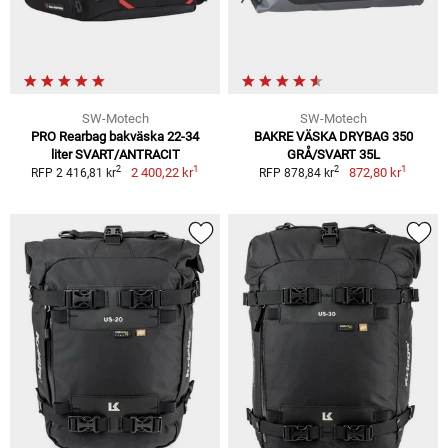
SW-Motech
SW-Motech
PRO Rearbag bakväska 22-34
BAKRE VÄSKA DRYBAG 350
liter SVART/ANTRACIT
GRÅ/SVART 35L
1
1
2
2
2 400,22 kr
872,80 kr
RFP 2 416,81 kr
RFP 878,84 kr