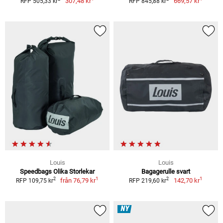
307,48 kr
669,57 kr
RFP 505,33 kr
RFP 845,88 kr
Louis
Louis
Speedbags Olika Storlekar
Bagagerulle svart
1
1
2
2
från
76,79 kr
142,70 kr
RFP 109,75 kr
RFP 219,60 kr
NY