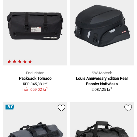
Enduristan
SW-Motech
Packsäck Tornado
Louis Anniversary Edition Rear
2
Pannier Nattväska
RFP 845,88 kr
1
1
från
659,02 kr
2 087,25 kr
NY