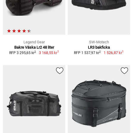
Legend Gear
SW-Motech
Bakre Väska Lr2 48 liter
LR3 bakficka
1
1
2
2
3 168,55 kr
1 526,87 kr
RFP 3 295,65 kr
RFP 1 537,97 kr