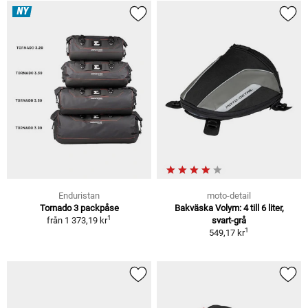
NY
Enduristan
moto-detail
Tornado 3 packpåse
Bakväska Volym: 4 till 6 liter,
1
från
1 373,19 kr
svart-grå
1
549,17 kr