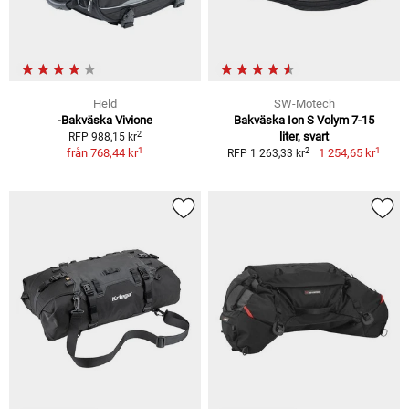
Held
SW-Motech
-Bakväska Vivione
Bakväska Ion S Volym 7-15
2
liter, svart
RFP 988,15 kr
1
1
2
från
768,44 kr
1 254,65 kr
RFP 1 263,33 kr