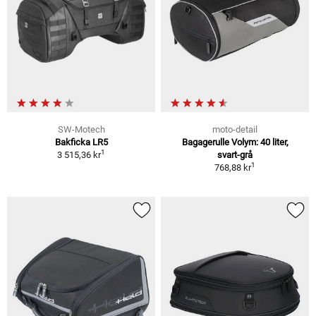
SW-Motech
moto-detail
Bakficka LR5
Bagagerulle Volym: 40 liter,
1
3 515,36 kr
svart-grå
1
768,88 kr