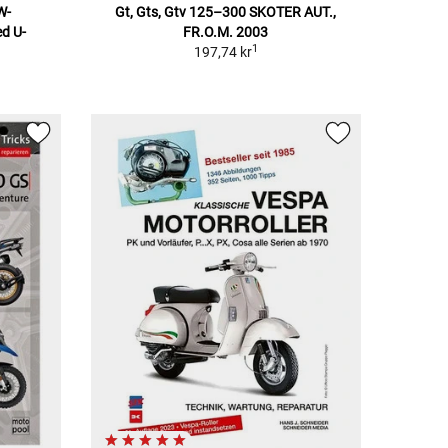
W-
Gt, Gts, Gtv 125–300 SKOTER AUT.,
ed U-
FR.O.M. 2003
1
197,74 kr