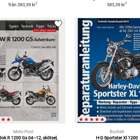
1
1
från
383,39 kr
383,39 kr
Moto Pool
Bucheli
.Bok R 1200 Gs 04–12, skötsel,
H-D Sportster Xl 1200