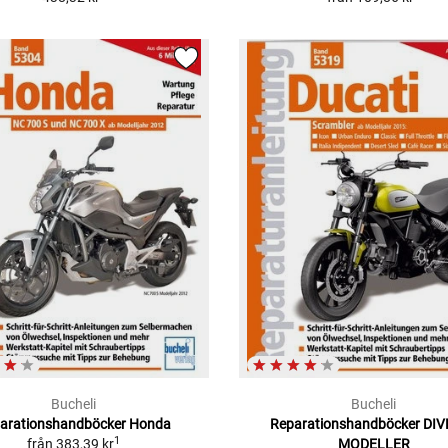
Bucheli
Bucheli
arationshandböcker Honda
Reparationshandböcker DI
1
från
383,39 kr
MODELLER