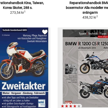
ationshandbok Kina, Taiwan,
Reparationshandbok BM
Korea Skoter, 288 s.
boxermotor Alla modeller m
1
273,54 kr
svängarm
1
438,32 kr