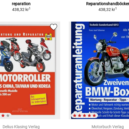
reparation
Reparationshandböcke
1
1
438,32 kr
438,32 kr
Delius Klasing Verlag
Motorbuch Verlag