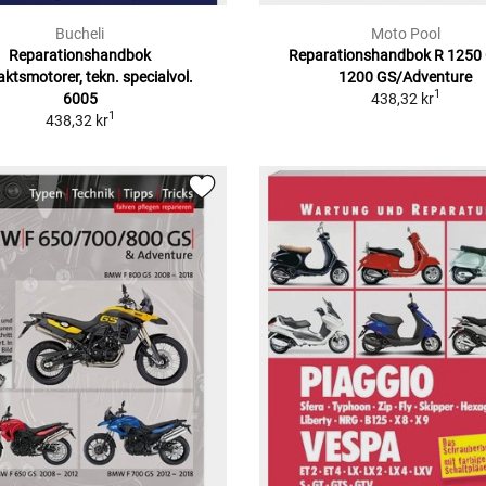
Bucheli
Moto Pool
Reparationshandbok
Reparationshandbok R 1250 
aktsmotorer, tekn. specialvol.
1200 GS/Adventure
1
6005
438,32 kr
1
438,32 kr