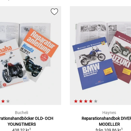
Bucheli
Haynes
rationshandböcker OLD- OCH
Reparationshandbok DIVE
YOUNGTIMERS
MODELLER
1
1
438,32 kr
från
109,86 kr