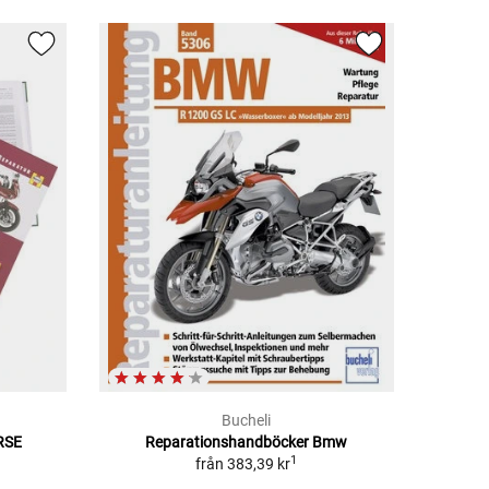
Bucheli
RSE
Reparationshandböcker Bmw
1
från
383,39 kr