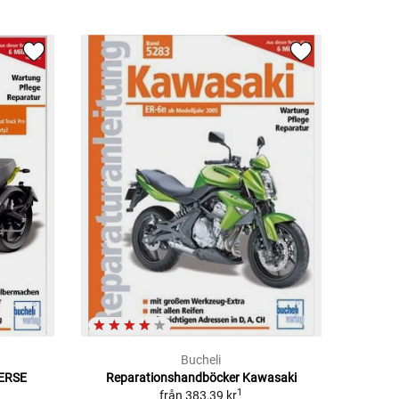
Bucheli
VERSE
Reparationshandböcker Kawasaki
1
från
383,39 kr