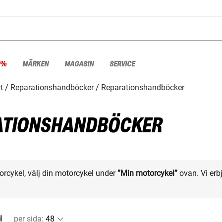
 %
MÄRKEN
MAGASIN
SERVICE
t
Reparationshandböcker
Reparationshandböcker
ATIONSHANDBÖCKER
otorcykel, välj din motorcykel under
”Min motorcykel”
ovan. Vi erbj
l
per sida
: