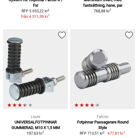
Fxr
fastsättning, hane, par
1
2
768,88 kr
RFP 5 053,22 kr
1
från
4 311,59 kr
Louis
Falcon
UNIVERSALFOTPINNAR
Fotpinnar Passagerare Round
GUMMERAD, M10 X 1,5 MM
Style
1
1
2
197,63 kr
677,81 kr
RFP 713,51 kr