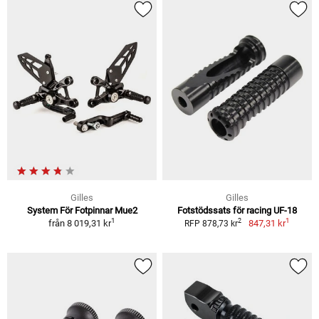
Gilles
Gilles
System För Fotpinnar Mue2
Fotstödssats för racing UF-18
1
1
2
från
8 019,31 kr
847,31 kr
RFP 878,73 kr