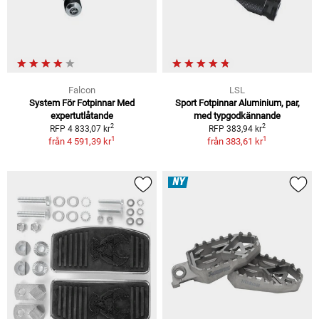
Falcon
LSL
System För Fotpinnar Med
Sport Fotpinnar Aluminium, par,
expertutlåtande
med typgodkännande
2
2
RFP 4 833,07 kr
RFP 383,94 kr
1
1
från
4 591,39 kr
från
383,61 kr
NY