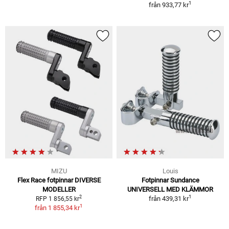
1
från
933,77 kr
MIZU
Louis
Flex Race fotpinnar DIVERSE
Fotpinnar Sundance
MODELLER
UNIVERSELL MED KLÄMMOR
1
2
från
439,31 kr
RFP 1 856,55 kr
1
från
1 855,34 kr