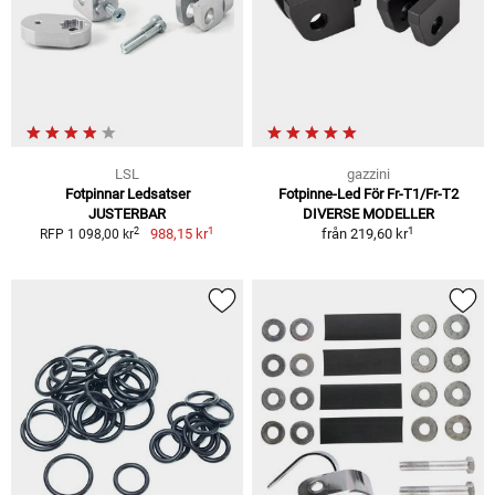
LSL
gazzini
Fotpinnar Ledsatser
Fotpinne-Led För Fr-T1/Fr-T2
JUSTERBAR
DIVERSE MODELLER
1
1
2
988,15 kr
från
219,60 kr
RFP 1 098,00 kr