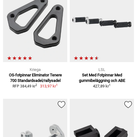
Kriega
LSL
OS-fotpinnar Eliminator Tenere
Set Med Fotpinnar Med
700 Standardsadel/rallysadel
gummibeläggning och ABE
1
1
2
313,97 kr
427,89 kr
RFP 384,49 kr