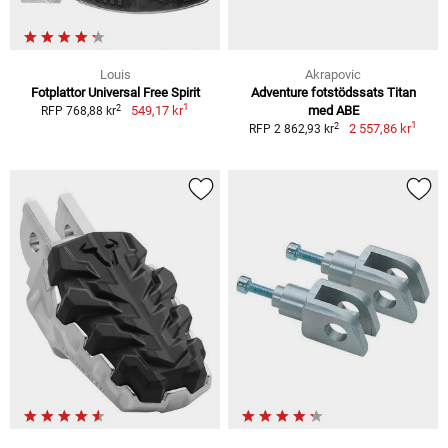
Louis
Akrapovic
Fotplattor Universal Free Spirit
Adventure fotstödssats Titan
1
2
549,17 kr
med ABE
RFP 768,88 kr
1
2
2 557,86 kr
RFP 2 862,93 kr