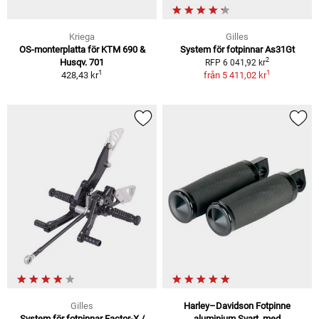
Kriega
Gilles
OS-monterplatta för KTM 690 &
System för fotpinnar As31Gt
2
Husqv. 701
RFP 6 041,92 kr
1
1
428,43 kr
från
5 411,02 kr
Gilles
Harley–Davidson Fotpinne
System för fotpinnar Factor-X /
aluminium Svart, med