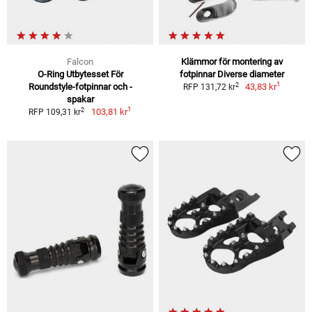
Falcon
Klämmor för montering av
O-Ring Utbytesset För
fotpinnar Diverse diameter
1
2
Roundstyle-fotpinnar och -
43,83 kr
RFP 131,72 kr
spakar
1
2
103,81 kr
RFP 109,31 kr