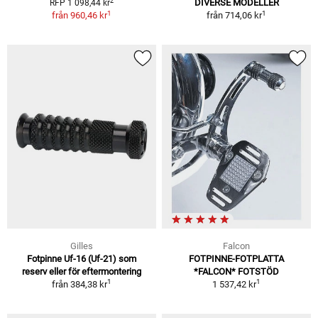
2
DIVERSE MODELLER
RFP 1 098,44 kr
1
1
från
960,46 kr
från
714,06 kr
Gilles
Falcon
Fotpinne Uf-16 (Uf-21) som
FOTPINNE-FOTPLATTA
reserv eller för eftermontering
*FALCON* FOTSTÖD
1
1
från
384,38 kr
1 537,42 kr