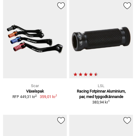
Scar
LSL
Växelspak
Racing Fotpinnar Aluminium,
1
2
359,01 kr
par, med typgodkännande
RFP 449,31 kr
1
383,94 kr