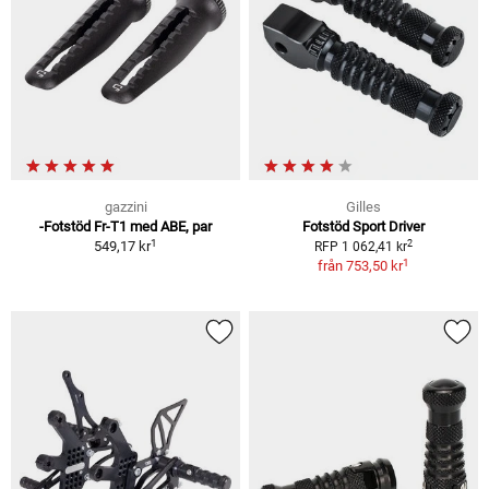
gazzini
Gilles
-Fotstöd Fr-T1 med ABE, par
Fotstöd Sport Driver
1
2
549,17 kr
RFP 1 062,41 kr
1
från
753,50 kr