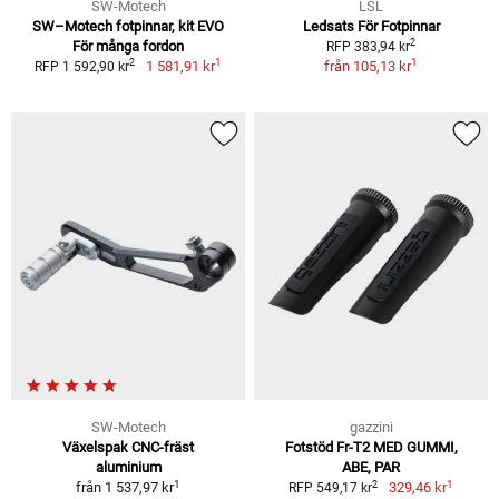
SW-Motech
LSL
SW–Motech fotpinnar, kit EVO
Ledsats För Fotpinnar
2
För många fordon
RFP 383,94 kr
1
1
2
1 581,91 kr
från
105,13 kr
RFP 1 592,90 kr
SW-Motech
gazzini
Växelspak CNC-fräst
Fotstöd Fr-T2 MED GUMMI,
aluminium
ABE, PAR
1
1
2
från
1 537,97 kr
329,46 kr
RFP 549,17 kr