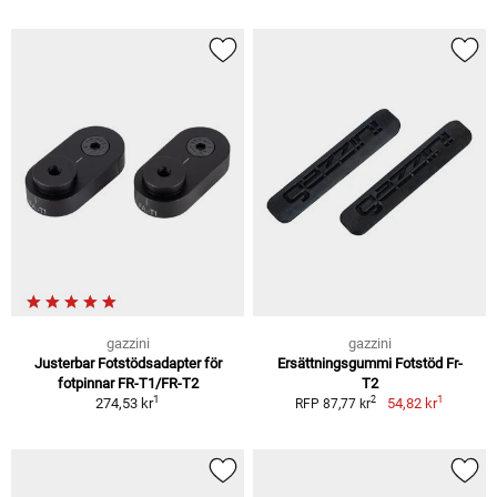
gazzini
gazzini
Justerbar Fotstödsadapter för
Ersättningsgummi Fotstöd Fr-
fotpinnar FR-T1/FR-T2
T2
1
1
2
274,53 kr
54,82 kr
RFP 87,77 kr