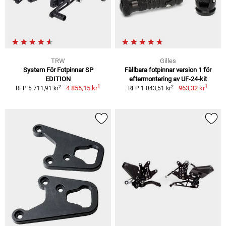
TRW
Gilles
System För Fotpinnar SP
Fällbara fotpinnar version 1 för
EDITION
eftermontering av UF-24-kit
1
1
2
2
4 855,15 kr
963,32 kr
RFP 5 711,91 kr
RFP 1 043,51 kr