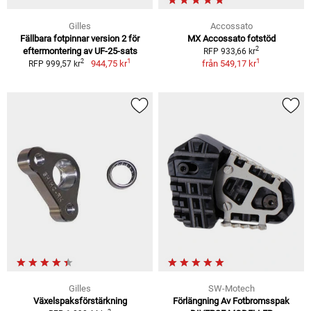
Gilles
Accossato
Fällbara fotpinnar version 2 för
MX Accossato fotstöd
2
eftermontering av UF-25-sats
RFP 933,66 kr
1
1
2
944,75 kr
från
549,17 kr
RFP 999,57 kr
Gilles
SW-Motech
Växelspaksförstärkning
Förlängning Av Fotbromsspak