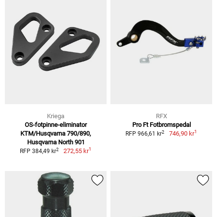
Kriega
RFX
OS-fotpinne-eliminator
Pro Ft Fotbromspedal
1
2
KTM/Husqvarna 790/890,
746,90 kr
RFP 966,61 kr
Husqvarna North 901
1
2
272,55 kr
RFP 384,49 kr