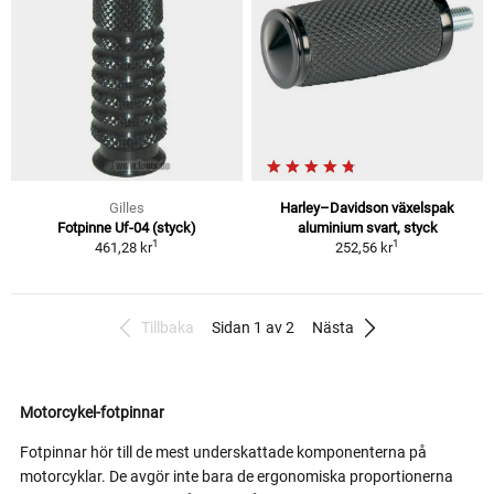
Gilles
Harley–Davidson växelspak
Fotpinne Uf-04 (styck)
aluminium svart, styck
1
1
461,28 kr
252,56 kr
Tillbaka
Sidan 1 av 2
Nästa
Motorcykel-fotpinnar
Fotpinnar hör till de mest underskattade komponenterna på
motorcyklar. De avgör inte bara de ergonomiska proportionerna