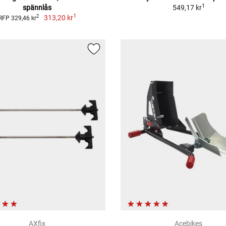
1
spännlås
549,17 kr
1
313,20 kr
2
RFP 329,46 kr
AXfix
Acebikes