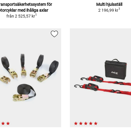
transportsäkerhetssystem för
Multi hjulsställ
1
torcyklar med ihåliga axlar
2 196,99 kr
1
från
2 525,57 kr