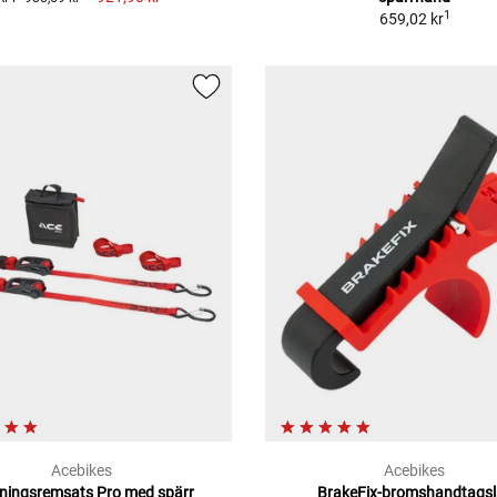
1
659,02 kr
Acebikes
Acebikes
ningsremsats Pro med spärr
BrakeFix-bromshandtagsl