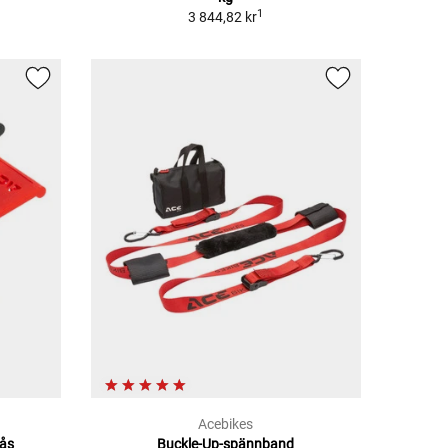
1
3 844,82 kr
Acebikes
ås
Buckle-Up-spännband