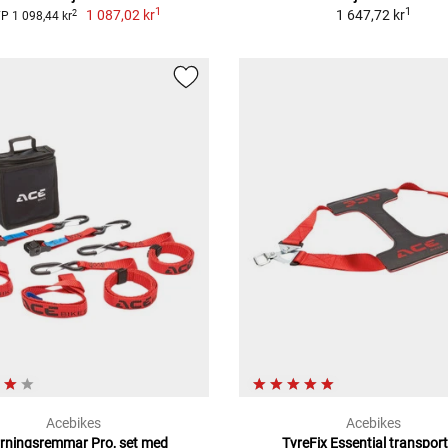
1
1
1 087,02 kr
1 647,72 kr
2
P 1 098,44 kr
Acebikes
Acebikes
rningsremmar Pro, set med
TyreFix Essential transport