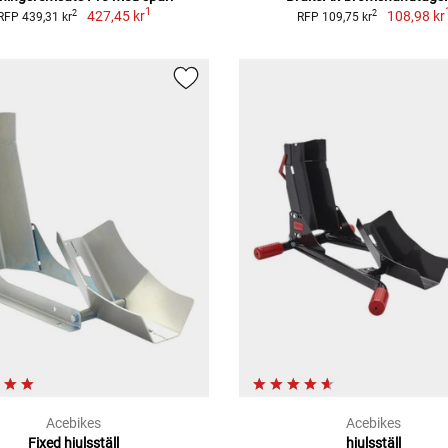
1
427,45 kr
108,98 kr
2
2
RFP 439,31 kr
RFP 109,75 kr
Acebikes
Acebikes
Fixed hjulsställ
hjulsställ