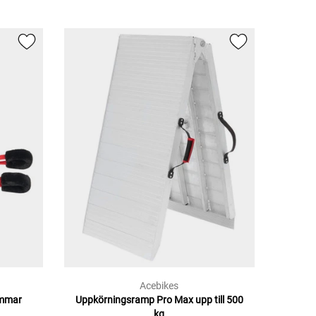
Acebikes
emmar
Uppkörningsramp Pro Max upp till 500
kg