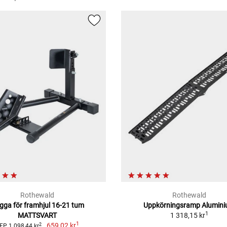
Rothewald
Rothewald
gga för framhjul 16-21 tum
Uppkörningsramp Alumin
1
MATTSVART
1 318,15 kr
1
659,02 kr
2
FP 1 098,44 kr