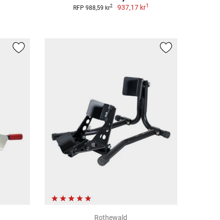
1
937,17 kr
2
RFP 988,59 kr
Rothewald