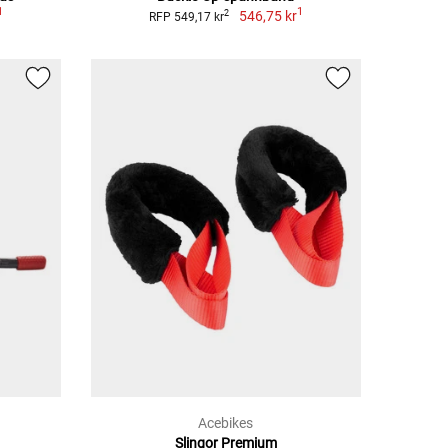
1
1
546,75 kr
2
RFP 549,17 kr
Acebikes
Slingor Premium