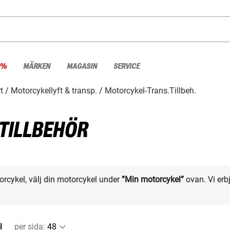
 %
MÄRKEN
MAGASIN
SERVICE
t
Motorcykellyft & transp.
Motorcykel-Trans.Tillbeh.
TILLBEHÖR
otorcykel, välj din motorcykel under
”Min motorcykel”
ovan. Vi erbj
l
per sida
: