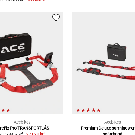
Acebikes
Acebikes
yreFix Pro TRANSPORTLÅS
Premium Deluxe surrningsr
1
921,90 kr
spärrhand
2
RFP 988,59 kr