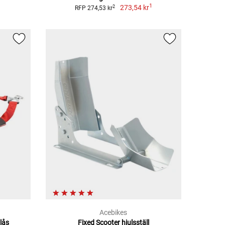
1
273,54 kr
2
RFP 274,53 kr
Acebikes
lås
Fixed Scooter hjulsställ