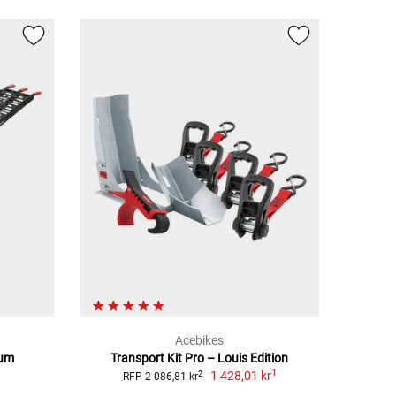
Acebikes
ium
Transport Kit Pro – Louis Edition
1
1 428,01 kr
2
RFP 2 086,81 kr