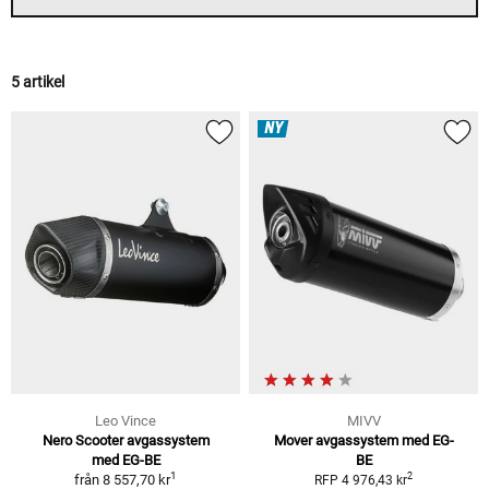
5 artikel
NY
Leo Vince
MIVV
Nero Scooter avgassystem
Mover avgassystem med EG-
med EG-BE
BE
1
2
från
8 557,70 kr
RFP 4 976,43 kr