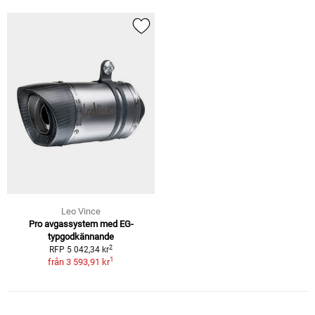
Leo Vince
Pro avgassystem med EG-
typgodkännande
2
RFP 5 042,34 kr
1
från
3 593,91 kr