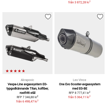
1
från
3 872,28 kr
Akrapovic
Leo Vince
Vespa-Line avgassystem EG-
One Evo Scooter-avgassystem
typgodkännande Titan, kolfiber,
med EG-BE
2
rostfritt stål
RFP 8 777,41 kr
1
2
från
5 364,11 kr
RFP 7 346,88 kr
1
från
6 498,47 kr