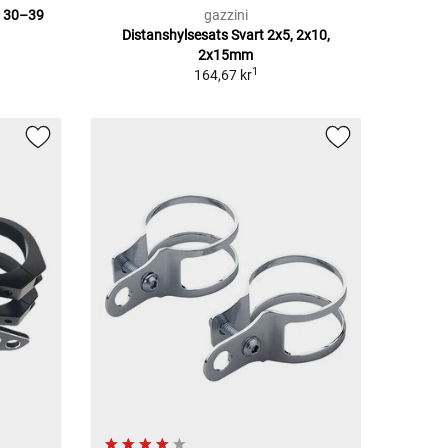
r 30–39
gazzini
Distanshylsesats Svart 2x5, 2x10,
2x15mm
1
164,67 kr