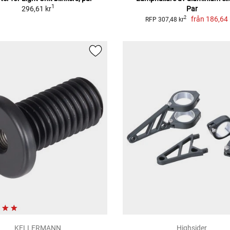
1
296,61 kr
Par
från
186,64 
2
RFP 307,48 kr
KELLERMANN
Highsider