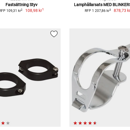
Fastsättning Styv
Lamphållarsats MED BLINKE
1
108,98 kr
878,73 k
2
3
RFP 109,31 kr
RFP 1 207,86 kr