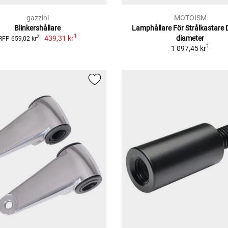
gazzini
MOTOISM
Blinkershållare
Lamphållare För Strålkastare 
1
439,31 kr
diameter
2
RFP 659,02 kr
1
1 097,45 kr