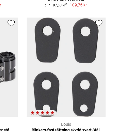
1
1
r
109,75 kr
2
RFP 197,63 kr
Louis
r stål
Blinkers-fastsättning skydd svart Stål,