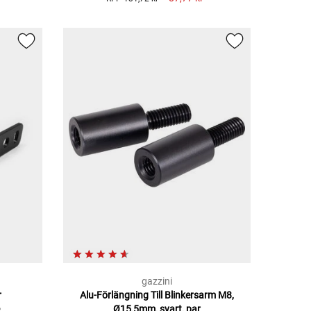
gazzini
r
Alu-Förlängning Till Blinkersarm M8,
e
Ø15,5mm, svart, par