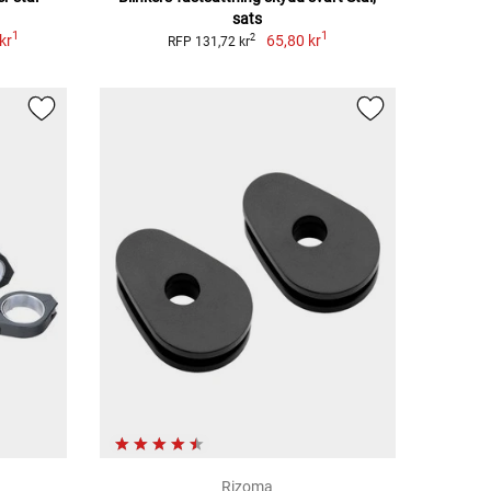
sats
1
1
kr
65,80 kr
2
RFP 131,72 kr
Rizoma