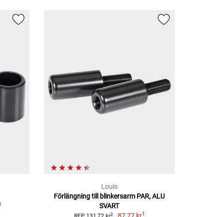
Louis
Förlängning till blinkersarm PAR, ALU
1
SVART
1
87,77 kr
2
RFP 131,72 kr