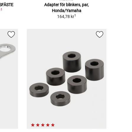
RSFÄSTE
Adapter för blinkers, par,
1
r
Honda/Yamaha
1
164,78 kr