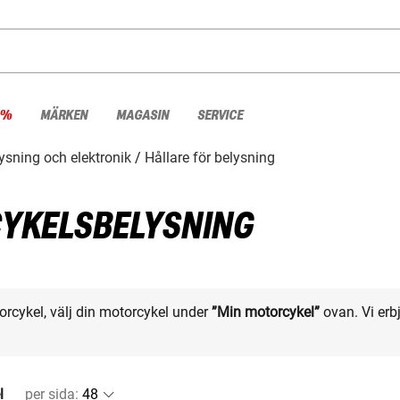
 %
MÄRKEN
MAGASIN
SERVICE
ysning och elektronik
Hållare för belysning
CYKELSBELYSNING
otorcykel, välj din motorcykel under
”Min motorcykel”
ovan. Vi erbj
l
per sida
: