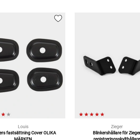
Louis
Zieger
kers fastsättning Cover OLIKA
Blinkershållare för Ziege
MÄRKEN
registreringsskylthållar