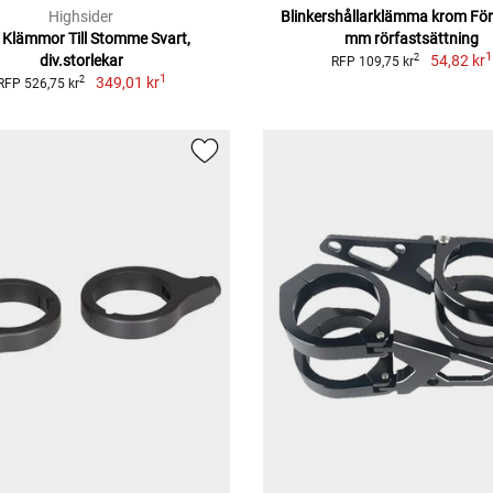
Highsider
Blinkershållarklämma krom Fö
 Klämmor Till Stomme Svart,
mm rörfastsättning
1
div.storlekar
54,82 kr
2
RFP 109,75 kr
1
349,01 kr
2
RFP 526,75 kr