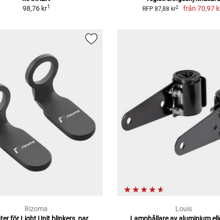
1
98,76 kr
från
70,97 k
2
RFP 87,88 kr
Rizoma
Louis
er för Light Unit blinkers, par
Lamphållare av aluminium elle