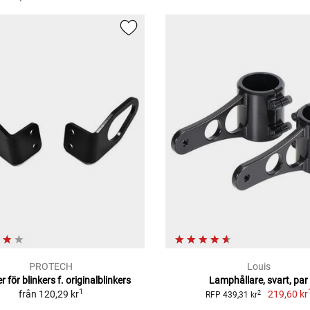
PROTECH
Louis
 för blinkers f. originalblinkers
Lamphållare, svart, par
1
från
120,29 kr
219,60 kr
2
RFP 439,31 kr