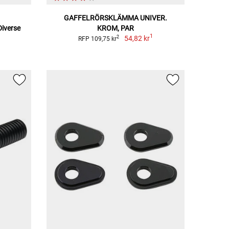
GAFFELRÖRSKLÄMMA UNIVER.
Diverse
KROM, PAR
1
54,82 kr
2
RFP 109,75 kr