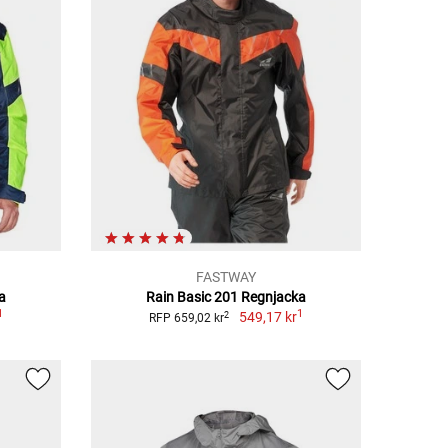
FASTWAY
a
Rain Basic 201 Regnjacka
1
1
549,17 kr
2
RFP 659,02 kr