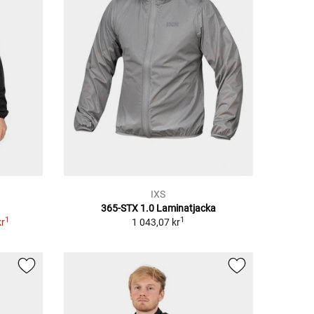
IXS
365-STX 1.0 Laminatjacka
1
1
kr
1 043,07 kr