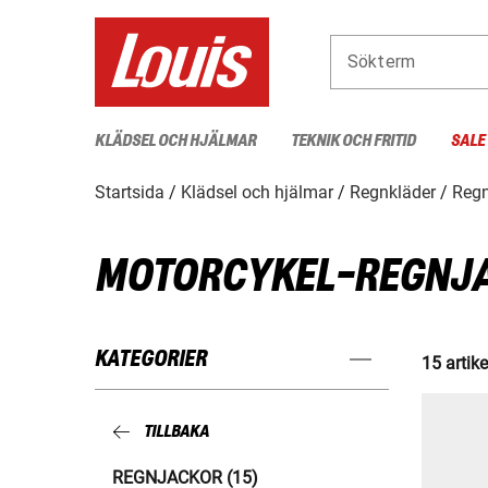
Sökterm
KLÄDSEL OCH HJÄLMAR
TEKNIK OCH FRITID
SALE
Startsida
Klädsel och hjälmar
Regnkläder
Regn
MOTORCYKEL-REGNJ
KATEGORIER
15 artike
TILLBAKA
REGNJACKOR (15)