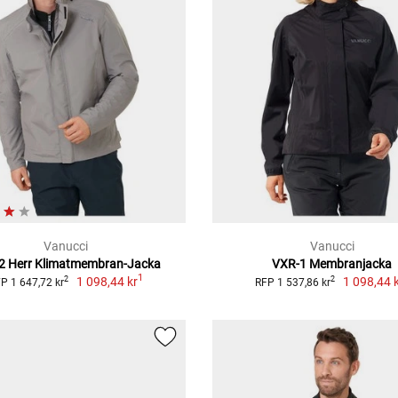
Vanucci
Vanucci
2 Herr Klimatmembran-Jacka
VXR-1 Membranjacka
1
1 098,44 kr
1 098,44 
2
2
P 1 647,72 kr
RFP 1 537,86 kr