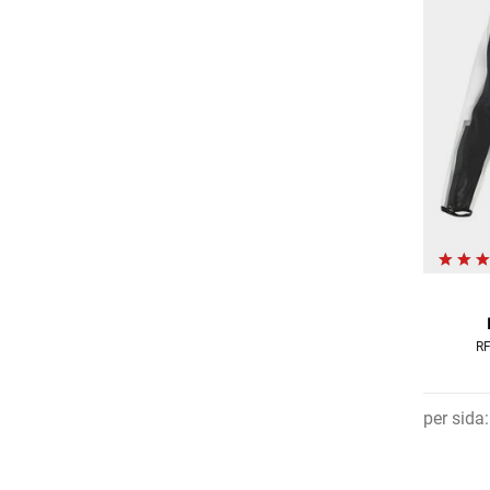
RF
per sida
: