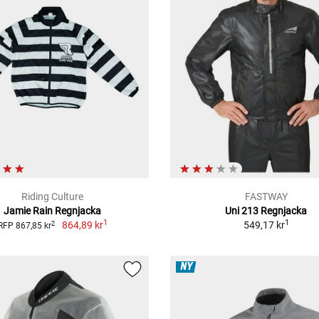
Riding Culture
FASTWAY
Jamie Rain Regnjacka
Uni 213 Regnjacka
1
1
864,89 kr
549,17 kr
2
RFP 867,85 kr
NY