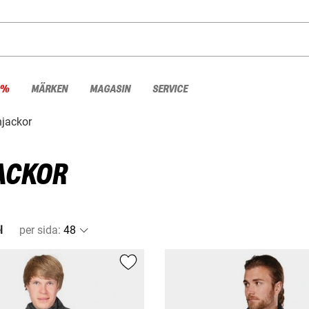
 %
MÄRKEN
MAGASIN
SERVICE
jackor
ACKOR
l
per sida
: