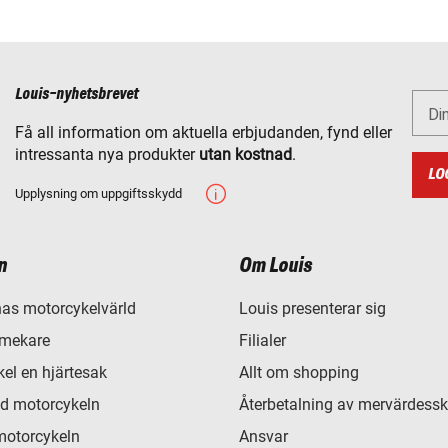
Louis-nyhetsbrevet
Di
Få all information om aktuella erbjudanden, fynd eller
intressanta nya produkter
utan kostnad
.
LO
Upplysning om uppgiftsskydd
n
Om Louis
as motorcykelvärld
Louis presenterar sig
 mekare
Filialer
el en hjärtesak
Allt om shopping
d motorcykeln
Återbetalning av mervärdessk
motorcykeln
Ansvar