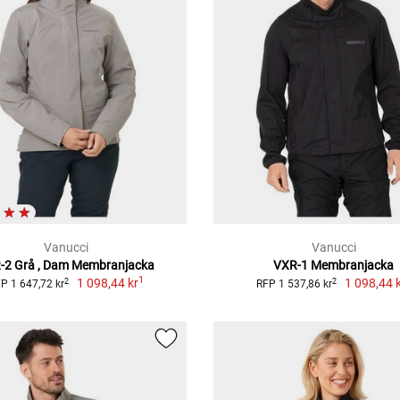
Vanucci
Vanucci
-2 Grå , Dam Membranjacka
VXR-1 Membranjacka
1
1 098,44 kr
1 098,44 
2
2
P 1 647,72 kr
RFP 1 537,86 kr