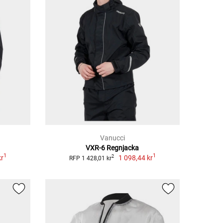
Vanucci
VXR-6 Regnjacka
1
1
kr
1 098,44 kr
2
RFP 1 428,01 kr