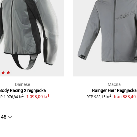
Dainese
Macna
Body Racing 2 regnjacka
Rainger Herr Regnjacka
1
1 098,00 kr
från
888,40 
2
2
P 1 976,84 kr
RFP 988,15 kr