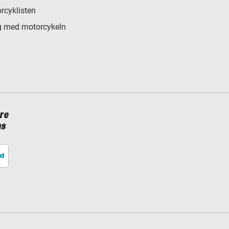
rcyklisten
 med motorcykeln
re
ns