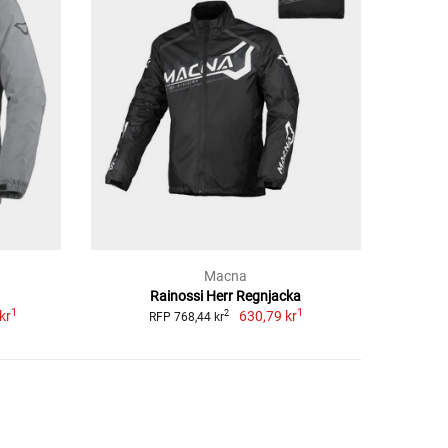
Macna
Rainossi Herr Regnjacka
1
1
kr
630,79 kr
2
RFP 768,44 kr