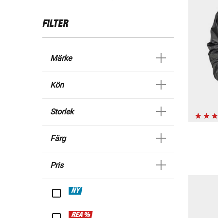
FILTER
Märke
Kön
Storlek
Färg
Pris
NY
REA %