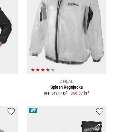
O'NEAL
Splash Regnjacka
1
366,37 kr
2
RFP 549,17 kr
NY