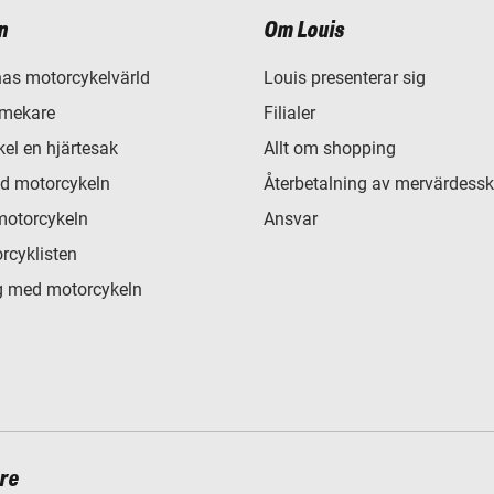
n
Om Louis
as motorcykelvärld
Louis presenterar sig
 mekare
Filialer
el en hjärtesak
Allt om shopping
d motorcykeln
Återbetalning av mervärdessk
motorcykeln
Ansvar
rcyklisten
 med motorcykeln
re