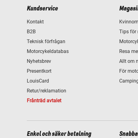
Kundservice
Magasi
Kontakt
Kvinnorn
B2B
Tips för
Teknisk förfrågan
Motorcyk
Motorcykeldatabas
Resa me
Nyhetsbrev
Allt om 
Presentkort
För moto
LouisCard
Camping
Retur/reklamation
Frånträd avtalet
Enkel och säker betalning
Snabba