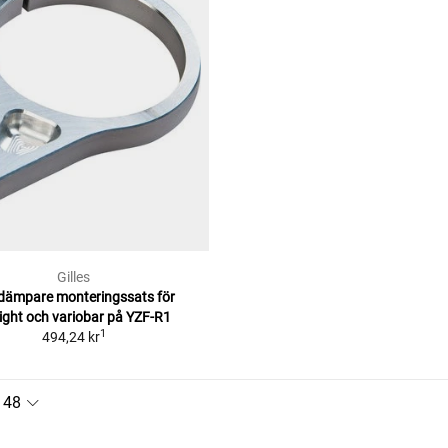
Gilles
dämpare monteringssats för
light och variobar på YZF-R1
1
494,24 kr