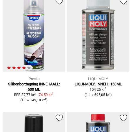
Presto
LIQUI MOLY
Silikonborttagning INNEHAALL:
LIQUI-MOLY, INNEH.: 150ML
1
500 ML
104,25 kr
1
2
1
74,59 kr
RFP 87,77 kr
(1 L = 695,05 kr
)
1
(1 L = 149,18 kr
)