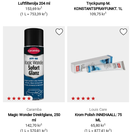
Luftfilterolja 204 ml
Tryckpump M.
1
153,69 kr
KONSTANTSPRAYFUNKT. 1L
1
1
109,75 kr
(1 L = 753,39 kr
)
Caramba
Louis Care
Magic Wonder Direktglans, 250
Krom Polish INNEHAALL: 75
ml
ML
1
1
142,70 kr
65,80 kr
1
1
(1 L = 570,81 kr
)
(1 L = 877,41 kr
)