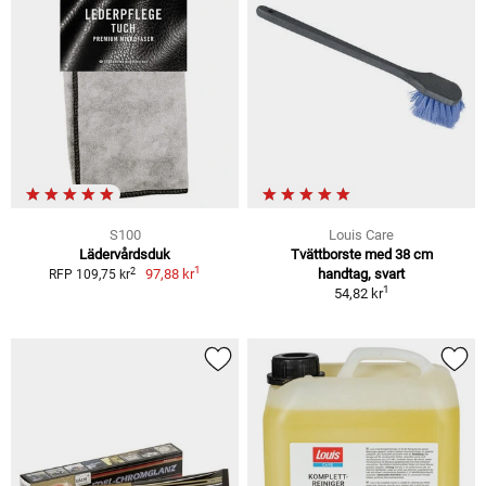
S100
Louis Care
Lädervårdsduk
Tvättborste med 38 cm
1
2
97,88 kr
handtag, svart
RFP 109,75 kr
1
54,82 kr