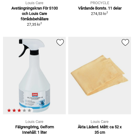
Louis Care
PROCYCLE
Avstängningskran För S100
Vårdande Borsts. 11 delar
1
och Louis Care
274,53 kr
förrådsbehållare
1
27,35 kr
Louis Care
Louis Care
Fälgrengöring, Gelform
Äkta Läderd. Mått: ca 52 x
Innehåll: 1 liter
35 cm