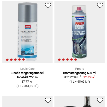
Louis Care
Presto
Snabb rengöringsmedel
Bromsrengoering 500 ml
1
2
Innehåll: 250 ml
32,85 kr
RFP 72,39 kr
1
1
87,77 kr
(1 L = 65,69 kr
)
1
(1 L = 351,10 kr
)