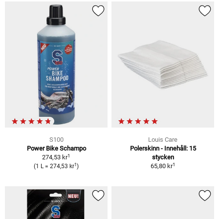
S100
Louis Care
Power Bike Schampo
Polerskinn - Innehåll: 15
1
274,53 kr
stycken
1
1
65,80 kr
(1 L = 274,53 kr
)