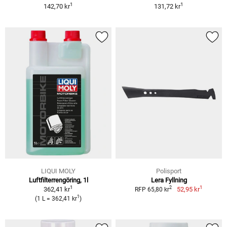
1
1
142,70 kr
131,72 kr
LIQUI MOLY
Polisport
Luft­fil­ter­ren­gö­ring, 1l
Lera Fyllning
1
1
2
362,41 kr
52,95 kr
RFP 65,80 kr
1
(1 L = 362,41 kr
)