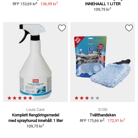
1
2
136,99 kr
INNEHAALL 1 LITER
RFP 153,69 kr
1
109,75 kr
Louis Care
S100
Komplett Rengöringsmedel
Tvätthandsken
1
2
med sprayhuvud innehåll: 1 liter
172,91 kr
RFP 175,66 kr
1
109,75 kr