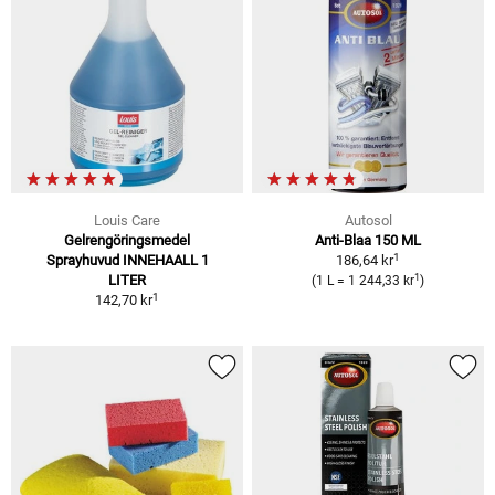
Louis Care
Autosol
Gelrengöringsmedel
Anti-Blaa 150 ML
1
Sprayhuvud INNEHAALL 1
186,64 kr
1
LITER
(1 L = 1 244,33 kr
)
1
142,70 kr