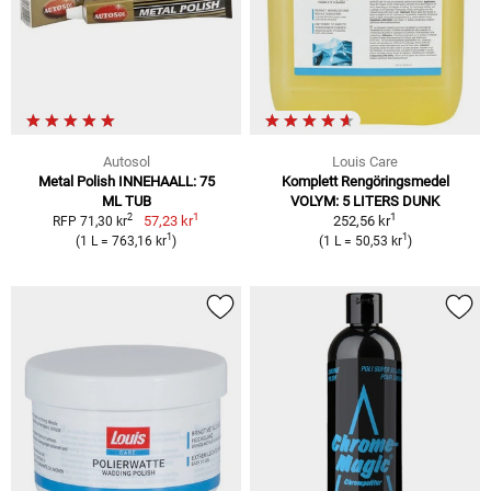
Autosol
Louis Care
Metal Polish INNEHAALL: 75
Komplett Rengöringsmedel
ML TUB
VOLYM: 5 LITERS DUNK
1
1
2
57,23 kr
252,56 kr
RFP 71,30 kr
1
1
(1 L = 763,16 kr
)
(1 L = 50,53 kr
)