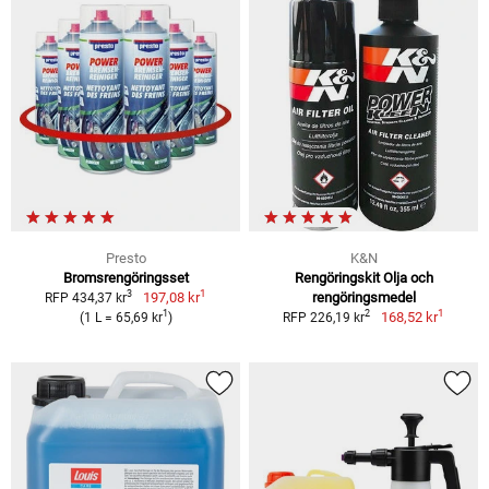
Presto
K&N
Bromsrengöringsset
Rengöringskit Olja och
1
3
197,08 kr
rengöringsmedel
RFP 434,37 kr
1
1
2
168,52 kr
(1 L = 65,69 kr
)
RFP 226,19 kr