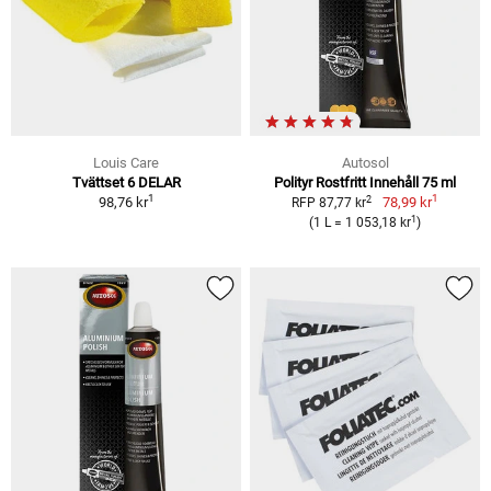
Louis Care
Autosol
Tvättset 6 DELAR
Polityr Rostfritt Innehåll 75 ml
1
1
2
98,76 kr
78,99 kr
RFP 87,77 kr
1
(1 L = 1 053,18 kr
)