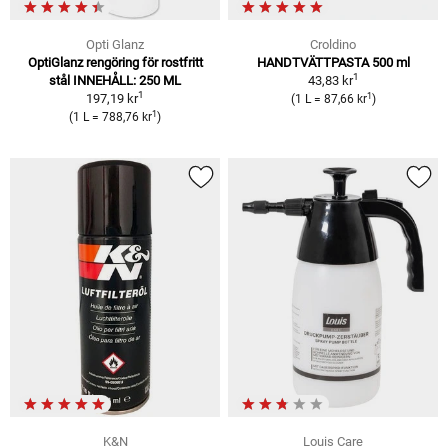
Opti Glanz
Croldino
OptiGlanz rengöring för rostfritt
HANDTVÄTTPASTA 500 ml
1
stål INNEHÅLL: 250 ML
43,83 kr
1
1
197,19 kr
(1 L = 87,66 kr
)
1
(1 L = 788,76 kr
)
K&N
Louis Care