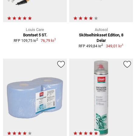
Louis Care
Autosol
Borstset 5 ST.
Skötselhinksset Edition, 8
1
2
76,79 kr
Delar
RFP 109,75 kr
1
2
349,01 kr
RFP 499,84 kr