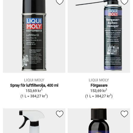
LIQUI MOLY
LIQUI MOLY
Spray för luftfilterolja, 400 ml
Förgasare
1
1
153,69 kr
153,69 kr
1
1
(1 L = 384,27 kr
)
(1 L = 384,27 kr
)