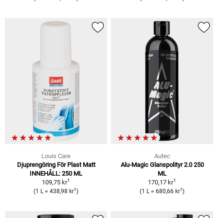
Louis Care
Autec
Djuprengöring För Plast Matt
Alu-Magic Glanspolityr 2.0 250
INNEHÅLL: 250 ML
ML
1
1
109,75 kr
170,17 kr
1
1
(1 L = 438,98 kr
)
(1 L = 680,66 kr
)