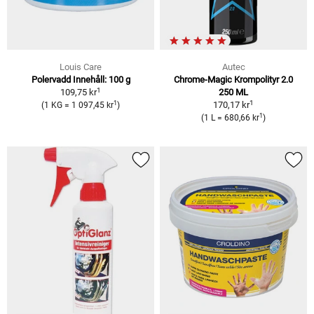
Louis Care
Autec
Polervadd Innehåll: 100 g
Chrome-Magic Krompolityr 2.0
1
109,75 kr
250 ML
1
1
170,17 kr
(1 KG = 1 097,45 kr
)
1
(1 L = 680,66 kr
)