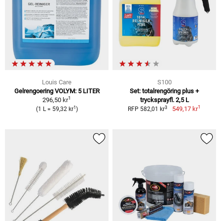
Louis Care
S100
Gelrengoering VOLYM: 5 LITER
Set: totalrengöring plus +
1
296,50 kr
trycksprayfl. 2,5 L
1
1
3
549,17 kr
(1 L = 59,32 kr
)
RFP 582,01 kr