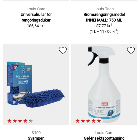
Louis Care
Louis Tech
Universalrullar för
Bromsrengöringsmedel
rengöringsdukar
INNEHAALL: 750 ML
1
1
186,64 kr
87,77 kr
1
(1 L = 117,00 kr
)
S100
Louis Care
Svampen
Gel-Insektsborttagning