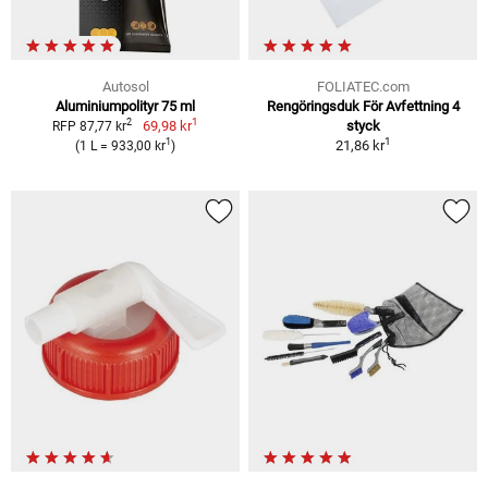
Autosol
FOLIATEC.com
Aluminiumpolityr 75 ml
Rengöringsduk För Avfettning 4
1
2
69,98 kr
styck
RFP 87,77 kr
1
1
21,86 kr
(1 L = 933,00 kr
)