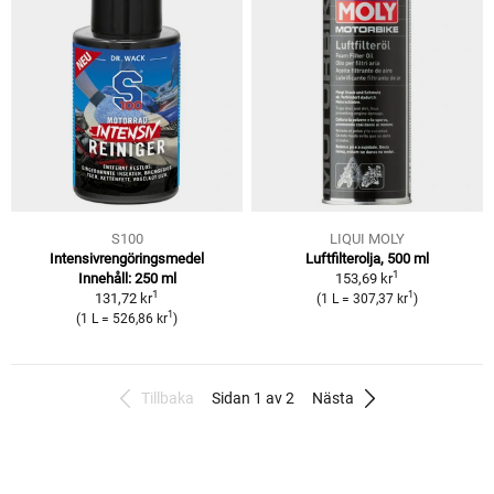
S100
LIQUI MOLY
Intensivrengöringsmedel
Luftfilterolja, 500 ml
1
Innehåll: 250 ml
153,69 kr
1
1
131,72 kr
(1 L = 307,37 kr
)
1
(1 L = 526,86 kr
)
Tillbaka
Sidan 1 av 2
Nästa