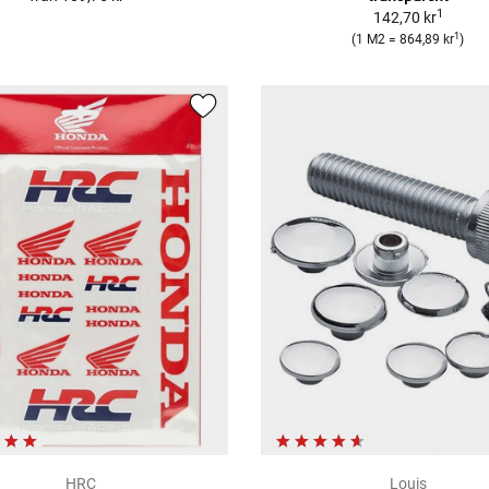
1
142,70 kr
1
(1 M2 = 864,89 kr
)
HRC
Louis