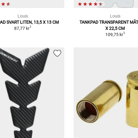
Louis
Louis
D SVART LITEN, 13,5 X 13 CM
TANKPAD TRANSPARENT MÅTT
1
87,77 kr
X 22,5 CM
1
109,75 kr