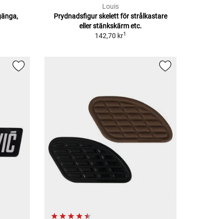
Louis
gänga,
Prydnadsfigur skelett för strålkastare
eller stänkskärm etc.
1
142,70 kr