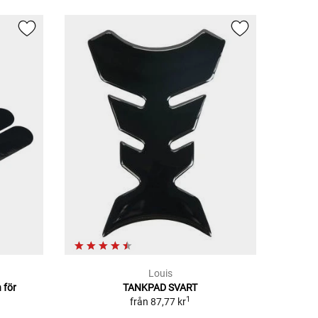
Louis
 för
TANKPAD SVART
1
från
87,77 kr