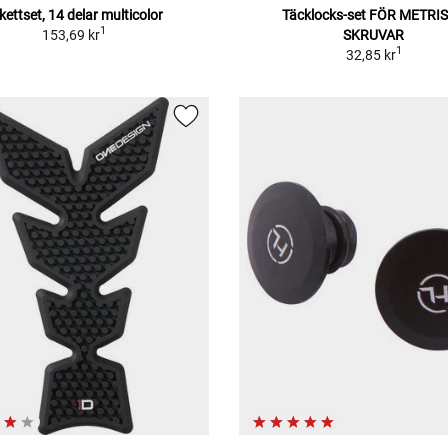
ikettset, 14 delar multicolor
Täcklocks-set FÖR METRI
1
153,69 kr
SKRUVAR
1
32,85 kr