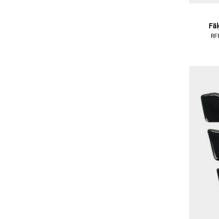
Fäl
RF