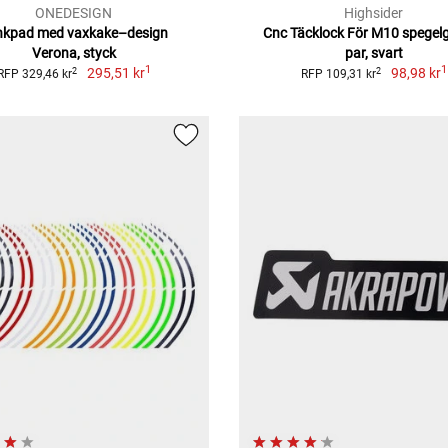
ONEDESIGN
Highsider
nkpad med vaxkake–design
Cnc Täcklock För M10 spegel
Verona, styck
par, svart
1
1
295,51 kr
98,98 kr
2
2
RFP 329,46 kr
RFP 109,31 kr