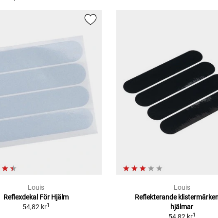
Louis
Louis
Reflexdekal För Hjälm
Reflekterande klistermärken
1
54,82 kr
hjälmar
1
54,82 kr