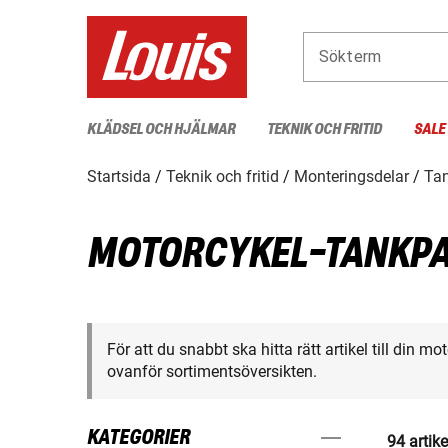
Sökterm
KLÄDSEL OCH HJÄLMAR
TEKNIK OCH FRITID
SALE
Startsida
Teknik och fritid
Monteringsdelar
Tan
MOTORCYKEL-TANKPA
För att du snabbt ska hitta rätt artikel till din m
ovanför sortimentsöversikten.
KATEGORIER
94 artike