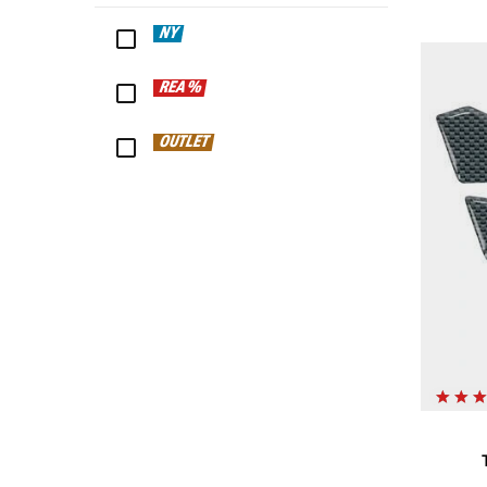
NY
REA %
OUTLET