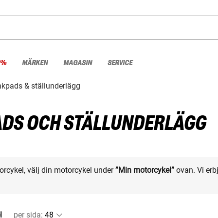
 %
MÄRKEN
MAGASIN
SERVICE
kpads & ställunderlägg
DS OCH STÄLLUNDERLÄGG
otorcykel, välj din motorcykel under
”Min motorcykel”
ovan. Vi erbj
l
per sida
: