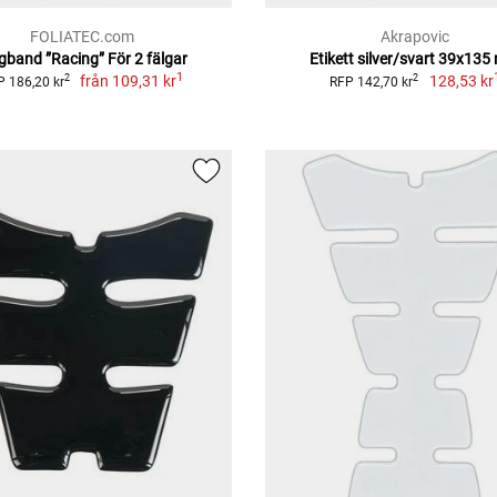
FOLIATEC.com
Akrapovic
gband ”Racing” För 2 fälgar
Etikett silver/svart 39x13
1
från
109,31 kr
128,53 kr
2
2
P 186,20 kr
RFP 142,70 kr