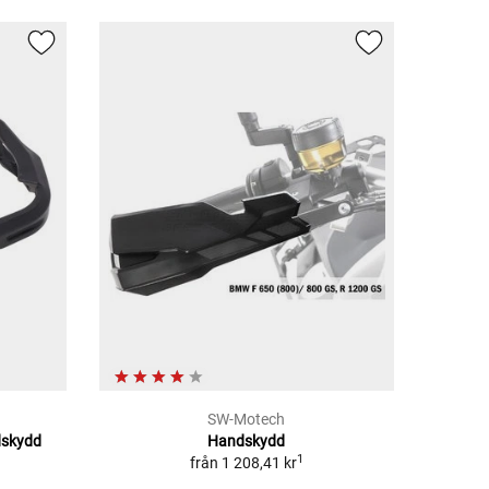
SW-Motech
dskydd
Handskydd
1
från
1 208,41 kr