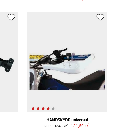
HANDSKYDD universal
1
131,50 kr
2
RFP 307,48 kr
1