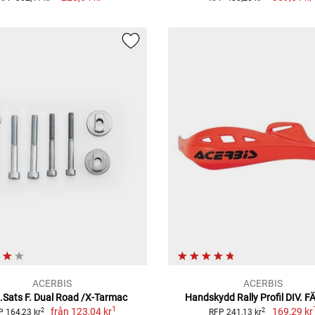
ACERBIS
ACERBIS
.Sats F. Dual Road /X-Tarmac
Handskydd Rally Profil DIV. 
1
från
123,04 kr
169,29 kr
2
2
P 164,23 kr
RFP 241,13 kr