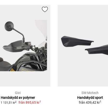
Givi
SW-Motech
Handskydd av polymer
Handskydd sport
1
1
från
895,65 kr
från
439,42 kr
2
 1 131,51 kr