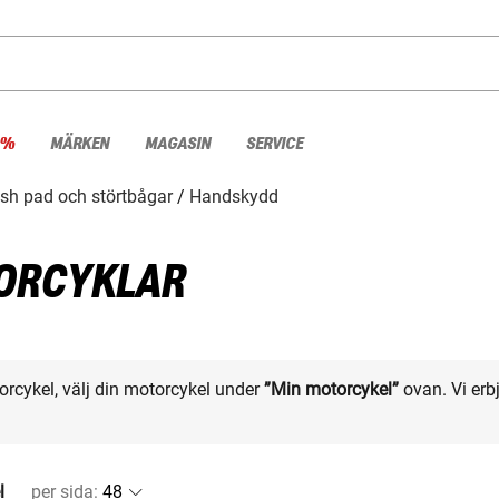
 %
MÄRKEN
MAGASIN
SERVICE
sh pad och störtbågar
Handskydd
ORCYKLAR
otorcykel, välj din motorcykel under
”Min motorcykel”
ovan. Vi erbj
l
per sida
: