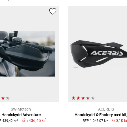
SW-Motech
ACERBIS
Handskydd Adventure
Handskydd X-Factory med kit,
1
från
436,45 kr
730,10 k
2
2
P 439,42 kr
RFP 1 043,07 kr