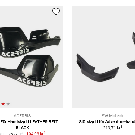
ACERBIS
SW-Motech
r För Handskydd LEATHER BELT
Stötskydd för Adventure-han
1
BLACK
219,71 kr
1
104,03 kr
2
RFP 175,22 kr