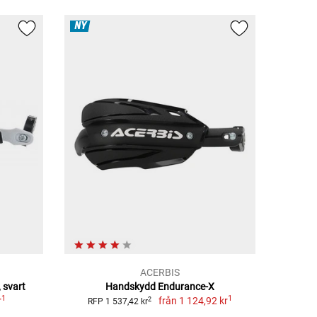
NY
ACERBIS
 svart
Handskydd Endurance-X
1
1
r
från
1 124,92 kr
2
RFP 1 537,42 kr