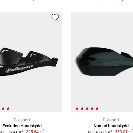
Polisport
Polisport
Evolution Handskydd
Nomad handskydd
1
225,64 kr
359,01 kr
2
2
RFP 362,41 kr
RFP 483,25 kr