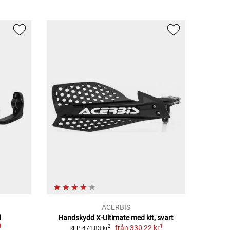
ACERBIS
d
Handskydd X-Ultimate med kit, svart
1
1
från
330,22 kr
2
RFP 471,83 kr