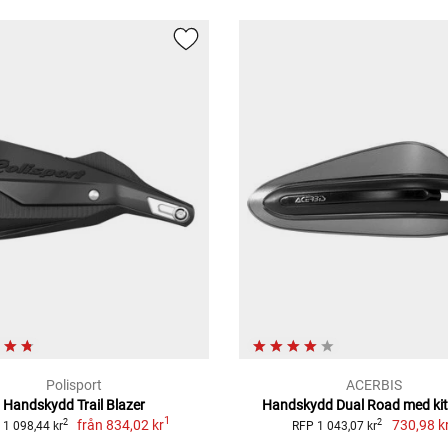
Polisport
ACERBIS
Handskydd Trail Blazer
Handskydd Dual Road med kit,
1
från
834,02 kr
730,98 k
2
2
 1 098,44 kr
RFP 1 043,07 kr