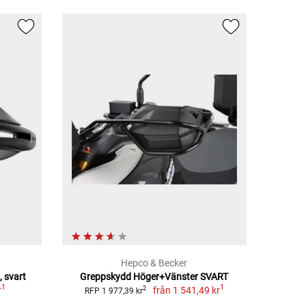
Hepco & Becker
 svart
Greppskydd Höger+Vänster SVART
1
1
r
från
1 541,49 kr
2
RFP 1 977,39 kr