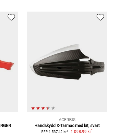
ACERBIS
FÄRGER
Handskydd X-Tarmac med kit, svart
1
1
1 098,99 kr
2
RFP 1 537,42 kr