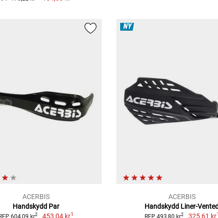
NY
ACERBIS
ACERBIS
Handskydd Par
Handskydd Liner-Vente
1
453,04 kr
325,61 kr
2
2
RFP 604,09 kr
RFP 493,80 kr