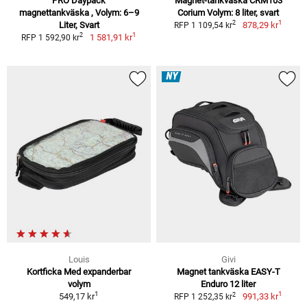
PRO Daypack
Magnet-tankväska CRM103
magnettankväska , Volym: 6–9
Corium Volym: 8 liter, svart
1
2
Liter, Svart
878,29 kr
RFP 1 109,54 kr
1
2
1 581,91 kr
RFP 1 592,90 kr
NY
Louis
Givi
Kortficka Med expanderbar
Magnet tankväska EASY-T
volym
Enduro 12 liter
1
1
2
549,17 kr
991,33 kr
RFP 1 252,35 kr