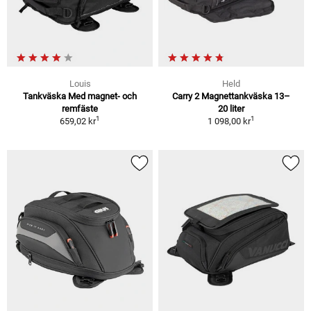
Louis
Held
Tankväska Med magnet- och
Carry 2 Magnettankväska 13–
remfäste
20 liter
1
1
659,02 kr
1 098,00 kr