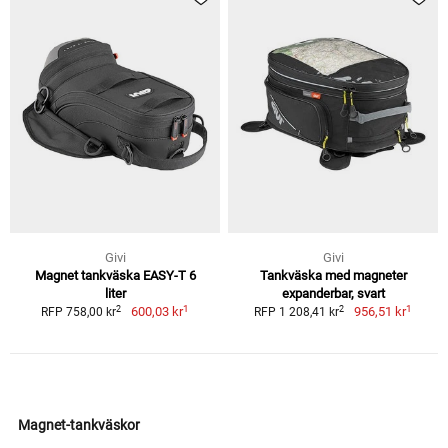
Givi
Givi
Magnet tankväska EASY-T 6
Tankväska med magneter
liter
expanderbar, svart
1
1
2
2
600,03 kr
956,51 kr
RFP 758,00 kr
RFP 1 208,41 kr
Magnet-tankväskor