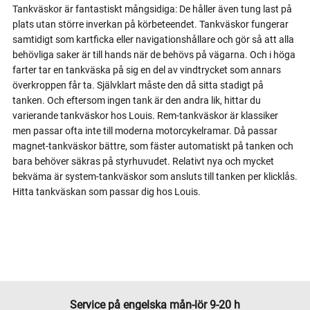
Tankväskor är fantastiskt mångsidiga: De håller även tung last på
plats utan större inverkan på körbeteendet. Tankväskor fungerar
samtidigt som kartficka eller navigationshållare och gör så att alla
behövliga saker är till hands när de behövs på vägarna. Och i höga
farter tar en tankväska på sig en del av vindtrycket som annars
överkroppen får ta. Självklart måste den då sitta stadigt på
tanken. Och eftersom ingen tank är den andra lik, hittar du
varierande tankväskor hos Louis. Rem-tankväskor är klassiker
men passar ofta inte till moderna motorcykelramar. Då passar
magnet-tankväskor bättre, som fäster automatiskt på tanken och
bara behöver säkras på styrhuvudet. Relativt nya och mycket
bekväma är system-tankväskor som ansluts till tanken per klicklås.
Hitta tankväskan som passar dig hos Louis.
Service på engelska mån-lör 9-20 h