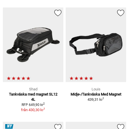
Shad
Louis
Tankväska med magnet SL12
Midje-/Tankväska Med Magnet
1
4L
439,31 kr
2
RFP 649,90 kr
1
från
430,30 kr
NY