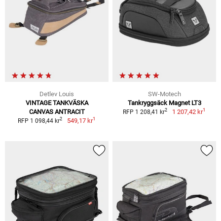
Detlev Louis
SW-Motech
VINTAGE TANKVÄSKA
Tankryggsäck Magnet LT3
1
2
CANVAS ANTRACIT
1 207,42 kr
RFP 1 208,41 kr
1
2
549,17 kr
RFP 1 098,44 kr