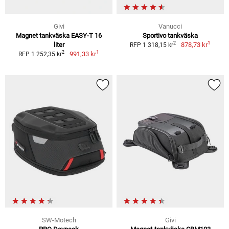
Givi
Vanucci
Magnet tankväska EASY-T 16
Sportivo tankväska
1
2
liter
878,73 kr
RFP 1 318,15 kr
1
2
991,33 kr
RFP 1 252,35 kr
SW-Motech
Givi