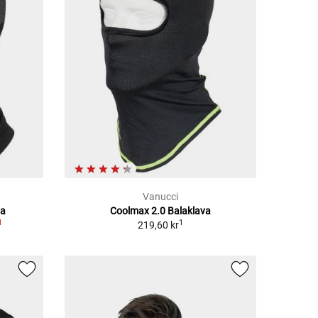
Vanucci
va
Coolmax 2.0 Balaklava
1
1
219,60 kr