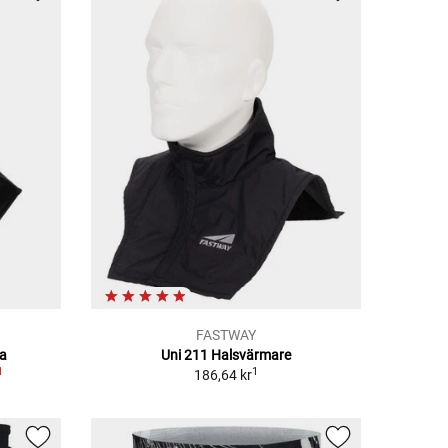
FASTWAY
va
Uni 211 Halsvärmare
1
1
186,64 kr