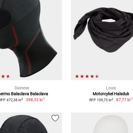
Dainese
Louis
ermo Balaclava Balaclava
Motorcykel Halsduk
1
1
398,33 kr
87,77 kr
2
2
RFP 472,38 kr
RFP 109,75 kr