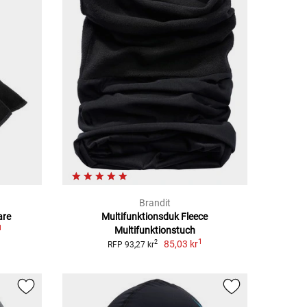
Brandit
are
Multifunktionsduk Fleece
1
Multifunktionstuch
1
85,03 kr
2
RFP 93,27 kr