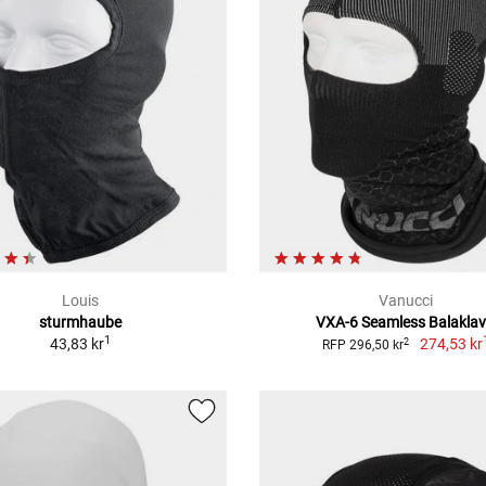
Louis
Vanucci
sturmhaube
VXA-6 Seamless Balakla
1
43,83 kr
274,53 kr
2
RFP 296,50 kr