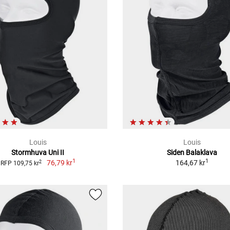
Louis
Louis
Stormhuva Uni II
Siden Balaklava
1
1
76,79 kr
164,67 kr
2
RFP 109,75 kr