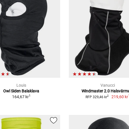
Louis
Vanucci
Owl Siden Balaklava
Windmaster 2.0 Halsvärm
1
164,67 kr
219,60 kr
2
RFP 329,46 kr