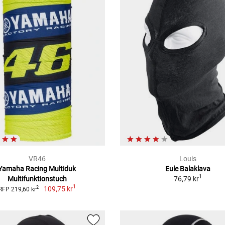
VR46
Louis
Yamaha Racing Multiduk
Eule Balaklava
1
Multifunktionstuch
76,79 kr
1
109,75 kr
2
RFP 219,60 kr