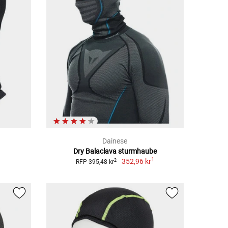
Dainese
Dry Balaclava sturmhaube
1
352,96 kr
2
RFP 395,48 kr