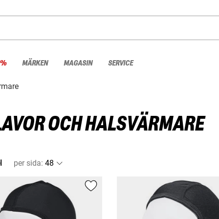
 %
MÄRKEN
MAGASIN
SERVICE
rmare
AVOR OCH HALSVÄRMARE
l
per sida
: