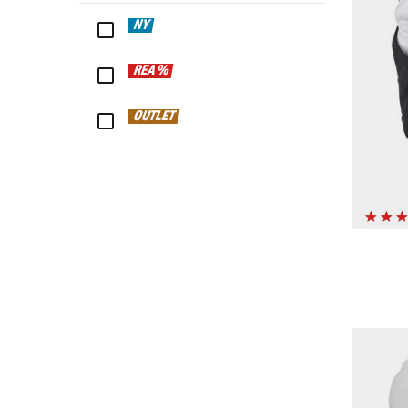
NY
REA %
OUTLET