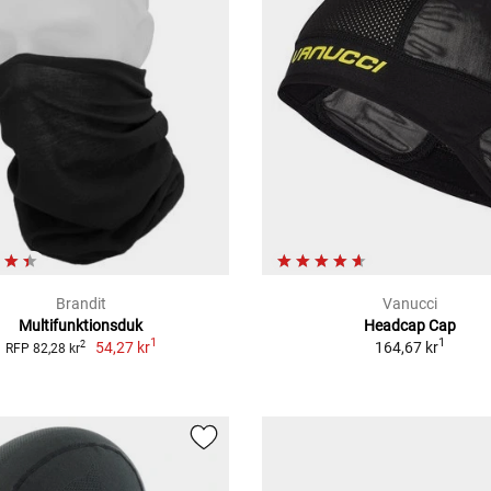
Brandit
Vanucci
Multifunktionsduk
Headcap Cap
1
1
54,27 kr
164,67 kr
2
RFP 82,28 kr