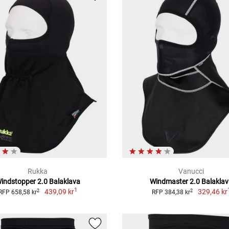
Rukka
Vanucci
indstopper 2.0 Balaklava
Windmaster 2.0 Balakla
1
439,09 kr
329,46 kr
2
2
RFP 658,58 kr
RFP 384,38 kr