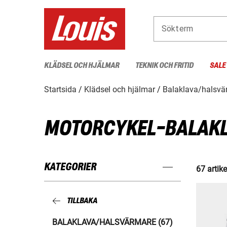
Sökterm
KLÄDSEL OCH HJÄLMAR
TEKNIK OCH FRITID
SALE
Startsida
Klädsel och hjälmar
Balaklava/halsvä
MOTORCYKEL-BALAKL
KATEGORIER
67 artike
TILLBAKA
BALAKLAVA/HALSVÄRMARE (67)