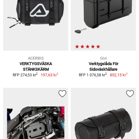
ACERBIS
Givi
VERKTYGSVÄSKA
Verktygslåda För
STÄNKSKÄRM
Sidoväskhållare
1
1
2
2
197,63 kr
852,15 kr
RFP 274,53 kr
RFP 1 076,58 kr