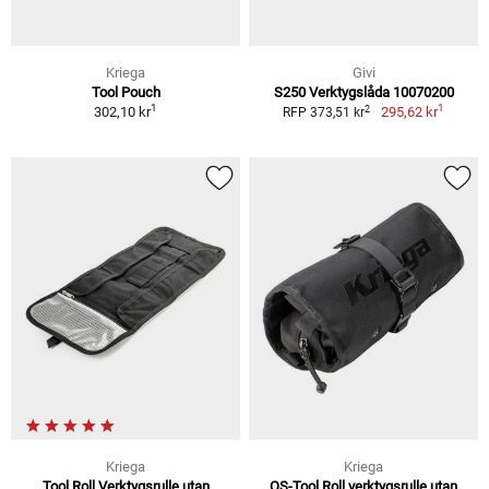
Kriega
Givi
Tool Pouch
S250 Verktygslåda 10070200
1
1
2
302,10 kr
295,62 kr
RFP 373,51 kr
Kriega
Kriega
Tool Roll Verktygsrulle utan
OS-Tool Roll verktygsrulle utan