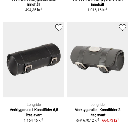
innehåll
innehåll
1
1
494,35 kr
1 016,16 kr
Longride
Longride
Verktygsrulle I Konstläder 6,5
Verktygsrulle I Konstläder 2
liter, svart
liter, svart
1
1
2
1 164,46 kr
664,73 kr
RFP 670,12 kr