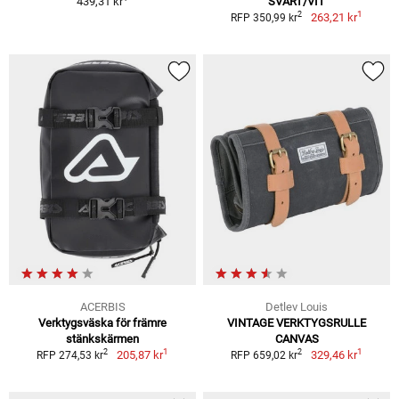
439,31 kr
SVART/VIT
1
2
263,21 kr
RFP 350,99 kr
ACERBIS
Detlev Louis
Verktygsväska för främre
VINTAGE VERKTYGSRULLE
stänkskärmen
CANVAS
1
1
2
2
205,87 kr
329,46 kr
RFP 274,53 kr
RFP 659,02 kr