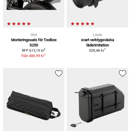
Givi
Louis
Monteringssats för Toolbox
svart verktygsväska
S250
läderimitation
1
2
329,46 kr
RFP 615,19 kr
1
från
486,99 kr