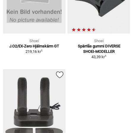
Shoei
Shoei
J.O2/EX-Zero Hjälmskärm GT
Spärrlås gummi DIVERSE
1
219,16 kr
SHOEI-MODELLER
1
43,39 kr