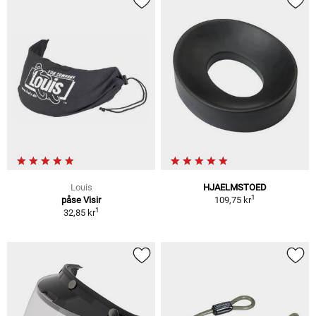
Louis
HJAELMSTOED
1
påse Visir
109,75 kr
1
32,85 kr