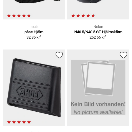
Louis
Nolan
påse Hjälm
N40.5/N40.5 GT Hjälmskärm
1
1
32,85 kr
252,56 kr