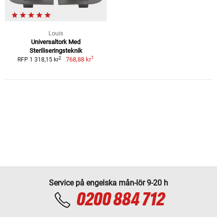
Louis
Universaltork Med
Steriliseringsteknik
1
2
768,88 kr
RFP 1 318,15 kr
Service på engelska mån-lör 9-20 h
0200 884 712