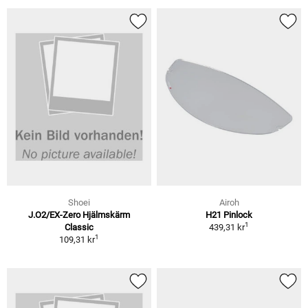
Shoei
Airoh
J.O2/EX-Zero Hjälmskärm
H21 Pinlock
1
Classic
439,31 kr
1
109,31 kr