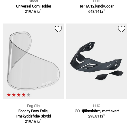
Shoei
HJC
Universal Com Holder
RPHA 12 kindkuddar
1
1
219,16 kr
648,14 kr
Fog City
HJC
Fogcity Easy Folie,
i80 Hjälmskärm, matt svart
1
Imskyddsfolie Skydd
298,81 kr
1
219,16 kr