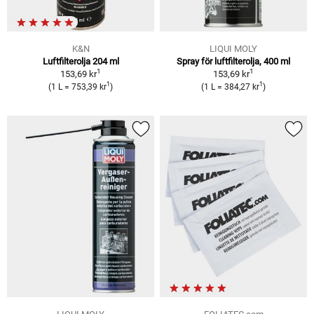
K&N
LIQUI MOLY
Luftfilterolja 204 ml
Spray för luftfilterolja, 400 ml
1
1
153,69 kr
153,69 kr
1
1
(1 L = 753,39 kr
)
(1 L = 384,27 kr
)