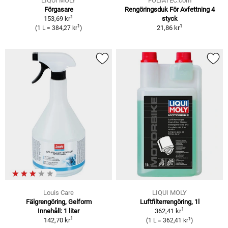
LIQUI MOLY
FOLIATEC.com
Förgasare
Rengöringsduk För Avfettning 4
1
153,69 kr
styck
1
1
21,86 kr
(1 L = 384,27 kr
)
Louis Care
LIQUI MOLY
Fälgrengöring, Gelform
Luft­fil­ter­ren­gö­ring, 1l
1
Innehåll: 1 liter
362,41 kr
1
1
142,70 kr
(1 L = 362,41 kr
)