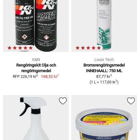
K&N
Louis Tech
Rengöringskit Olja och
Bromsrengöringsmedel
rengöringsmedel
INNEHAALL: 750 ML
1
1
2
168,52 kr
87,77 kr
RFP 226,19 kr
1
(1 L = 117,00 kr
)