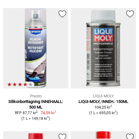
Presto
LIQUI MOLY
Silikonborttagning INNEHAALL:
LIQUI-MOLY, INNEH.: 150ML
1
500 ML
104,25 kr
1
2
1
74,59 kr
RFP 87,77 kr
(1 L = 695,05 kr
)
1
(1 L = 149,18 kr
)