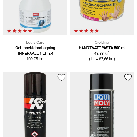
Louis Care
Croldino
Gel-Insektsborttagning
HANDTVÄTTPASTA 500 ml
1
INNEHAALL 1 LITER
43,83 kr
1
1
109,75 kr
(1 L = 87,66 kr
)