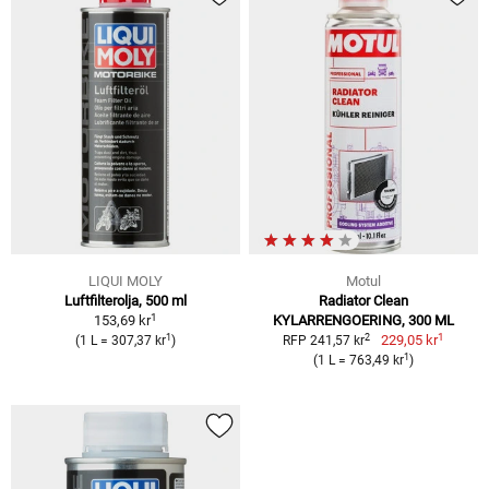
LIQUI MOLY
Motul
Luftfilterolja, 500 ml
Radiator Clean
1
153,69 kr
KYLARRENGOERING, 300 ML
1
1
2
229,05 kr
(1 L = 307,37 kr
)
RFP 241,57 kr
1
(1 L = 763,49 kr
)