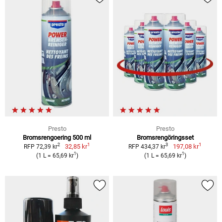
Presto
Presto
Bromsrengoering 500 ml
Bromsrengöringsset
1
1
2
3
32,85 kr
197,08 kr
RFP 72,39 kr
RFP 434,37 kr
1
1
(1 L = 65,69 kr
)
(1 L = 65,69 kr
)