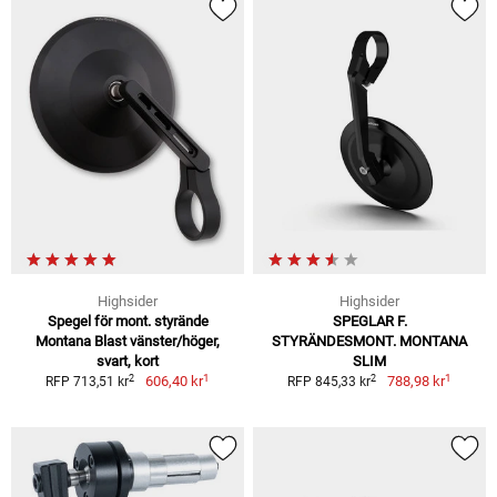
Highsider
Highsider
Spegel för mont. styrände
SPEGLAR F.
Montana Blast vänster/höger,
STYRÄNDESMONT. MONTANA
svart, kort
SLIM
1
1
2
2
606,40 kr
788,98 kr
RFP 713,51 kr
RFP 845,33 kr