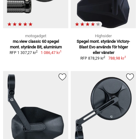
motogadget
Highsider
mo.view classic 60 spegel
Spegel mont. styrände Victory-
mont. styrände Bit, aluminium
Blast Evo används för höger
1
2
1 086,47 kr
eller vänster
RFP 1 307,27 kr
1
2
788,98 kr
RFP 878,29 kr