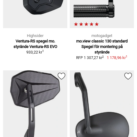
Highsider
motogadget
Ventura-RS spegel mo.
mo.view classic 130 standard
styrände Ventura-RS EVO
Spegel för montering på
1
933,22 kr
styrände
1
2
1 178,96 kr
RFP 1 307,27 kr