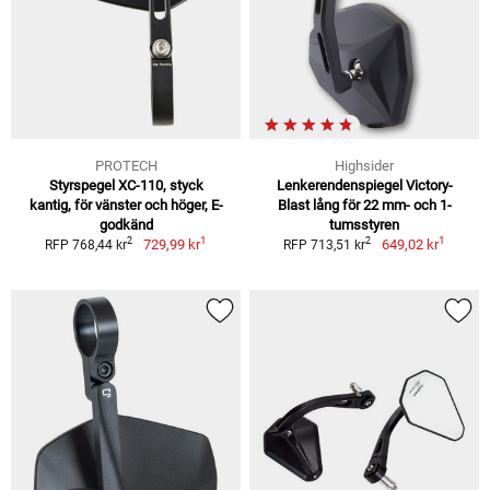
PROTECH
Highsider
Styrspegel XC-110, styck
Lenkerendenspiegel Victory-
kantig, för vänster och höger, E-
Blast lång för 22 mm- och 1-
godkänd
tumsstyren
1
1
2
2
729,99 kr
649,02 kr
RFP 768,44 kr
RFP 713,51 kr