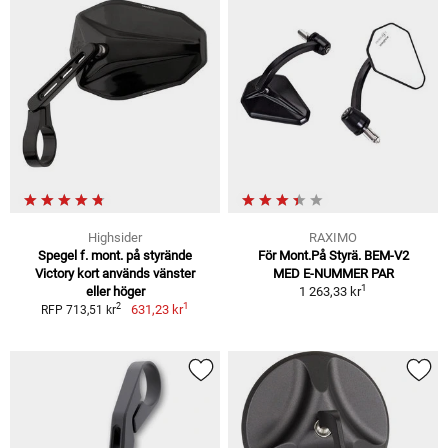
Highsider
RAXIMO
Spegel f. mont. på styrände
För Mont.På Styrä. BEM-V2
Victory kort används vänster
MED E-NUMMER PAR
1
eller höger
1 263,33 kr
1
2
631,23 kr
RFP 713,51 kr