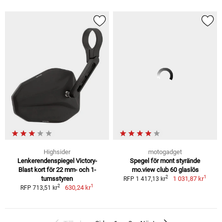
Highsider
motogadget
Lenkerendenspiegel Victory-
Spegel för mont styrände
Blast kort för 22 mm- och 1-
mo.view club 60 glaslös
1
2
tumsstyren
1 031,87 kr
RFP 1 417,13 kr
1
2
630,24 kr
RFP 713,51 kr