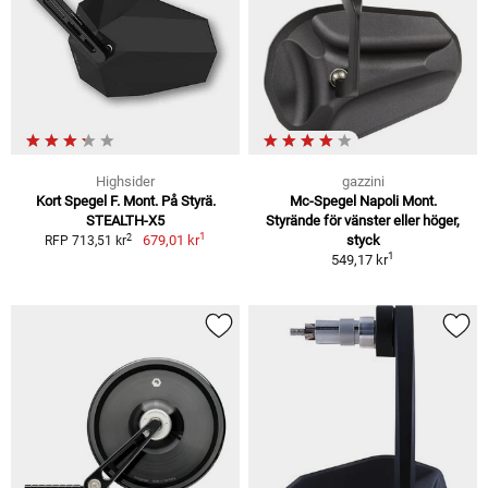
Highsider
gazzini
Kort Spegel F. Mont. På Styrä.
Mc-Spegel Napoli Mont.
STEALTH-X5
Styrände för vänster eller höger,
1
2
679,01 kr
styck
RFP 713,51 kr
1
549,17 kr