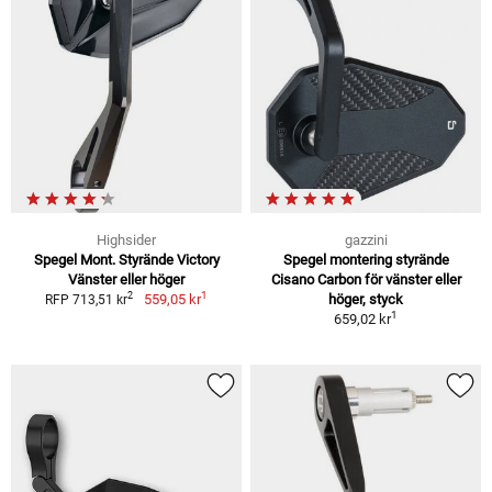
Highsider
gazzini
Spegel Mont. Styrände Victory
Spegel montering styrände
Vänster eller höger
Cisano Carbon för vänster eller
1
2
559,05 kr
höger, styck
RFP 713,51 kr
1
659,02 kr