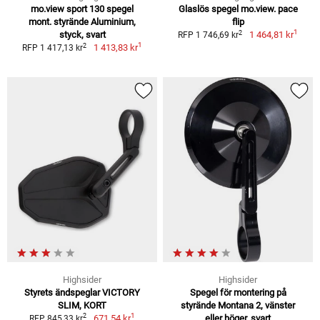
mo.view sport 130 spegel
Glaslös spegel mo.view. pace
mont. styrände Aluminium,
flip
1
2
styck, svart
1 464,81 kr
RFP 1 746,69 kr
1
2
1 413,83 kr
RFP 1 417,13 kr
Highsider
Highsider
Styrets ändspeglar VICTORY
Spegel för montering på
SLIM, KORT
styrände Montana 2, vänster
1
2
671,54 kr
eller höger, svart
RFP 845,33 kr