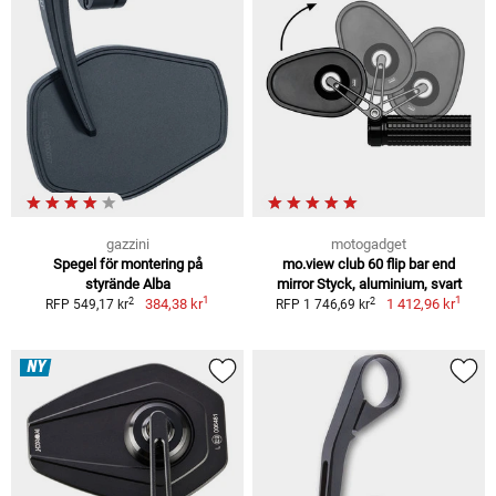
gazzini
motogadget
Spegel för montering på
mo.view club 60 flip bar end
styrände Alba
mirror Styck, aluminium, svart
1
1
2
2
384,38 kr
1 412,96 kr
RFP 549,17 kr
RFP 1 746,69 kr
NY