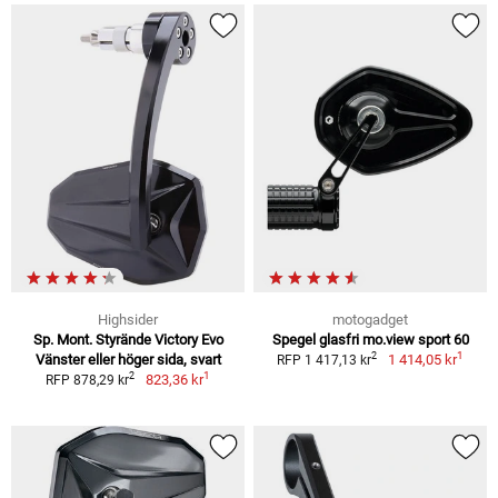
Highsider
motogadget
Sp. Mont. Styrände Victory Evo
Spegel glasfri mo.view sport 60
1
2
Vänster eller höger sida, svart
1 414,05 kr
RFP 1 417,13 kr
1
2
823,36 kr
RFP 878,29 kr