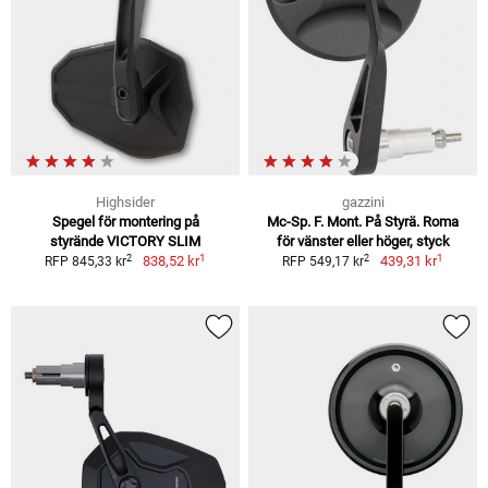
Highsider
gazzini
Spegel för montering på
Mc-Sp. F. Mont. På Styrä. Roma
styrände VICTORY SLIM
för vänster eller höger, styck
1
1
2
2
838,52 kr
439,31 kr
RFP 845,33 kr
RFP 549,17 kr