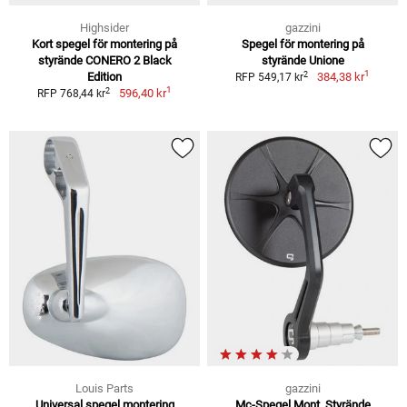
Highsider
gazzini
Kort spegel för montering på
Spegel för montering på
styrände CONERO 2 Black
styrände Unione
1
2
Edition
384,38 kr
RFP 549,17 kr
1
2
596,40 kr
RFP 768,44 kr
Louis Parts
gazzini
Universal spegel montering
Mc-Spegel Mont. Styrände