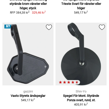
styrände krom vänster eller
Trieste Svart för vänster eller
höger, styck
höger
1
1
2
329,46 kr
549,17 kr
RFP 384,38 kr
NY
gazzini
Shin-Yo
Vasto Styrets ändspeglar
Spegel För Mont. Styrände
1
549,17 kr
Ponza svart, rund, st.
1
405,91 kr