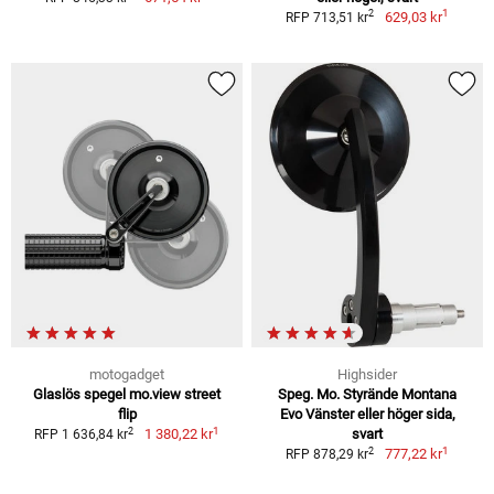
1
2
629,03 kr
RFP 713,51 kr
motogadget
Highsider
Glaslös spegel mo.view street
Speg. Mo. Styrände Montana
flip
Evo Vänster eller höger sida,
1
2
1 380,22 kr
svart
RFP 1 636,84 kr
1
2
777,22 kr
RFP 878,29 kr