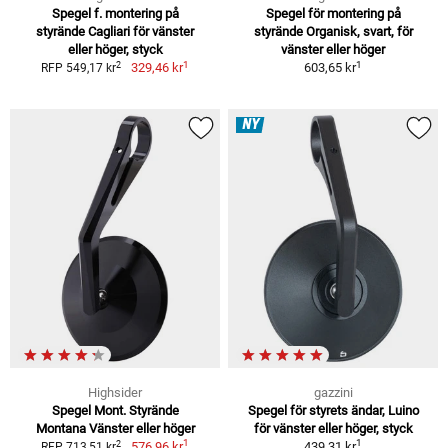
Spegel f. montering på
Spegel för montering på
styrände Cagliari för vänster
styrände Organisk, svart, för
eller höger, styck
vänster eller höger
1
1
2
329,46 kr
603,65 kr
RFP 549,17 kr
NY
Highsider
gazzini
Spegel Mont. Styrände
Spegel för styrets ändar, Luino
Montana Vänster eller höger
för vänster eller höger, styck
1
1
2
576,96 kr
439,31 kr
RFP 713,51 kr