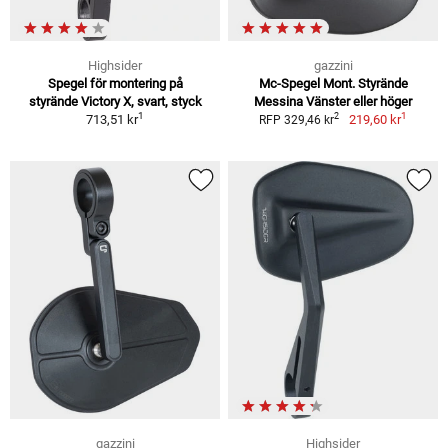
Highsider
gazzini
Spegel för montering på
Mc-Spegel Mont. Styrände
styrände Victory X, svart, styck
Messina Vänster eller höger
1
1
2
713,51 kr
219,60 kr
RFP 329,46 kr
gazzini
Highsider