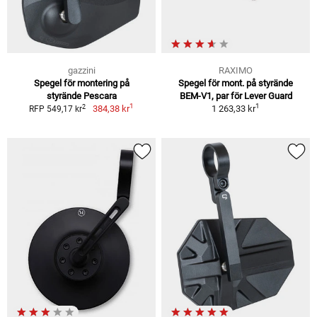
gazzini
RAXIMO
Spegel för montering på
Spegel för mont. på styrände
styrände Pescara
BEM-V1, par för Lever Guard
1
1
2
384,38 kr
1 263,33 kr
RFP 549,17 kr