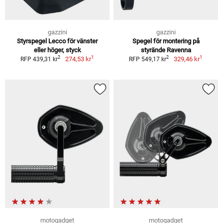
gazzini
gazzini
Styrspegel Lecco för vänster
Spegel för montering på
eller höger, styck
styrände Ravenna
1
1
2
2
274,53 kr
329,46 kr
RFP 439,31 kr
RFP 549,17 kr
motogadget
motogadget