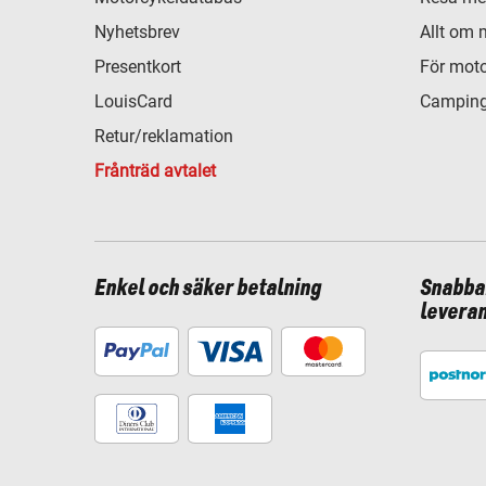
Nyhetsbrev
Allt om 
Presentkort
För moto
LouisCard
Camping
Retur/reklamation
Frånträd avtalet
Enkel och säker betalning
Snabba
levera