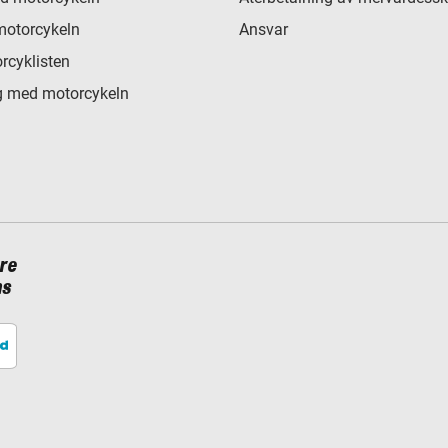
motorcykeln
Ansvar
rcyklisten
 med motorcykeln
re
ns