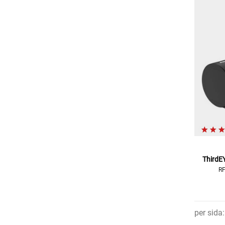
ThirdE
RF
per sida
: