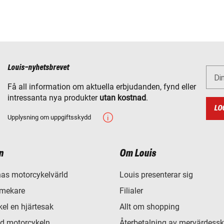
Louis-nyhetsbrevet
Di
Få all information om aktuella erbjudanden, fynd eller
intressanta nya produkter
utan kostnad
.
LO
Upplysning om uppgiftsskydd
n
Om Louis
as motorcykelvärld
Louis presenterar sig
 mekare
Filialer
el en hjärtesak
Allt om shopping
d motorcykeln
Återbetalning av mervärdessk