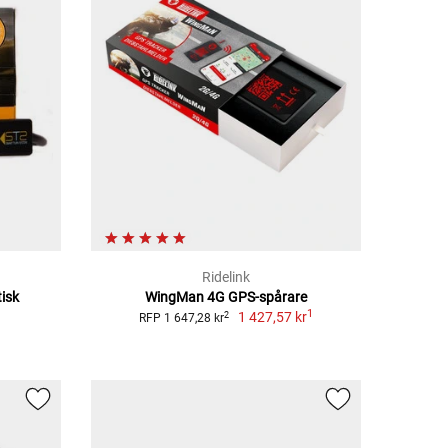
Ridelink
isk
WingMan 4G GPS-spårare
1
1 427,57 kr
2
RFP 1 647,28 kr