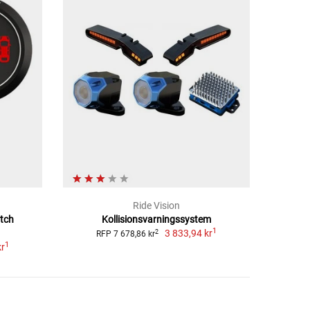
Ride Vision
tch
Kollisionsvarningssystem
1
3 833,94 kr
2
RFP 7 678,86 kr
1
kr