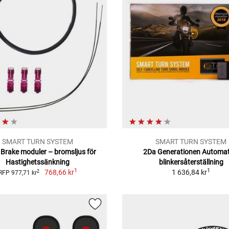
SMART TURN SYSTEM
SMART TURN SYSTEM
Brake moduler – bromsljus för
2Da Generationen Automat
Hastighetssänkning
blinkersåterställning
1
1
768,66 kr
1 636,84 kr
2
RFP 977,71 kr