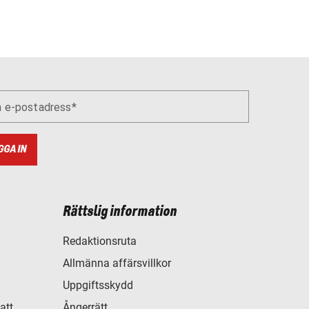
n e-postadress
GGA IN
Rättslig information
Redaktionsruta
Allmänna affärsvillkor
Uppgiftsskydd
att
Ångerrätt