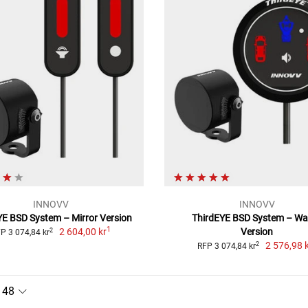
INNOVV
INNOVV
YE BSD System – Mirror Version
ThirdEYE BSD System – Wa
1
2 604,00 kr
Version
2
P 3 074,84 kr
2 576,98 
2
RFP 3 074,84 kr