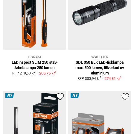
OSRAM
WALTHER
LEDinspect SLIM 250 stav-
SDL 350 BLK LED-ficklampa
Arbetslampa 250 lumen
max. 500 lumen, tillverkad av
1
2
205,76 kr
aluminium
RFP 219,60 kr
1
2
274,31 kr
RFP 383,94 kr
NY
NY