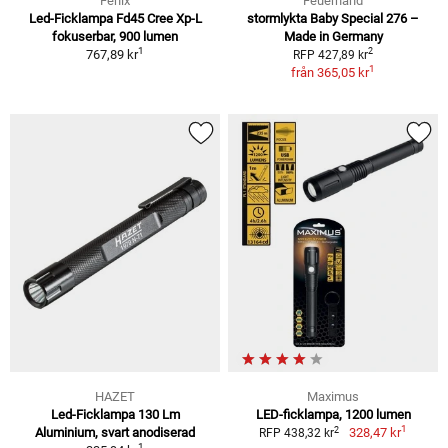
Fenix
Feuerhand
Led-Ficklampa Fd45 Cree Xp-L
stormlykta Baby Special 276 –
fokuserbar, 900 lumen
Made in Germany
1
2
767,89 kr
RFP 427,89 kr
1
från
365,05 kr
HAZET
Maximus
Led-Ficklampa 130 Lm
LED-ficklampa, 1200 lumen
1
2
Aluminium, svart anodiserad
328,47 kr
RFP 438,32 kr
1