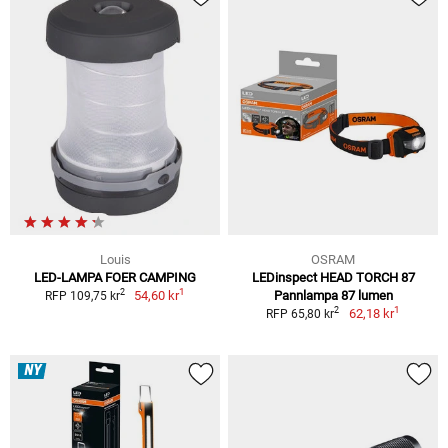
Louis
OSRAM
LED-LAMPA FOER CAMPING
LEDinspect HEAD TORCH 87
1
2
54,60 kr
Pannlampa 87 lumen
RFP 109,75 kr
1
2
62,18 kr
RFP 65,80 kr
NY