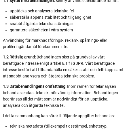
1.1 Syftet med behandlingen:
Sentry används uteslutande för att:
upptäcka och analysera tekniska fel
säkerställa appens stabilitet och tillgänglighet
snabbt åtgärda tekniska störningar
garantera säkerheten i våra system
Användning för marknadsförings-, reklam-, spårnings- eller
profileringändamål förekommer inte.
1.2 Rättslig grund:
Behandlingen sker på grundval av vårt
berättigade intresse enligt artikel 6.1 f i GDPR. Vårt berättigade
intresse består i att tillhandahålla en säker, stabil och felfri app samt
att snabbt analysera och åtgärda tekniska problem.
1.3 Databehandlingens omfattning:
Inom ramen för felanalysen
behandlas endast tekniskt nödvändig information. Behandlingen
begränsas till det mått som är nödvändigt för att upptäcka,
analysera och åtgärda tekniska fel.
I detta sammanhang kan särskilt följande uppgifter behandlas:
tekniska metadata (till exempel tidsstämpel, enhetstyp,