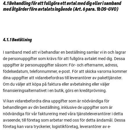
4.1 Behandling för att fullgöra ett avtal med dig eller i samband
med åtgärder före avtalets ingående (Art. 6 para. 1b DS-GVO)
4.1.1 Beställning
I samband med att vi behandlar en beställning samlar vi in och lagrar
de personuppgifter som krävs för att fullgöra avtalet med dig. Dessa
uppgifter är personuppgifter såsom: För- och efternamn, adress,
födelsedatum, telefonnummer, e-post. För att skicka varorna kommer
dina uppgifter att vidarebefordras till leverantörer av pakettjänster.
Om du väljer att köpa på faktura eller avbetalning eller väljer
finansieringsalternativet i en butik, görs en kreditprövning.
Vi kan vidarebefordra dina uppgifter som är nödvändiga för
behandlingen av din beställning, inklusive de uppgifter som är
nödvändiga för vår fakturering med våra tjänsteleverantörer i detta
avseende, till företag som arbetar med oss för detta ändamål. Dessa
företag kan vara tryckerier, logistikföretag, leverantörer av e-