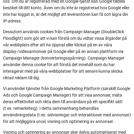
oss. Om du är registrerad med en Google-tjänst kan Google tilldela
besöket till ditt konto. Även om du inte är registrerad hos Google eller
inte har loggat in, är det möjligt att leverantören kan få och lagra din
IP-adress.
Dessutom används cookies från Campaign Manager (DoubleClick
Floodlight) som gör att vi kan förstå om du vidtar vissa åtgärder på
vår webbplats efter att ha öppnat eller klickat på en av våra
display-/videoannonser på Google eller på en annan plattform via
Campaign Manager (konverteringsspårning). Campaign Manager
använder denna cookie för att förstå det innehåll som du har
interagerat med på våra webbplatser för att senare kunna skicka
riktad reklam till dig.
Vi använder tjänster från Google Marketing Platform (särskilt Google
Ads och Google Campaign Manager) för att visa annonser, mäta
deras effektivitet och rikta dem till användare på ett specifikt sätt
(t.ex. remarketing). I detta sammanhang behandlas
användningsdata (t.ex. sidvisningar och interaktioner med annonser)
för att möjliggöra urval, visning och optimering av annonser.
Visning och optimering av annonser sker delvis automatiserat med