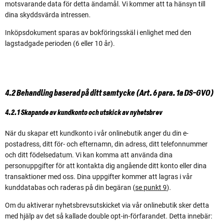
motsvarande data för detta ändamål. Vi kommer att ta hänsyn till
dina skyddsvärda intressen.
Inköpsdokument sparas av bokföringsskäl i enlighet med den
lagstadgade perioden (6 eller 10 år).
4.2 Behandling baserad på ditt samtycke (Art. 6 para. 1a DS-GVO)
4.2.1 Skapande av kundkonto och utskick av nyhetsbrev
När du skapar ett kundkonto i vår onlinebutik anger du din e-
postadress, ditt för- och efternamn, din adress, ditt telefonnummer
och ditt födelsedatum. Vi kan komma att använda dina
personuppgifter för att kontakta dig angående ditt konto eller dina
transaktioner med oss. Dina uppgifter kommer att lagras i vår
kunddatabas och raderas på din begäran (
se punkt 9
).
Om du aktiverar nyhetsbrevsutskicket via vår onlinebutik sker detta
med hjälp av det så kallade double opt-in-förfarandet. Detta innebär: