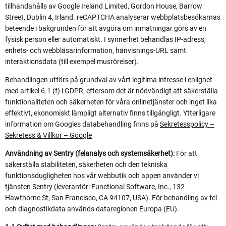
tillhandahålls av Google Ireland Limited, Gordon House, Barrow
Street, Dublin 4, Irland. reCAPTCHA analyserar webbplatsbesökarnas
beteende i bakgrunden för att avgöra om inmatningar görs av en
fysisk person eller automatiskt. I synnerhet behandlas IP-adress,
enhets- och webbläsarinformation, hänvisnings-URL samt
interaktionsdata (till exempel musrörelser).
Behandlingen utförs på grundval av vårt legitima intresse i enlighet
med artikel 6.1 (f) i GDPR, eftersom det är nödvändigt att säkerställa
funktionaliteten och säkerheten för våra onlinetjänster och inget lika
effektivt, ekonomiskt lämpligt alternativ finns tillgängligt. Ytterligare
information om Googles databehandling finns på
Sekretesspolicy –
Sekretess & Villkor – Google
Användning av Sentry (felanalys och systemsäkerhet):
För att
säkerställa stabiliteten, säkerheten och den tekniska
funktionsdugligheten hos vår webbutik och appen använder vi
tjänsten Sentry (leverantör: Functional Software, Inc., 132
Hawthorne St, San Francisco, CA 94107, USA). För behandling av fel-
och diagnostikdata används dataregionen Europa (EU).