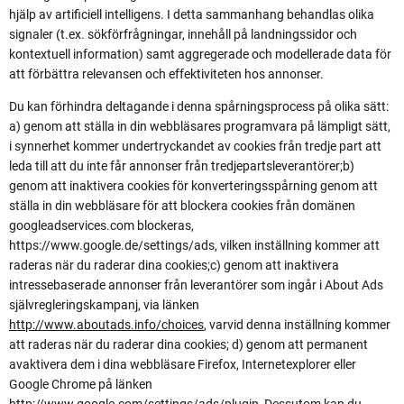
hjälp av artificiell intelligens. I detta sammanhang behandlas olika
signaler (t.ex. sökförfrågningar, innehåll på landningssidor och
kontextuell information) samt aggregerade och modellerade data för
att förbättra relevansen och effektiviteten hos annonser.
Du kan förhindra deltagande i denna spårningsprocess på olika sätt:
a) genom att ställa in din webbläsares programvara på lämpligt sätt,
i synnerhet kommer undertryckandet av cookies från tredje part att
leda till att du inte får annonser från tredjepartsleverantörer;b)
genom att inaktivera cookies för konverteringsspårning genom att
ställa in din webbläsare för att blockera cookies från domänen
googleadservices.com blockeras,
https://www.google.de/settings/ads, vilken inställning kommer att
raderas när du raderar dina cookies;c) genom att inaktivera
intressebaserade annonser från leverantörer som ingår i About Ads
självregleringskampanj, via länken
http://www.aboutads.info/choices
, varvid denna inställning kommer
att raderas när du raderar dina cookies; d) genom att permanent
avaktivera dem i dina webbläsare Firefox, Internetexplorer eller
Google Chrome på länken
http://www.google.com/settings/ads/plugin, Dessutom kan du