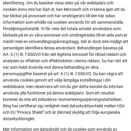
identifiering. Om du besöker vissa sidor på vår webbplats och
cookien ännu inte har löpt ut, kan Microsoft och vi känna igen att du
har klickat på annonsen och har omdirigerats till den här sidan.
Information som erhålls via cookien används för att sammanställa
försäljningsstatistik. Vi får veta det totala antalet användare som
klickade på en av våra annonser och omdirigerades till en sida som är
märkt med en omvandlingsspårningstagg. Det är dock inte möjligt att
personligen identifiera dessa användare. Behandlingen baseras på
Art. 6 (1) lit. f DSGVO från det legitima intresset för riktad reklam och
analysen av effekten och effektiviteten i denna reklam. Du har rätt att
när som helst invända mot denna behandling av dina
personuppgifter baserat på art. 6 (1) lit. f DSGVO. Du kan vägra att
använda cookies genom att välja lämpliga inställningar i din
webbläsare, men observera att om du gör detta kanske du inte kan
använda alla funktioner på denna webbplats. Som ett resultat
kommer du inte att inkluderas i konverteringsspårningsstatistiken.
Bing har certifierat sig i enlighet med dataskyddsavtalet mellan USA
och EU "Privacy Shield" och är därmed skyldig att följa europeiska
dataskyddsregler.
Mer information om dataskydd och de cookies som används av