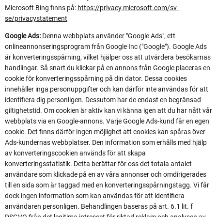
Microsoft Bing finns på:
https://privacy.microsoft.com/sv-
se/privacystatement
Google Ads:
Denna webbplats använder "Google Ads", ett
onlineannonseringsprogram från Google Inc ("Google"). Google Ads
är konverteringsspårning, vilket hjälper oss att utvärdera besökarnas
handlingar. Så snart du klickar på en annons från Google placeras en
cookie för konverteringsspårning på din dator. Dessa cookies
innehåller inga personuppgifter och kan därför inte användas för att
identifiera dig personligen. Dessutom har de endast en begränsad
giltighetstid. Om cookien är aktiv kan vi känna igen att du har nått vår
webbplats via en Google-annons. Varje Google Ads-kund får en egen
cookie. Det finns därför ingen möjlighet att cookies kan spåras över
Ads-kundernas webbplatser. Den information som erhålls med hjälp
av konverteringscookien används för att skapa
konverteringsstatistik. Detta berättar för oss det totala antalet
användare som klickade på en av våra annonser och omdirigerades
till en sida som är taggad med en konverteringsspårningstagg. Vi får
dock ingen information som kan användas för att identifiera
användaren personligen. Behandlingen baseras på art. 6.1 lit. f
DSGVO från det legitima intresset för riktad reklam och analysen av