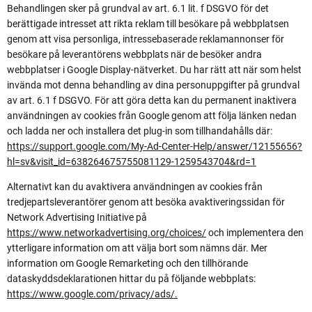
Behandlingen sker på grundval av art. 6.1 lit. f DSGVO för det
berättigade intresset att rikta reklam till besökare på webbplatsen
genom att visa personliga, intressebaserade reklamannonser för
besökare på leverantörens webbplats när de besöker andra
webbplatser i Google Display-nätverket. Du har rätt att när som helst
invända mot denna behandling av dina personuppgifter på grundval
av art. 6.1 f DSGVO. För att göra detta kan du permanent inaktivera
användningen av cookies från Google genom att följa länken nedan
och ladda ner och installera det plug-in som tillhandahålls där:
https://support.google.com/My-Ad-Center-Help/answer/12155656?
hl=sv&visit_id=638264675755081129-1259543704&rd=1
Alternativt kan du avaktivera användningen av cookies från
tredjepartsleverantörer genom att besöka avaktiveringssidan för
Network Advertising Initiative på
https://www.networkadvertising.org/choices/
och implementera den
ytterligare information om att välja bort som nämns där. Mer
information om Google Remarketing och den tillhörande
dataskyddsdeklarationen hittar du på följande webbplats:
https://www.google.com/privacy/ads/.