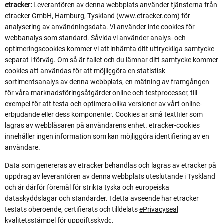
etracker:
Leverantören av denna webbplats använder tjänsterna från
etracker GmbH, Hamburg, Tyskland (
www.etracker.com
) för
analysering av användningsdata. Vi använder inte cookies för
webbanalys som standard. Såvida vi använder analys- och
optimeringscookies kommer vi att inhämta ditt uttryckliga samtycke
separat i förväg. Om så är fallet och du lämnar ditt samtycke kommer
cookies att användas för att möjliggöra en statistisk
sortimentsanalys av denna webbplats, en mätning av framgången
för våra marknadsföringsåtgärder online och testprocesser, till
exempel för att testa och optimera olika versioner av vårt online-
erbjudande eller dess komponenter. Cookies är små textfiler som
lagras av webbläsaren på användarens enhet. etracker-cookies
innehåller ingen information som kan möjliggöra identifiering av en
användare.
Data som genereras av etracker behandlas och lagras av etracker på
uppdrag av leverantören av denna webbplats uteslutande i Tyskland
och är därför föremål för strikta tyska och europeiska
dataskyddslagar och standarder. I detta avseende har etracker
testats oberoende, certifierats och tilldelats
ePrivacyseal
kvalitetsstämpel för uppgiftsskydd.