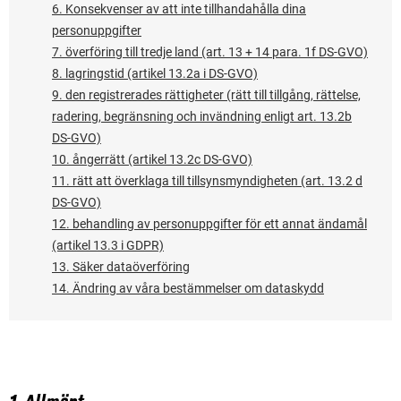
6. Konsekvenser av att inte tillhandahålla dina
personuppgifter
7. överföring till tredje land (art. 13 + 14 para. 1f DS-GVO)
8. lagringstid (artikel 13.2a i DS-GVO)
9. den registrerades rättigheter (rätt till tillgång, rättelse,
radering, begränsning och invändning enligt art. 13.2b
DS-GVO)
10. ångerrätt (artikel 13.2c DS-GVO)
11. rätt att överklaga till tillsynsmyndigheten (art. 13.2 d
DS-GVO)
12. behandling av personuppgifter för ett annat ändamål
(artikel 13.3 i GDPR)
13. Säker dataöverföring
14. Ändring av våra bestämmelser om dataskydd