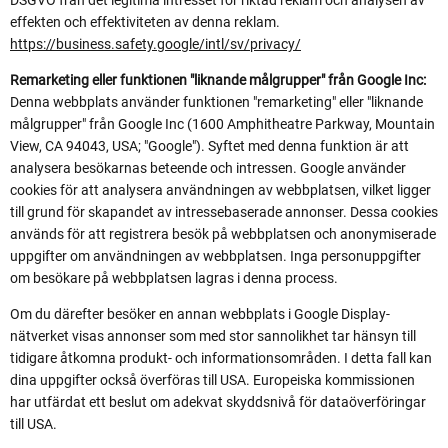
effekten och effektiviteten av denna reklam.
https://business.safety.google/intl/sv/privacy/
Remarketing eller funktionen "liknande målgrupper" från Google Inc:
Denna webbplats använder funktionen "remarketing" eller "liknande
målgrupper" från Google Inc (1600 Amphitheatre Parkway, Mountain
View, CA 94043, USA; "Google"). Syftet med denna funktion är att
analysera besökarnas beteende och intressen. Google använder
cookies för att analysera användningen av webbplatsen, vilket ligger
till grund för skapandet av intressebaserade annonser. Dessa cookies
används för att registrera besök på webbplatsen och anonymiserade
uppgifter om användningen av webbplatsen. Inga personuppgifter
om besökare på webbplatsen lagras i denna process.
Om du därefter besöker en annan webbplats i Google Display-
nätverket visas annonser som med stor sannolikhet tar hänsyn till
tidigare åtkomna produkt- och informationsområden. I detta fall kan
dina uppgifter också överföras till USA. Europeiska kommissionen
har utfärdat ett beslut om adekvat skyddsnivå för dataöverföringar
till USA.