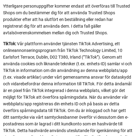
Ytterligare personuppgifter kommer endast att överföras till Trusted
Shops om du bestämmer dig för att använda Trusted Shops
produkter efter att ha slutfört en beställning eller redan har
registrerat dig för att använda dem. I detta fall gäller
avtalsöverenskommelsen mellan dig och Trusted Shops.
TikTok:
Vår plattform använder tjänsten TikTok Advertising, ett
onlineannonseringsprogram från TikTok Technology Limited, 10
Earlsfort Terrace, Dublin, D02 T380, Irland (”TikTok”). Genom att
använda cookies och liknande tekniker (t.ex. enhets-ID) samlar vi och
TikTok in information om din användning av denna webbplats/app
(t.ex. visade artiklar) under vårt gemensamma ansvar för dataskydd
och vidarebefordrar denna information till TikTok. För detta ändamål
är en pixel från TikTok integrerad i denna webbplats, vilket gör det
möjligt för TikTok att överföra spårningsdata. När du använder vår
webbplats/app registreras din enhets ID och på basis av detta
överförs spårningsdata till TikTok. Om du är inloggad och har gett
ditt samtycke via vårt samtyckesbanner överför vi dessutom den e-
postadress som är lagrad i ditt kundkonto som en hashvärde till
TikTok. Detta hashvärde används uteslutande för igenkänning för att