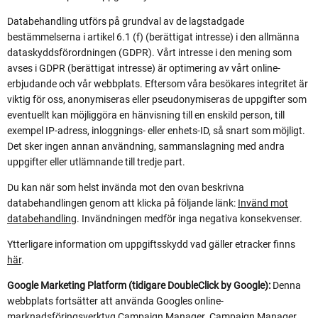
Databehandling utförs på grundval av de lagstadgade
bestämmelserna i artikel 6.1 (f) (berättigat intresse) i den allmänna
dataskyddsförordningen (GDPR). Vårt intresse i den mening som
avses i GDPR (berättigat intresse) är optimering av vårt online-
erbjudande och vår webbplats. Eftersom våra besökares integritet är
viktig för oss, anonymiseras eller pseudonymiseras de uppgifter som
eventuellt kan möjliggöra en hänvisning till en enskild person, till
exempel IP-adress, inloggnings- eller enhets-ID, så snart som möjligt.
Det sker ingen annan användning, sammanslagning med andra
uppgifter eller utlämnande till tredje part.
Du kan när som helst invända mot den ovan beskrivna
databehandlingen genom att klicka på följande länk:
Invänd mot
databehandling
. Invändningen medför inga negativa konsekvenser.
Ytterligare information om uppgiftsskydd vad gäller etracker finns
här
.
Google Marketing Platform (tidigare DoubleClick by Google):
Denna
webbplats fortsätter att använda Googles online-
marknadsföringsverktyg Campaign Manager. Campaign Manager