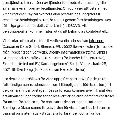
posttjänster, leverantörer av tjänster för produktanpassning eller
externa leverantörer av betaltjänster. Om du väljer att betala med
kreditkort eller PayPal överförs dina beställningsuppgifter till
respektive betalningsleverantör för att genomföra betalningen. Den
rättsliga grunden för detta är art. 6 (1) b DSGVO. Alla
personuppgifter kommer naturligtvis att behandlas konfidentiellt.
Vi hämtar information för att verifiera din adress från
infoscore
Consumer Data GmbH
, Rheinstr. 99, 76532 Baden-Baden (för kunder
från Tyskland och Schweiz),
Credify Informationssysteme GmbH
,
Gumpendorfer Straße 21, 1060 Wien (för kunder från Österrike),
Experian Nederland BV, Kantoorgebouw't Schip, Verheeskade 25,
2521 BE Den Haag (för kunder från Nederländerna).
För detta ändamål överför vi de uppgifter som krävs för detta (ditt
fullständiga namn, adress och, om tillämpligt, ditt födelsedatum) till
de ovan nämnda företagen. Dessa företag kommer även i framtiden
att använda uppgifterna för adressverifiering eller identitetskontroller
för andra företag samt för motsvarande scoringapplikationer.
Scoring beräknar sannolikhetsvärden för vissa framtida beteenden
baserat på matematisk-statistiska förfaranden och använder