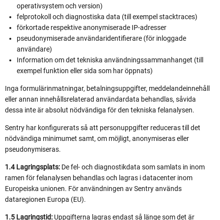
operativsystem och version)
felprotokoll och diagnostiska data (till exempel stacktraces)
förkortade respektive anonymiserade IP-adresser
pseudonymiserade användaridentifierare (för inloggade
användare)
Information om det tekniska användningssammanhanget (till
exempel funktion eller sida som har öppnats)
Inga formulärinmatningar, betalningsuppgifter, meddelandeinnehåll
eller annan innehållsrelaterad användardata behandlas, såvida
dessa inte är absolut nödvändiga för den tekniska felanalysen.
Sentry har konfigurerats så att personuppgifter reduceras till det
nödvändiga minimumet samt, om möjligt, anonymiseras eller
pseudonymiseras.
1.4 Lagringsplats:
De fel- och diagnostikdata som samlats in inom
ramen för felanalysen behandlas och lagras i datacenter inom
Europeiska unionen. För användningen av Sentry används
dataregionen Europa (EU).
1.5 Lagringstid:
Uppgifterna lagras endast så länge som det är