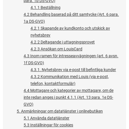
para. 1b DS-GVO)
4.1.1 Beställning
4.2 Behandling baserad på ditt samtycke (Art. 6 para.
1a DS-GVO)
4.2.1 Skapande av kundkonto och utskick av
nyhetsbrev
4.2.2 Deltagande i uttagningsprovet
4.2.3 Ansökan om LouisCard
4.3 Inom ramen för intresseavvägningen (art. 6 avsn.
1f DS-GVO)
4.3.1. Nyhetsbrev via e-post till befintliga kunder
4.3.2 Kommunikation med Louis (via e-post,
telefon, kontaktformulär)
4.4 Mottagare och kategorier av mottagare, om de
inte redan anges i punkt 4.1.1 (Art. 13 para. 1e DS-
GVO)
5. Anmärkningar om datatjänster i onlinebutiken
5.1 Använda datatjänster
5.3 Inställningar för cookies