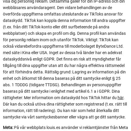
visa dig personlig reklam. Detsamma gäller för din IP-adress och din
webbläsares användaragent. Den vidare behandlingen av de
överförda uppgifterna omfattas uteslutande av TikToks ansvar för
dataskydd. TikTok kan koppla denna information till andra uppgifter
(t.ex. från ditt TikTok-konto eller ditt surfbeteende på andra
webbplatser) och skapa en profil om dig. Denna profil kan användas
för personlig reklam inom och utanför TikTok. Viktigt: TikTok kan
också vidarebefordra uppgifterna till moderbolaget ByteDance Ltd.
med säte i Kina eller USA. Inget av dessa två länder har en adekvat
dataskyddsnivå enligt GDPR. Det finns en risk att myndigheter får
tillgång till dina uppgifter utan att du har några effektiva rättsmedel
för att förhindra detta. Rättslig grund: Lagring av information på din
enhet och åtkomst till denna baseras på ditt samtycke enligt § 25
abs. 1 TDDDG (tidigare TTDSG). Behandlingen av personuppgifter
baseras på ditt samtycke i enlighet med artikel 6.1 a i GDPR. Dina
rättigheter: Mer information om dataskydd hos TikTok hittar du
här
.
Där kan du också utöva dina rättigheter som registrerad (t.ex. rätt till
information, rätt till radering). Du kan när som helst återkalla ditt
samtycke via vårt samtyckesbanner eller vägra att ge ditt samtycke.
Meta:
På vår webbplats louis.es använder vi reklamtjänster från Meta