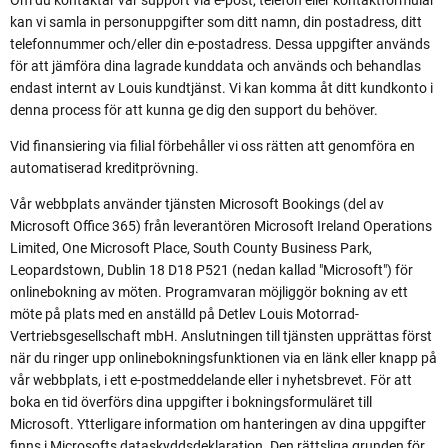
Om du kontaktar vår support via e-post, telefon eller kontaktformulär
kan vi samla in personuppgifter som ditt namn, din postadress, ditt
telefonnummer och/eller din e-postadress. Dessa uppgifter används
för att jämföra dina lagrade kunddata och används och behandlas
endast internt av Louis kundtjänst. Vi kan komma åt ditt kundkonto i
denna process för att kunna ge dig den support du behöver.
Vid finansiering via filial förbehåller vi oss rätten att genomföra en
automatiserad kreditprövning.
Vår webbplats använder tjänsten Microsoft Bookings (del av
Microsoft Office 365) från leverantören Microsoft Ireland Operations
Limited, One Microsoft Place, South County Business Park,
Leopardstown, Dublin 18 D18 P521 (nedan kallad "Microsoft") för
onlinebokning av möten. Programvaran möjliggör bokning av ett
möte på plats med en anställd på Detlev Louis Motorrad-
Vertriebsgesellschaft mbH. Anslutningen till tjänsten upprättas först
när du ringer upp onlinebokningsfunktionen via en länk eller knapp på
vår webbplats, i ett e-postmeddelande eller i nyhetsbrevet. För att
boka en tid överförs dina uppgifter i bokningsformuläret till
Microsoft. Ytterligare information om hanteringen av dina uppgifter
finns i
Microsofts dataskyddsdeklaration
. Den rättsliga grunden för