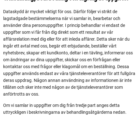
Dataskydd är mycket viktigt för oss. Därför följer vi strikt de
lagstadgade bestämmelserna när vi samlar in, bearbetar och
använder dina personuppgifter. I princip behandlar vi endast de
uppgifter som vi får från dig direkt som ett resultat av vår
affärsrelation med dig eller för att inleda affärer. Detta sker när du
ingår ett avtal med oss, begär ett erbjudande, beställer vårt
nyhetsbrev, skapar ett kundkonto, deltar i en tävling, informerar oss
om ändringar av dina uppgifter, skickar oss en förfrågan eller
kontaktar oss med frågor eller klagomål om en beställning. Dessa
uppgifter används endast av våra tjänsteleverantörer för att fullgöra
deras uppdrag. Någon annan användning av informationen är inte
tillåten och sker inte med någon av de tjänsteleverantörer som
anförtrotts av oss.
Om vi samlar in uppgifter om dig från tredje part anges detta
uttryckligen i beskrivningarna av behandlingsåtgärderna nedan.