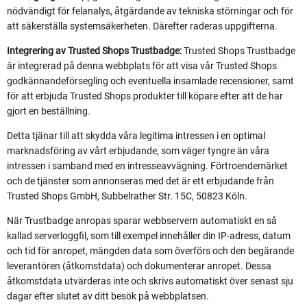
nödvändigt för felanalys, åtgärdande av tekniska störningar och för
att säkerställa systemsäkerheten. Därefter raderas uppgifterna.
Integrering av Trusted Shops Trustbadge:
Trusted Shops Trustbadge
är integrerad på denna webbplats för att visa vår Trusted Shops
godkännandeförsegling och eventuella insamlade recensioner, samt
för att erbjuda Trusted Shops produkter till köpare efter att de har
gjort en beställning.
Detta tjänar till att skydda våra legitima intressen i en optimal
marknadsföring av vårt erbjudande, som väger tyngre än våra
intressen i samband med en intresseavvägning. Förtroendemärket
och de tjänster som annonseras med det är ett erbjudande från
Trusted Shops GmbH, Subbelrather Str. 15C, 50823 Köln.
När Trustbadge anropas sparar webbservern automatiskt en så
kallad serverloggfil, som till exempel innehåller din IP-adress, datum
och tid för anropet, mängden data som överförs och den begärande
leverantören (åtkomstdata) och dokumenterar anropet. Dessa
åtkomstdata utvärderas inte och skrivs automatiskt över senast sju
dagar efter slutet av ditt besök på webbplatsen.