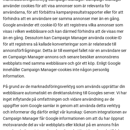
använder cookies för att visa annonser som är relevanta för
användarna, för att förbättra kampanjresultatrapporter eller för att
förhindra att en användare ser samma annonser mer än en gång.
Google använder ett cookie-ID för att registrera vilka annonser som
visas i vilken webbläsare och kan därmed förhindra att de visas mer
än en gång. Dessutom kan Campaign Manager använda cookie-ID
för att registrera så kallade konverteringar som är relaterade till
annonsförfrågningar. Detta är till exempel fallet när en användare ser
en Campaign Manager-annons och senare besöker annonsörens
webbplats med samma webbläsare och gör ett köp. Enligt Google
innehåller Campaign Manager-cookies inte någon personlig
information.
På grund av de marknadsföringsverktyg som används upprättar din
webbläsare automatiskt en direktanslutning till Googles server. Vi har
inget inflytande på omfattningen och vidare användning av de
uppgifter som Google samlar in genom att använda detta verktyg
och informerar dig därför enligt vår kunskap: Genom integrationen av
Campaign Manager får Google informationen om att du har öppnat
motsvarande del av vår webbplats eller klickat på en annons från