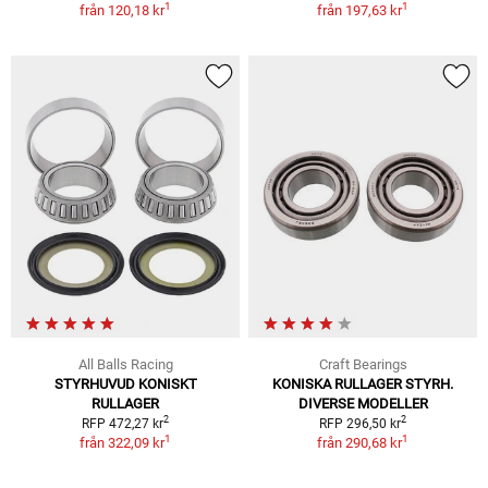
1
1
från
120,18 kr
från
197,63 kr
All Balls Racing
Craft Bearings
STYRHUVUD KONISKT
KONISKA RULLAGER STYRH.
RULLAGER
DIVERSE MODELLER
2
2
RFP 472,27 kr
RFP 296,50 kr
1
1
från
322,09 kr
från
290,68 kr