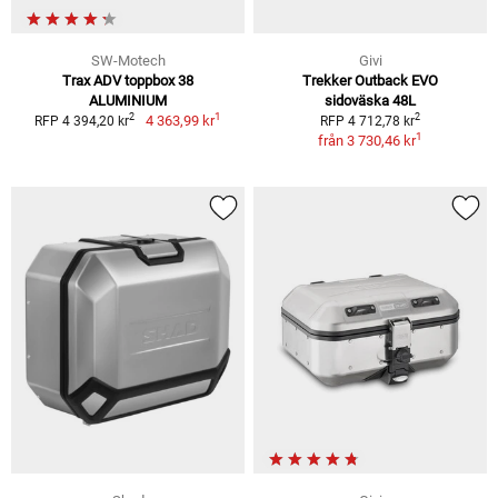
SW-Motech
Givi
Trax ADV toppbox 38
Trekker Outback EVO
ALUMINIUM
sidoväska 48L
1
2
2
4 363,99 kr
RFP 4 394,20 kr
RFP 4 712,78 kr
1
från
3 730,46 kr