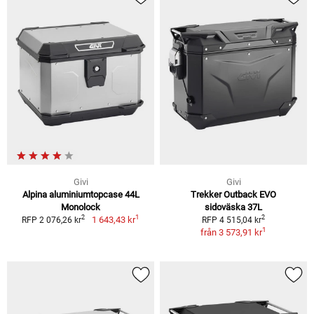
Givi
Givi
Alpina aluminiumtopcase 44L
Trekker Outback EVO
Monolock
sidoväska 37L
1
2
2
1 643,43 kr
RFP 2 076,26 kr
RFP 4 515,04 kr
1
från
3 573,91 kr