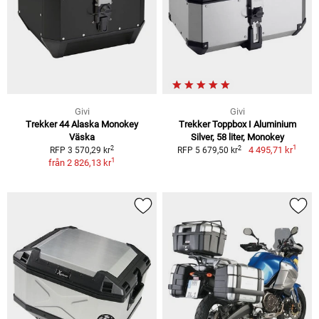
Givi
Givi
Trekker 44 Alaska Monokey
Trekker Toppbox I Aluminium
Väska
Silver, 58 liter, Monokey
1
2
2
4 495,71 kr
RFP 3 570,29 kr
RFP 5 679,50 kr
1
från
2 826,13 kr