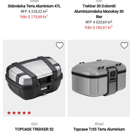
Shad
Givi
Sidoväska Terra Aluminium 47L
Trekker 30 Dolomiti
2
Aluminiumväska Monokey 30
RFP 4 228,32 kr
1
från
3 175,69 kr
liter
2
RFP 4 020,69 kr
1
från
3 182,61 kr
Givi
Shad
TOPCASE TREKKER 52
Topcase Tr55 Terra Aluminium