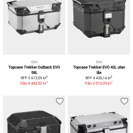
Givi
Givi
Topcase Trekker Outback EVO
Topcase Trekker EVO 42L utan
58L
lås
2
2
RFP 5 613,59 kr
RFP 4 438,14 kr
1
1
från
4 443,52 kr
från
3 513,05 kr