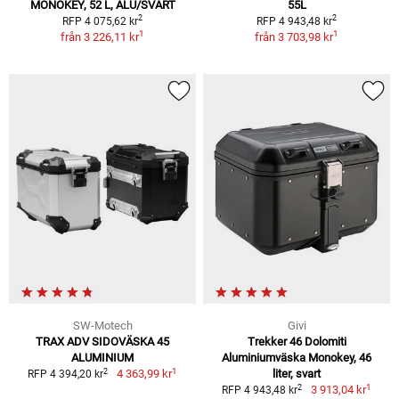
MONOKEY, 52 L, ALU/SVART
55L
2
2
RFP 4 075,62 kr
RFP 4 943,48 kr
1
1
från
3 226,11 kr
från
3 703,98 kr
SW-Motech
Givi
TRAX ADV SIDOVÄSKA 45
Trekker 46 Dolomiti
ALUMINIUM
Aluminiumväska Monokey, 46
1
2
4 363,99 kr
liter, svart
RFP 4 394,20 kr
1
2
3 913,04 kr
RFP 4 943,48 kr