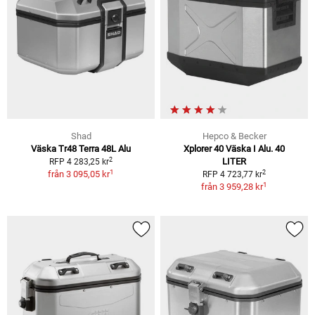
Shad
Hepco & Becker
Väska Tr48 Terra 48L Alu
Xplorer 40 Väska I Alu. 40
2
LITER
RFP 4 283,25 kr
1
2
från
3 095,05 kr
RFP 4 723,77 kr
1
från
3 959,28 kr