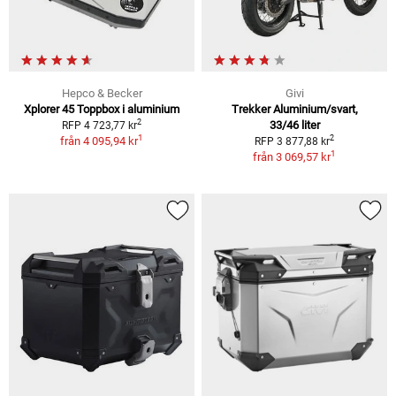
Hepco & Becker
Givi
Xplorer 45 Toppbox i aluminium
Trekker Aluminium/svart,
2
33/46 liter
RFP 4 723,77 kr
1
2
från
4 095,94 kr
RFP 3 877,88 kr
1
från
3 069,57 kr