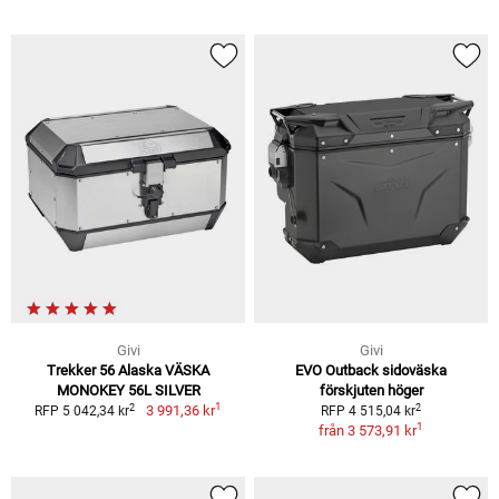
Givi
Givi
Trekker 56 Alaska VÄSKA
EVO Outback sidoväska
MONOKEY 56L SILVER
förskjuten höger
1
2
2
3 991,36 kr
RFP 5 042,34 kr
RFP 4 515,04 kr
1
från
3 573,91 kr