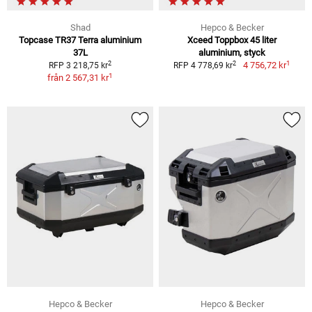
Shad
Hepco & Becker
Topcase TR37 Terra aluminium
Xceed Toppbox 45 liter
37L
aluminium, styck
1
2
2
4 756,72 kr
RFP 3 218,75 kr
RFP 4 778,69 kr
1
från
2 567,31 kr
Hepco & Becker
Hepco & Becker