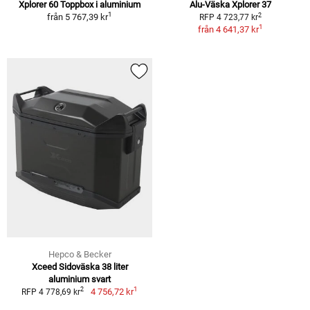
Xplorer 60 Toppbox i aluminium
Alu-Väska Xplorer 37
1
2
från
5 767,39 kr
RFP 4 723,77 kr
1
från
4 641,37 kr
Hepco & Becker
Xceed Sidoväska 38 liter
aluminium svart
1
2
4 756,72 kr
RFP 4 778,69 kr