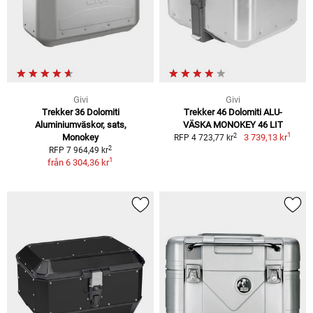
Givi
Givi
Trekker 36 Dolomiti
Trekker 46 Dolomiti ALU-
Aluminiumväskor, sats,
VÄSKA MONOKEY 46 LIT
1
2
Monokey
3 739,13 kr
RFP 4 723,77 kr
2
RFP 7 964,49 kr
1
från
6 304,36 kr