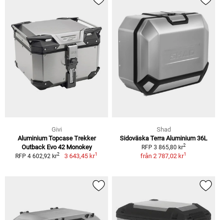
Givi
Shad
Aluminium Topcase Trekker
Sidoväska Terra Aluminium 36L
2
Outback Evo 42 Monokey
RFP 3 865,80 kr
1
1
2
3 643,45 kr
från
2 787,02 kr
RFP 4 602,92 kr