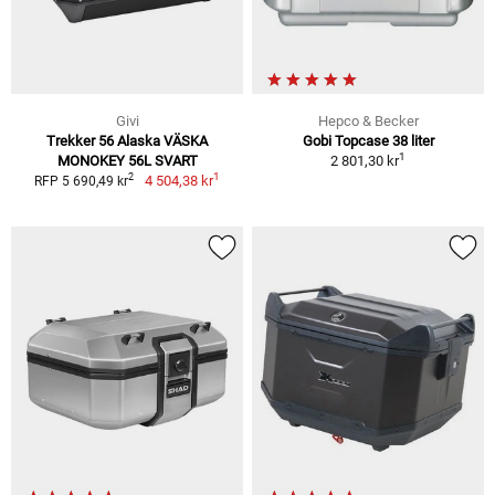
Givi
Hepco & Becker
Trekker 56 Alaska VÄSKA
Gobi Topcase 38 liter
1
MONOKEY 56L SVART
2 801,30 kr
1
2
4 504,38 kr
RFP 5 690,49 kr