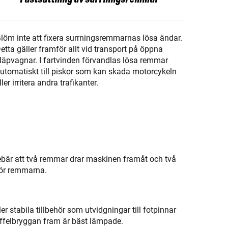
löm inte att fixera surrningsremmarnas lösa ändar.
etta gäller framför allt vid transport på öppna
läpvagnar. I fartvinden förvandlas lösa remmar
utomatiskt till piskor som kan skada motorcykeln
ller irritera andra trafikanter.
ebär att två remmar drar maskinen framåt och två
för remmarna.
er stabila tillbehör som utvidgningar till fotpinnar
affelbryggan fram är bäst lämpade.