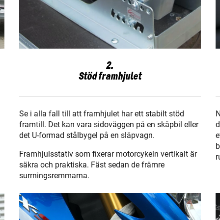
2.
Stöd framhjulet
N
Se i alla fall till att framhjulet har ett stabilt stöd
d
framtill. Det kan vara sidoväggen på en skåpbil eller
e
det U-formad stålbygel på en släpvagn.
b
Framhjulsstativ som fixerar motorcykeln vertikalt är
r
säkra och praktiska. Fäst sedan de främre
surrningsremmarna.