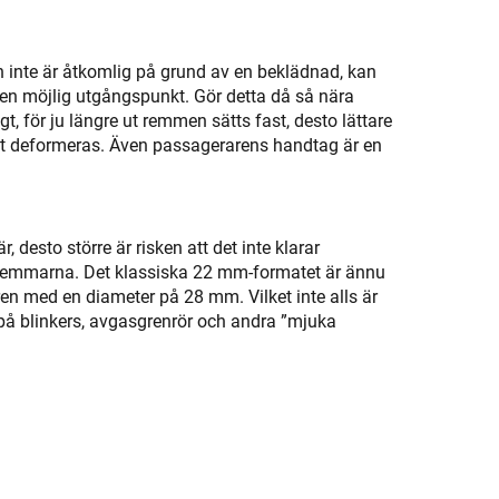
inte är åtkomlig på grund av en beklädnad, kan
 en möjlig utgångspunkt. Gör detta då så nära
t, för ju längre ut remmen sätts fast, desto lättare
 att deformeras. Även passagerarens handtag är en
r, desto större är risken att det inte klarar
 remmarna. Det klassiska 22 mm-formatet är ännu
ren med en diameter på 28 mm. Vilket inte alls är
på blinkers, avgasgrenrör och andra ”mjuka