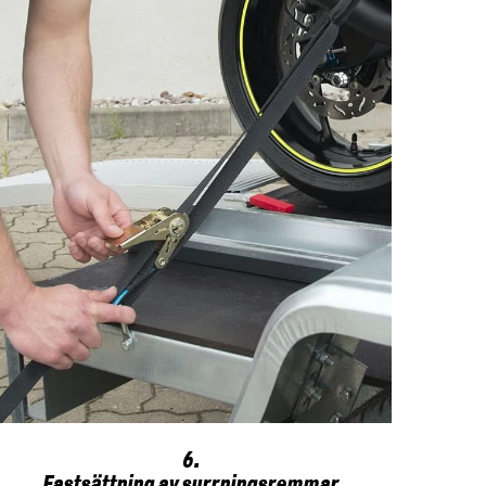
6.
Fastsättning av surrningsremmar