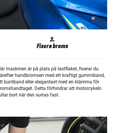
3.
Fixera broms
är maskinen är på plats på lastflaket, fixerar du
ärefter handbromsen med ett kraftigt gummiband,
tt buntband eller elegantast med en klämma för
romshandtaget. Detta förhindrar att motorcykeln
ullar bort när den surras fast.