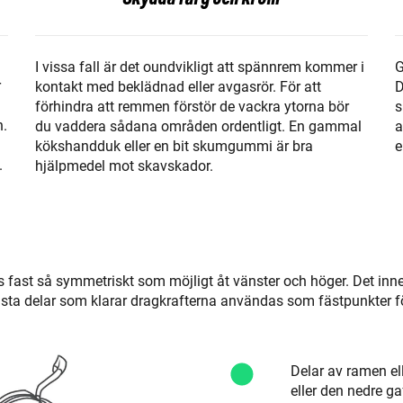
G
I vissa fall är det oundvikligt att spännrem kommer i
r
D
kontakt med beklädnad eller avgasrör. För att
s
förhindra att remmen förstör de vackra ytorna bör
n.
a
du vaddera sådana områden ordentligt. En gammal
e
kökshandduk eller en bit skumgummi är bra
.
hjälpmedel mot skavskador.
 fast så symmetriskt som möjligt åt vänster och höger. Det inn
busta delar som klarar dragkrafterna användas som fästpunkter 
Delar av ramen ell
eller den nedre g