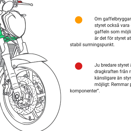
Om gaffelbryggan 
styret också vara
gaffeln som möjlig
är det för styret
stabil surrningspunkt.
Ju bredare styret ä
dragkraften från
känsligare än sty
möjligt: Remmar 
komponenter”.