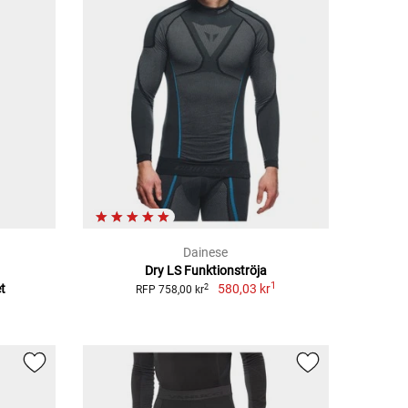
Dainese
Dry LS Funktionströja
1
t
580,03 kr
2
RFP 758,00 kr