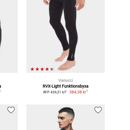
Vanucci
a
RVX-Light Funktionsbyxa
1
1
384,38 kr
2
RFP 439,31 kr