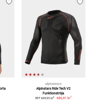
alpinestars
orta
Alpinstars Ride Tech V2
Funktionströja
1
686,81 kr
2
RFP 849,95 kr