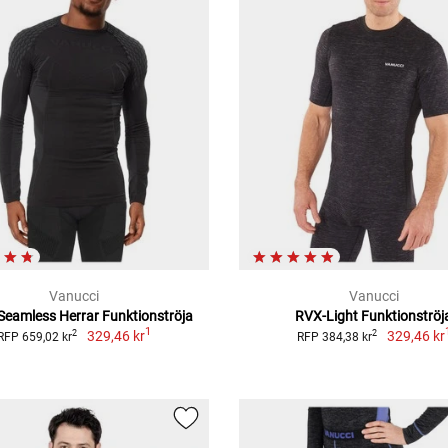
Vanucci
Vanucci
Seamless Herrar Funktionströja
RVX-Light Funktionströj
1
329,46 kr
329,46 kr
2
2
RFP 659,02 kr
RFP 384,38 kr