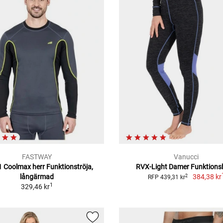
FASTWAY
Vanucci
 Coolmax herr Funktionströja,
RVX-Light Damer Funktions
långärmad
384,38 kr
2
RFP 439,31 kr
1
329,46 kr