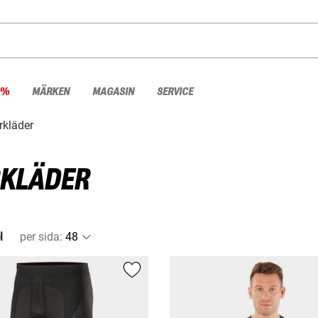
 %
MÄRKEN
MAGASIN
SERVICE
rkläder
RKLÄDER
l
per sida
: