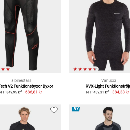
alpinestars
Vanucci
Tech V2 Funktionsbyxor Byxor
RVX-Light Funktionströj
1
686,81 kr
384,38 kr
2
2
RFP 849,95 kr
RFP 439,31 kr
NY