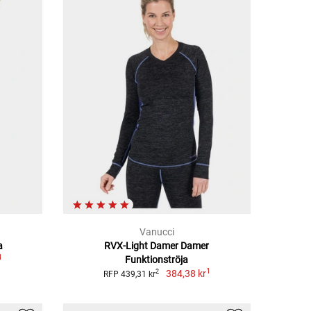
Vanucci
a
RVX-Light Damer Damer
1
Funktionströja
1
384,38 kr
2
RFP 439,31 kr