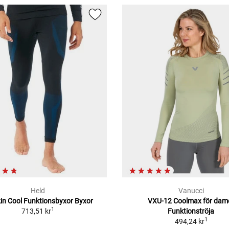
Held
Vanucci
in Cool Funktionsbyxor Byxor
VXU-12 Coolmax för dam
1
713,51 kr
Funktionströja
1
494,24 kr