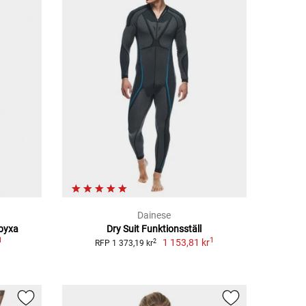
Dainese
byxa
Dry Suit Funktionsställ
1
1
1 153,81 kr
2
RFP 1 373,19 kr