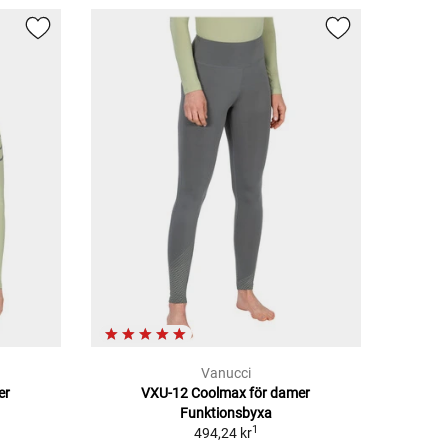
Vanucci
er
VXU-12 Coolmax för damer
Funktionsbyxa
1
494,24 kr