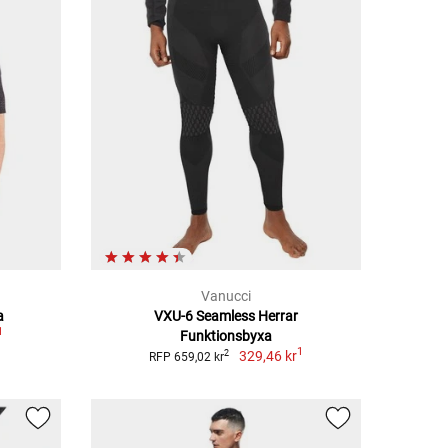
Vanucci
a
VXU-6 Seamless Herrar
1
Funktionsbyxa
1
329,46 kr
2
RFP 659,02 kr