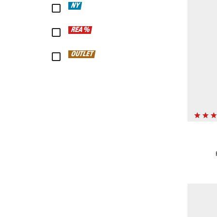
NY
REA %
OUTLET