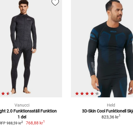
Vanucci
Held
ght 2.0 Funktionsställ Funktion
3D-Skin Cool Funktionell Skj
1
1 del
823,36 kr
1
768,88 kr
2
RFP 988,59 kr