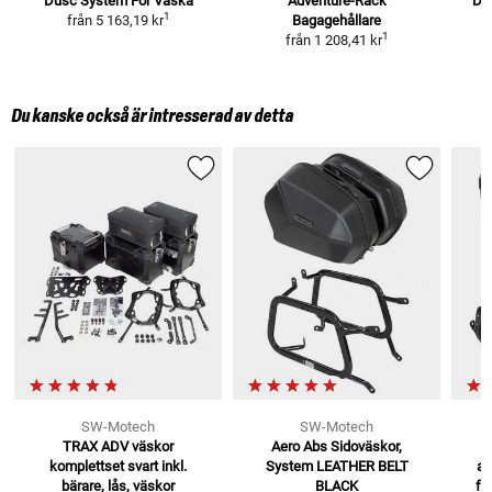
Dusc System För Väska
Adventure-Rack
Du
1
från
5 163,19 kr
Bagagehållare
1
från
1 208,41 kr
Du kanske också är intresserad av detta
SW-Motech
SW-Motech
TRAX ADV väskor
Aero Abs Sidoväskor,
komplettset svart
inkl.
System
LEATHER BELT
al
bärare, lås, väskor
BLACK
fö