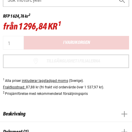
Sök motorcykel
2
RFP
1 624,76 kr
1
från
1 296,84 KR
I VARUKORGEN
TILLGÄNGLIGHET I FILIALERNA
1
Alla priser
inkluderar lagstadgad moms
(Sverige).
Fraktkostnad:
87,88 kr (fri frakt vid ordervärde över 1 537,97 kr).
2
Prisjämförelse med rekommenderat försäljningspris
Beskrivning
Dokument (1)