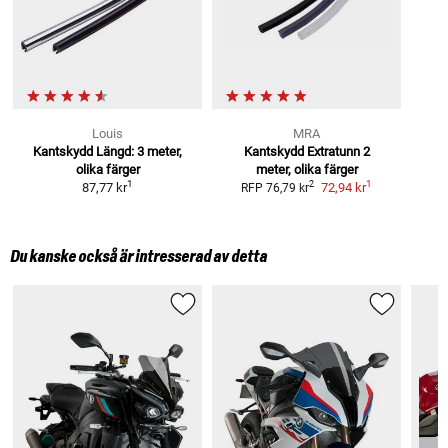
Louis
MRA
Kantskydd
Längd: 3 meter,
Kantskydd Extratunn
2
olika färger
meter, olika färger
1
1
2
87,77 kr
72,94 kr
RFP
76,79 kr
Du kanske också är intresserad av detta