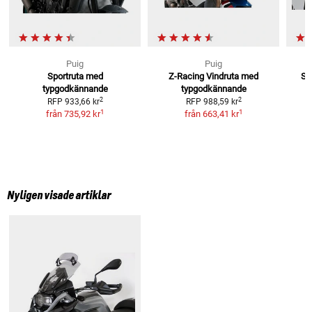
Puig
Puig
Sportruta med
Z-Racing Vindruta
med
Sv
typgodkännande
typgodkännande
2
2
RFP
933,66 kr
RFP
988,59 kr
1
1
från
735,92 kr
från
663,41 kr
Nyligen visade artiklar