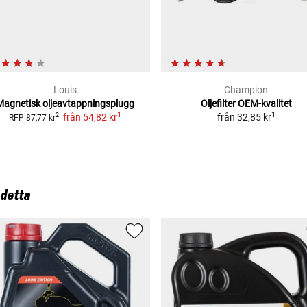
Louis
Champion
Magnetisk oljeavtappningsplugg
Oljefilter
OEM-kvalitet
1
1
från
54,82 kr
från
32,85 kr
2
RFP
87,77 kr
 detta