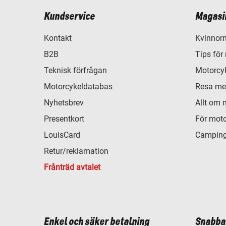
Kundservice
Magasi
Kontakt
Kvinnorn
B2B
Tips för
Teknisk förfrågan
Motorcyk
Motorcykeldatabas
Resa me
Nyhetsbrev
Allt om 
Presentkort
För moto
LouisCard
Camping
Retur/reklamation
Frånträd avtalet
Enkel och säker betalning
Snabba