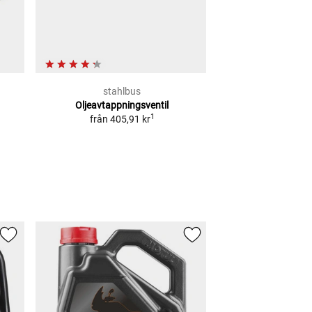
stahlbus
Pres
Oljeavtappningsventil
Tratt med sil oc
1
från
405,91 kr
oran
2
RFP
109,75 kr