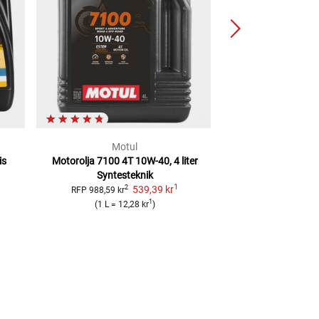
Motul
LIQUI 
is
Motorolja 7100 4T 10W-40, 4 liter
Motorolja 4-takt
Syntesteknik
Edition
SYNTESTE
1
539,39 kr
549,17
2
RFP
988,59 kr
1
(
1 L
=
12,
(
1 L
=
12,28 kr
)