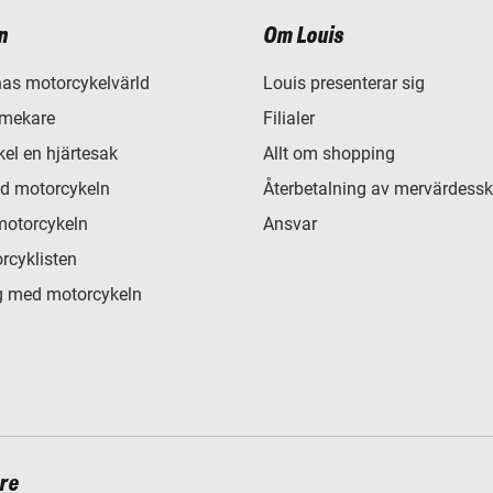
n
Om Louis
as motorcykelvärld
Louis presenterar sig
 mekare
Filialer
el en hjärtesak
Allt om shopping
d motorcykeln
Återbetalning av mervärdessk
motorcykeln
Ansvar
rcyklisten
 med motorcykeln
re