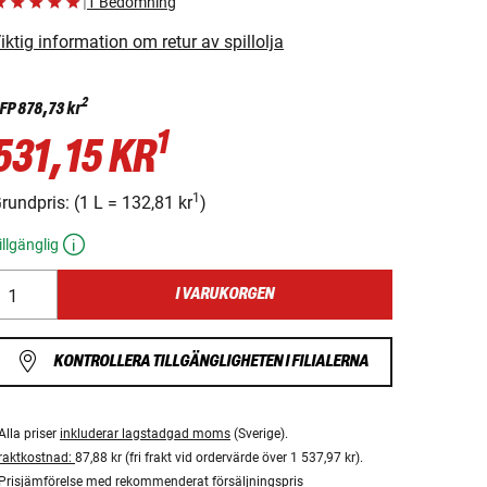
|
1 Bedömning
iktig information om retur av spillolja
2
FP
878,73 kr
1
531,15 KR
1
rundpris:
(
1 L
=
132,81 kr
)
illgänglig
I VARUKORGEN
KONTROLLERA TILLGÄNGLIGHETEN I FILIALERNA
Alla priser
inkluderar lagstadgad moms
(Sverige).
raktkostnad:
87,88 kr (fri frakt vid ordervärde över 1 537,97 kr).
Prisjämförelse med rekommenderat försäljningspris