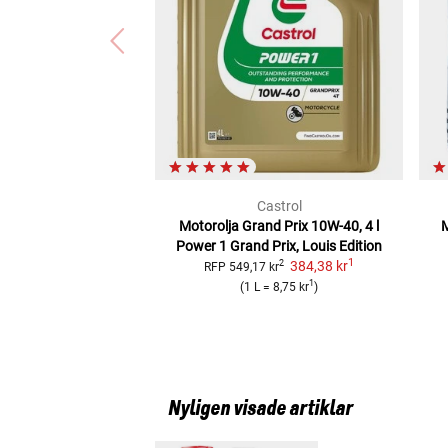
Castrol
Motorolja Grand Prix 10W-40, 4 l
M
Power 1 Grand Prix, Louis Edition
1
384,38 kr
2
RFP
549,17 kr
1
(
1 L
=
8,75 kr
)
Nyligen visade artiklar