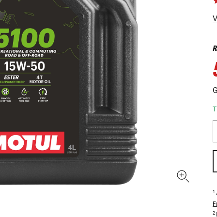
V
R
G
T
1
F
2