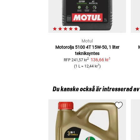
Motul
Motorolja 5100 4T 15W-50, 1 liter
tekniksyntes
1
136,66 kr
2
RFP
241,57 kr
1
(
1 L
=
12,44 kr
)
Du kanske också är intresserad av