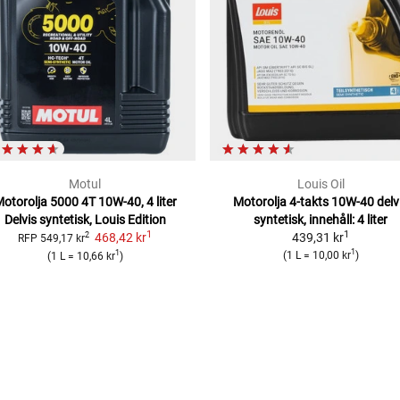
Motul
Louis Oil
otorolja 5000 4T 10W-40, 4 liter
Motorolja 4-takts 10W-40
delv
Delvis syntetisk, Louis Edition
syntetisk, innehåll: 4 liter
1
1
468,42 kr
439,31 kr
2
RFP
549,17 kr
1
1
(
1 L
=
10,00 kr
)
(
1 L
=
10,66 kr
)