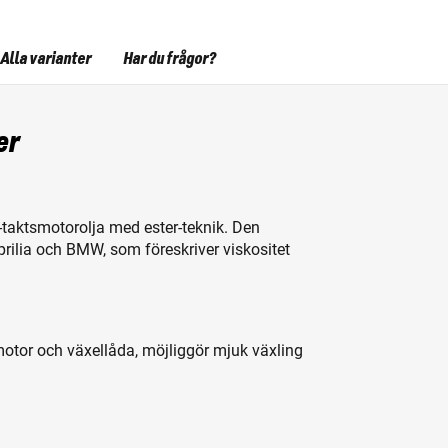
Alla varianter
Har du frågor?
er
taktsmotorolja med ester-teknik. Den
prilia och BMW, som föreskriver viskositet
r motor och växellåda, möjliggör mjuk växling